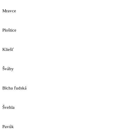
Mravce
Ploštice
Kliešť
Šváby
Blcha ľudská
Švehla
Pavúk