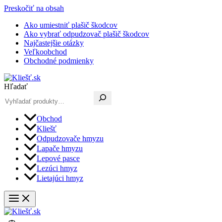
Preskočiť na obsah
Ako umiestniť plašič škodcov
Ako vybrať odpudzovač plašič škodcov
Najčastejšie otázky
Veľkoobchod
Obchodné podmienky
Hľadať
Obchod
Kliešť
Odpudzovače hmyzu
Lapače hmyzu
Lepové pasce
Lezúci hmyz
Lietajúci hmyz