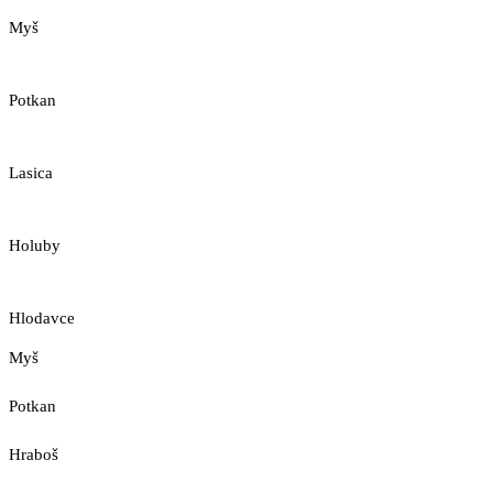
Myš
Potkan
Lasica
Holuby
Hlodavce
Myš
Potkan
Hraboš