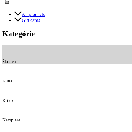
All products
Gift cards
Kategórie
Škodca
Kuna
Krtko
Netopiere