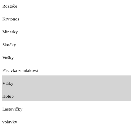
Roztoče
Krytonos
Mínerky
Skočky
Vošky
Pásavka zemiaková
Vtáky
Holub
Lastovičky
volavky