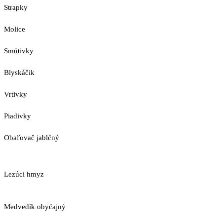
Strapky
Molice
Smútivky
Blyskáčik
Vrtivky
Piadivky
Obaľovač jablčný
Lezúci hmyz
Medvedík obyčajný