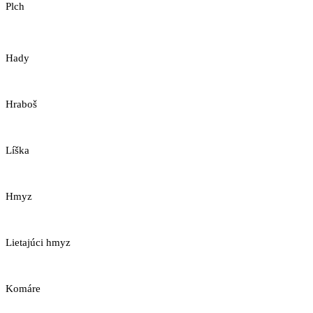
Plch
Hady
Hraboš
Líška
Hmyz
Lietajúci hmyz
Komáre