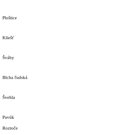
Ploštice
Kliešť
Šváby
Blcha ľudská
Švehla
Pavúk
Roztoče