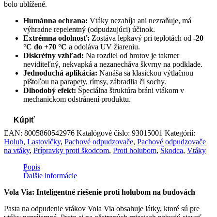
bolo ublížené.
Humánna ochrana:
Vtáky nezabíja ani nezraňuje, má
výhradne repelentný (odpudzujúci) účinok.
Extrémna odolnosť:
Zostáva lepkavý pri teplotách od
-20
°C do +70 °C
a odoláva UV žiareniu.
Diskrétny vzhľad:
Na rozdiel od hrotov je takmer
neviditeľný, nekvapká a nezanecháva škvrny na podklade.
Jednoduchá aplikácia:
Nanáša sa klasickou výtlačnou
pištoľou na parapety, rímsy, zábradlia či sochy.
Dlhodobý efekt:
Špeciálna štruktúra bráni vtákom v
mechanickom odstránení produktu.
Kúpiť
EAN:
8005860542976
Katalógové číslo:
93015001
Kategórií:
Holub
,
Lastovičky
,
Pachové odpudzovače
,
Pachové odpudzovače
na vtáky
,
Prípravky proti škodcom
,
Proti holubom
,
Škodca
,
Vtáky
Popis
Ďalšie informácie
Vola Via: Inteligentné riešenie proti holubom na budovách
Pasta na odpudenie vtákov Vola Via obsahuje látky, ktoré sú pre