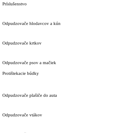
Príslušenstvo
Odpudzovače hlodavcov a kún
Odpudzovače krtkov
Odpudzovače psov a mačiek
Protištekacie búdky
Odpudzovače plašiče do auta
Odpudzovače vtákov