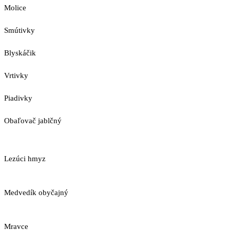
Molice
Smútivky
Blyskáčik
Vrtivky
Piadivky
Obaľovač jablčný
Lezúci hmyz
Medvedík obyčajný
Mravce