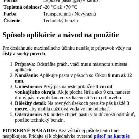
Forma
Lepkavá pasta (gél) v kartuši
Teplotná odolnosť
-20 °C až +70 °C
Farba
Transparentná / Nevýrazná
Čistenie
Technický benzín
Spôsob aplikácie a návod na použitie
Pre dosiahnutie maximálneho účinku nanášajte prípravok vždy na
čistý a suchý povrch
.
Príprava:
Odstráňte prach, vtáčí trus a mastnotu z miesta
aplikácie.
Nanášanie:
Aplikujte pastu v pásoch so šírkou
9 mm až 12
mm
.
Umiestnenie:
Prvý pás naneste približne
3 cm od
vonkajšieho okraja
. Ak je plocha širšia ako 9 cm, naneste
druhý pás rovnobežne vo vzdialenosti 5 cm od prvého.
Dôležitý detail:
Na rovných úsekoch prerušte pás každé
3
metre
, aby mohla dažďová voda voľne odtekať.
Odstránenie:
Ak budete chcieť pastu v budúcnosti odstrániť,
použite technický benzín.
POTREBNÉ NÁRADIE:
Bez výtlačnej pištole tento tmel
neaplikujete. Pridajte si k objednávke overenú
pištoľ na kartuše