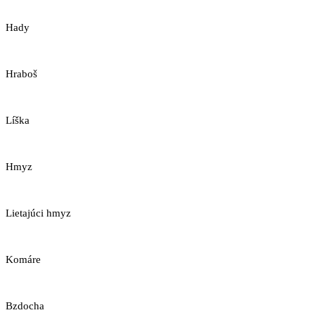
Hady
Hraboš
Líška
Hmyz
Lietajúci hmyz
Komáre
Bzdocha