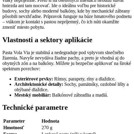
vtáky nepríjemné. Preto si na ošetrených miestach nebudú stavať
hniezda ani tam nocovať. Ide o ideálnu voľbu pre historické
budovy, sochy alebo moderné balkóny, kde by mechanické zábrany
pôsobili nevzhľadne. Prípravok funguje na báze hmatového podnetu
– vtákom je kontakt s pastou nepríjemný, čo ich núti okamžite
zmeniť miesto pobytu.
Vlastnosti a sektory aplikácie
Pasta Vola Via je stabilná a nedegraduje pod vplyvom slnečného
žiarenia. Navyše nevydáva žiadne pachy, a preto je vhodná aj do
obytných zón a na balkóny. Môžete ju bezpečne aplikovať na široké
spektrum povrchov:
Exteriérové prvky:
Rímsy, parapety, ríny a dlaždice.
Architektonické detaily:
Sochy, pamätníky, ozdobné lišty a
ohýbané dlaždice.
Mestský mobiliár:
Balkónové zábradlia a madlá.
Technické parametre
Parameter
Hodnota
Hmotnosť
270 g