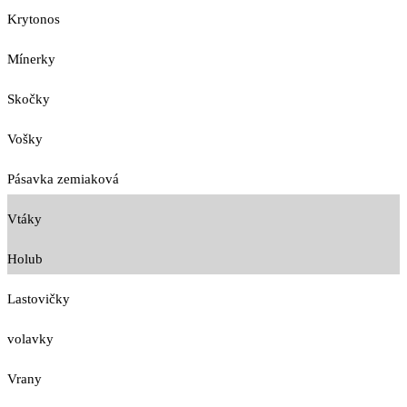
Krytonos
Mínerky
Skočky
Vošky
Pásavka zemiaková
Vtáky
Holub
Lastovičky
volavky
Vrany