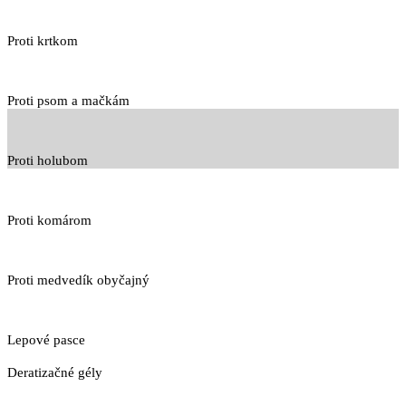
Proti krtkom
Proti psom a mačkám
Proti holubom
Proti komárom
Proti medvedík obyčajný
Lepové pasce
Deratizačné gély