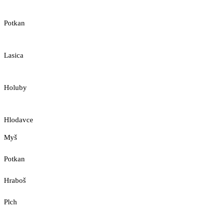
Potkan
Lasica
Holuby
Hlodavce
Myš
Potkan
Hraboš
Plch