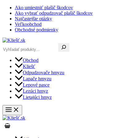
Preskočiť
Ako umiestniť plašič škodcov
na
Ako vybrať odpudzovač plašič škodcov
obsah
Najčastejšie otázky
Veľkoobchod
Obchodné podmienky
Hľadať
Obchod
Kliešť
Odpudzovače hmyzu
Lapače hmyzu
Lepové pasce
Lezúci hmyz
Lietajúci hmyz