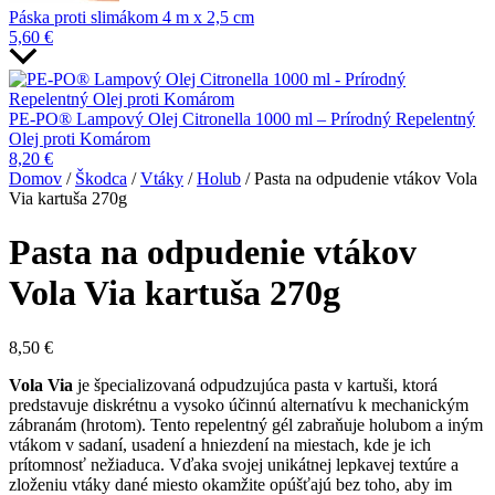
Páska proti slimákom 4 m x 2,5 cm
5,60
€
PE-PO® Lampový Olej Citronella 1000 ml – Prírodný Repelentný
Olej proti Komárom
8,20
€
Domov
/
Škodca
/
Vtáky
/
Holub
/ Pasta na odpudenie vtákov Vola
Via kartuša 270g
Pasta na odpudenie vtákov
Vola Via kartuša 270g
8,50
€
Vola Via
je špecializovaná odpudzujúca pasta v kartuši, ktorá
predstavuje diskrétnu a vysoko účinnú alternatívu k mechanickým
zábranám (hrotom). Tento repelentný gél zabraňuje holubom a iným
vtákom v sadaní, usadení a hniezdení na miestach, kde je ich
prítomnosť nežiaduca. Vďaka svojej unikátnej lepkavej textúre a
zloženiu vtáky dané miesto okamžite opúšťajú bez toho, aby im