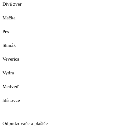
Divá zver
Mačka
Pes
Slimák
Veverica
Vydra
Medveď
hlístovce
Odpudzovače a plašiče