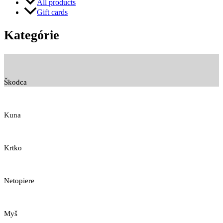
All products
Gift cards
Kategórie
Škodca
Kuna
Krtko
Netopiere
Myš