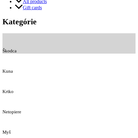
All products
Gift cards
Kategórie
Škodca
Kuna
Krtko
Netopiere
Myš