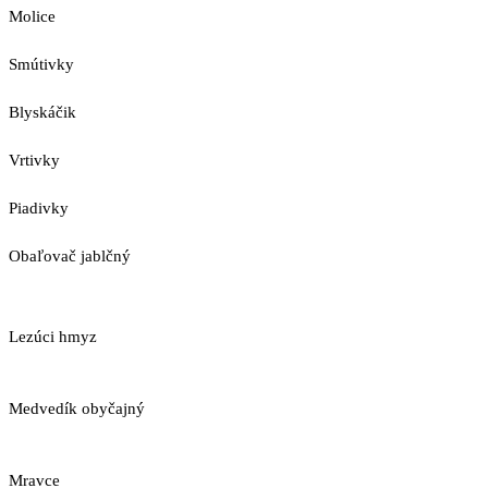
Molice
Smútivky
Blyskáčik
Vrtivky
Piadivky
Obaľovač jablčný
Lezúci hmyz
Medvedík obyčajný
Mravce