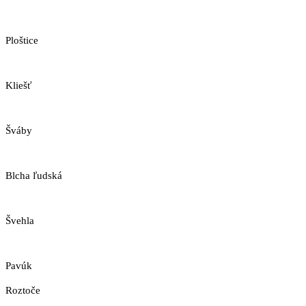
Ploštice
Kliešť
Šváby
Blcha ľudská
Švehla
Pavúk
Roztoče