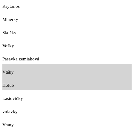
Krytonos
Mínerky
Skočky
Vošky
Pásavka zemiaková
Vtáky
Holub
Lastovičky
volavky
Vrany