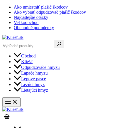
Preskočiť
Ako umiestniť plašič škodcov
na
Ako vybrať odpudzovač plašič škodcov
obsah
Najčastejšie otázky
Veľkoobchod
Obchodné podmienky
Hľadať
Obchod
Kliešť
Odpudzovače hmyzu
Lapače hmyzu
Lepové pasce
Lezúci hmyz
Lietajúci hmyz