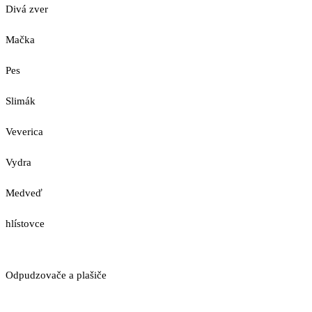
Divá zver
Mačka
Pes
Slimák
Veverica
Vydra
Medveď
hlístovce
Odpudzovače a plašiče