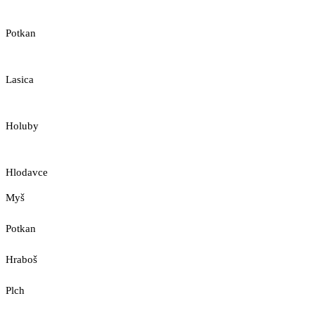
Potkan
Lasica
Holuby
Hlodavce
Myš
Potkan
Hraboš
Plch