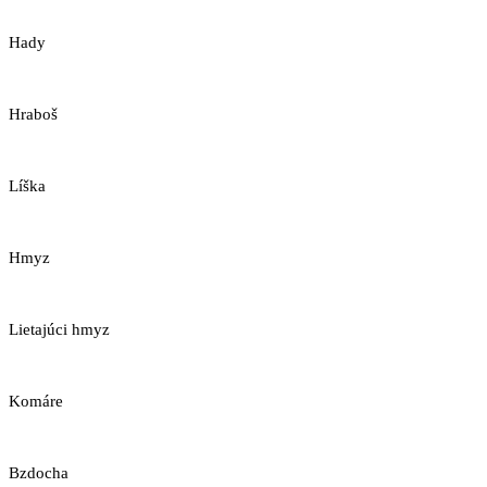
Hady
Hraboš
Líška
Hmyz
Lietajúci hmyz
Komáre
Bzdocha