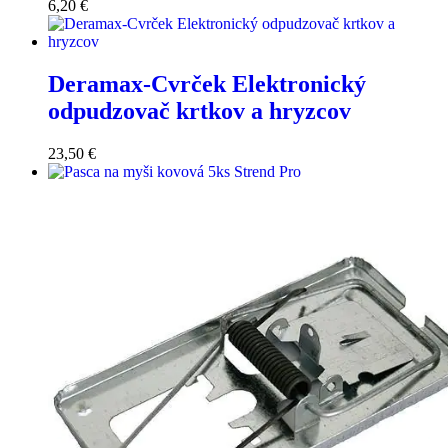
6,20
€
Deramax-Cvrček Elektronický
odpudzovač krtkov a hryzcov
23,50
€