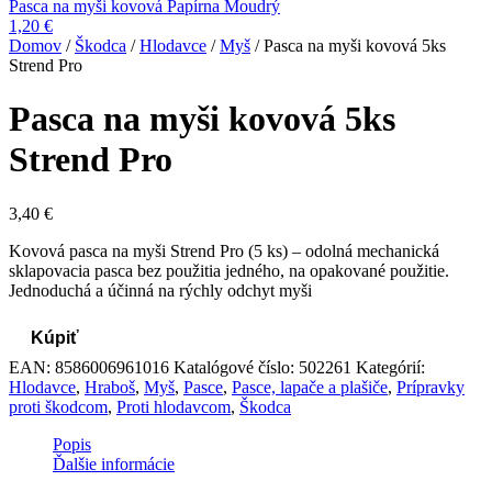
Pasca na myši kovová Papírna Moudrý
1,20
€
Domov
/
Škodca
/
Hlodavce
/
Myš
/ Pasca na myši kovová 5ks
Strend Pro
Pasca na myši kovová 5ks
Strend Pro
3,40
€
Kovová pasca na myši Strend Pro (5 ks) – odolná mechanická
sklapovacia pasca bez použitia jedného, ​​na opakované použitie.
Jednoduchá a účinná na rýchly odchyt myši
Kúpiť
EAN:
8586006961016
Katalógové číslo:
502261
Kategórií:
Hlodavce
,
Hraboš
,
Myš
,
Pasce
,
Pasce, lapače a plašiče
,
Prípravky
proti škodcom
,
Proti hlodavcom
,
Škodca
Popis
Ďalšie informácie