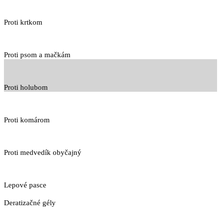
Proti krtkom
Proti psom a mačkám
Proti holubom
Proti komárom
Proti medvedík obyčajný
Lepové pasce
Deratizačné gély