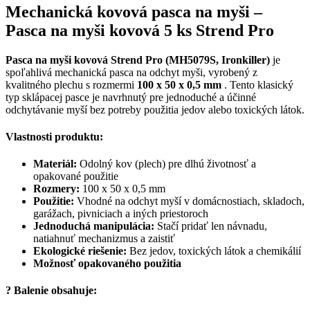
Mechanická kovová pasca na myši –
Pasca na myši kovová 5 ks Strend Pro
Pasca na myši kovová Strend Pro (MH5079S, Ironkiller)
je
spoľahlivá mechanická pasca na odchyt myši, vyrobený z
kvalitného plechu s rozmermi
100 x 50 x 0,5 mm
. Tento klasický
typ sklápacej pasce je navrhnutý pre jednoduché a účinné
odchytávanie myší bez potreby použitia jedov alebo toxických látok.
Vlastnosti produktu:
Materiál:
Odolný kov (plech) pre dlhú životnosť a
opakované použitie
Rozmery:
100 x 50 x 0,5 mm
Použitie:
Vhodné na odchyt myší v domácnostiach, skladoch,
garážach, pivniciach a iných priestoroch
Jednoduchá manipulácia:
Stačí pridať len návnadu,
natiahnuť mechanizmus a zaistiť
Ekologické riešenie:
Bez jedov, toxických látok a chemikálií
Možnosť opakovaného použitia
?
Balenie obsahuje: