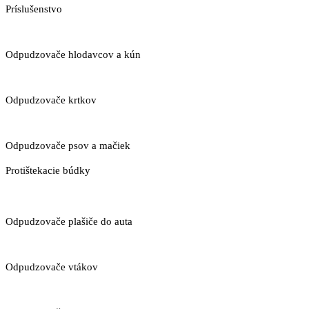
Príslušenstvo
Odpudzovače hlodavcov a kún
Odpudzovače krtkov
Odpudzovače psov a mačiek
Protištekacie búdky
Odpudzovače plašiče do auta
Odpudzovače vtákov