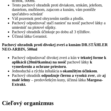
účinok, 500ml.
Tento pachový ohradník proti diviakom, srnkám, jeleňom,
danielom, muflónom, zajacom a kunám, vám pomôže
spoľahlivo ochrániť
Váš pozemok pred ohryzením rastlín a plodín.
Pachový odpudzovač stačí naniesť na nosič pachové látky a
umiestniť na plotové stĺpiky.
Pachový ohradník účinkuje po dobu až 3 týždňov.
Účinná látka Geraniol.
Pachový ohradník proti divokej zveri a kunám DR.STÄHLER
NEO-ARBIN, 500ml
Pachový odpudzovač divokej zveri a kún
v tekutej forme k
aplikácii (20ml/tkanina) na nosič
pachové látky
k
vymedzeniu a ochrane priestoru
.
Jednoduchá a rýchla inštalácia
s okamžitým účinkom
.
Pachový ohradník
odpudzuje čiernu a vysokú zver
, ale
aj
malé šelmy
– predovšetkým kuny, účinná látka
Margosa-
Extrakt.
Cieľový organizmus