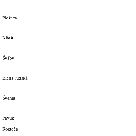
Ploštice
Kliešť
Šváby
Blcha ľudská
Švehla
Pavúk
Roztoče