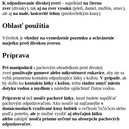
K odpudzovanie divokej zveri
– napríklad
na čiernu
zver
(diviaky), tak
aj na zver vysokú
(jeleň, daniel, muflón, srnec),
ale aj
na malé, lasicovité šelmy
(predovšetkým kuny).
Oblasť použitia
Výrobok je
vhodný na vymedzenie pozemku a ochránenie
majetku pred divokou zverou
.
Príprava
Pri manipulácii
s pachovým ohradníkom proti divokej
zveri
používajte gumové alebo mikroténové rukavice
, aby ste sa
vyhli priamemu kontaktu odpudzujúce látky s kožou.
V prípade
, ak
by došlo ku
kontaktu látky s kožou
, treba
riadne umyť miesto
dotyku vodou a mydlom
a následne opláchnuť čistou vodou.
Pripravte si
tiež
nosiče pachové látky
, ktoré budete napúšťať
pachovým odpudzovačom. Ako nosiče sú najčastejšie
v
domácnostiach využívané kusy hubiek
o veľkosti 5x5x5cm alebo
podľa potreby,
ale
je možné využiť
aj obyčajnú látku
alebo
zakúpiť
nosiča priamo určené na absorpciu pachových
odpudzovačov
.