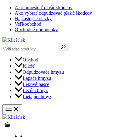
Preskočiť
Ako umiestniť plašič škodcov
na
Ako vybrať odpudzovač plašič škodcov
obsah
Najčastejšie otázky
Veľkoobchod
Obchodné podmienky
Hľadať
Obchod
Kliešť
Odpudzovače hmyzu
Lapače hmyzu
Lepové pasce
Lezúci hmyz
Lietajúci hmyz