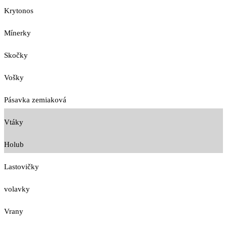
Krytonos
Mínerky
Skočky
Vošky
Pásavka zemiaková
Vtáky
Holub
Lastovičky
volavky
Vrany