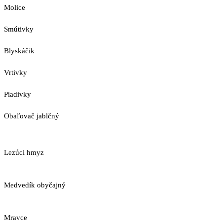
Molice
Smútivky
Blyskáčik
Vrtivky
Piadivky
Obaľovač jablčný
Lezúci hmyz
Medvedík obyčajný
Mravce