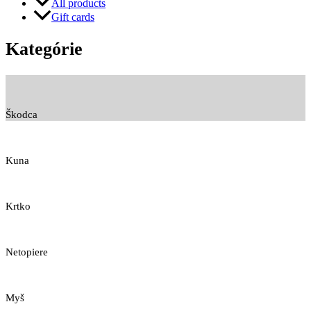
All products
Gift cards
Kategórie
Škodca
Kuna
Krtko
Netopiere
Myš