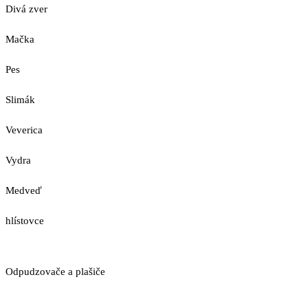
Divá zver
Mačka
Pes
Slimák
Veverica
Vydra
Medveď
hlístovce
Odpudzovače a plašiče