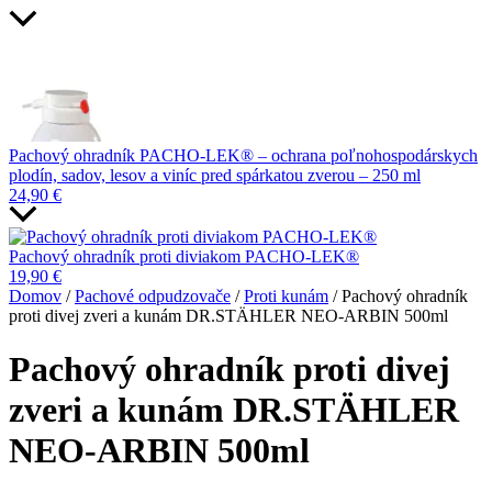
Pachový ohradník PACHO-LEK® – ochrana poľnohospodárskych
plodín, sadov, lesov a viníc pred spárkatou zverou – 250 ml
24,90
€
Pachový ohradník proti diviakom PACHO-LEK®
19,90
€
Domov
/
Pachové odpudzovače
/
Proti kunám
/ Pachový ohradník
proti divej zveri a kunám DR.STÄHLER NEO-ARBIN 500ml
Pachový ohradník proti divej
zveri a kunám DR.STÄHLER
NEO-ARBIN 500ml