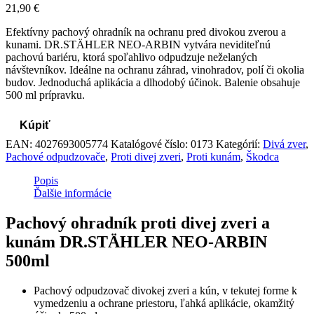
21,90
€
Efektívny pachový ohradník na ochranu pred divokou zverou a
kunami. DR.STÄHLER NEO-ARBIN vytvára neviditeľnú
pachovú bariéru, ktorá spoľahlivo odpudzuje neželaných
návštevníkov. Ideálne na ochranu záhrad, vinohradov, polí či okolia
budov. Jednoduchá aplikácia a dlhodobý účinok. Balenie obsahuje
500 ml prípravku.
Kúpiť
EAN:
4027693005774
Katalógové číslo:
0173
Kategórií:
Divá zver
,
Pachové odpudzovače
,
Proti divej zveri
,
Proti kunám
,
Škodca
Popis
Ďalšie informácie
Pachový ohradník proti divej zveri a
kunám DR.STÄHLER NEO-ARBIN
500ml
Pachový odpudzovač divokej zveri a kún, v tekutej forme k
vymedzeniu a ochrane priestoru, ľahká aplikácie, okamžitý