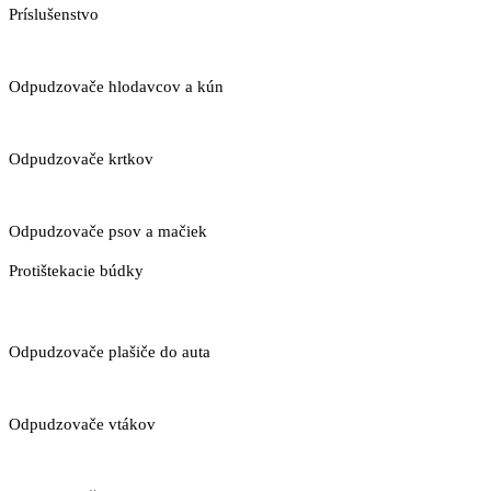
Príslušenstvo
Odpudzovače hlodavcov a kún
Odpudzovače krtkov
Odpudzovače psov a mačiek
Protištekacie búdky
Odpudzovače plašiče do auta
Odpudzovače vtákov