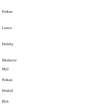
Potkan
Lasica
Holuby
Hlodavce
Myš
Potkan
Hraboš
Plch