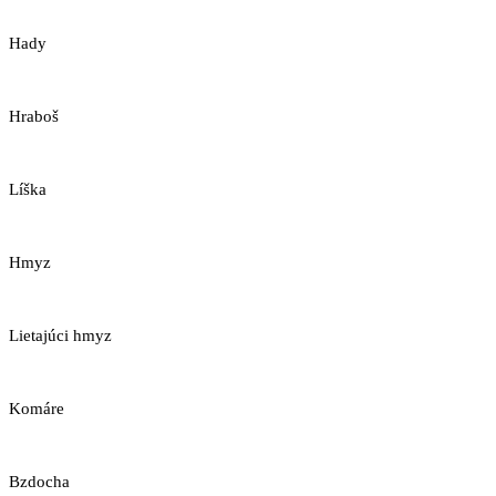
Hady
Hraboš
Líška
Hmyz
Lietajúci hmyz
Komáre
Bzdocha