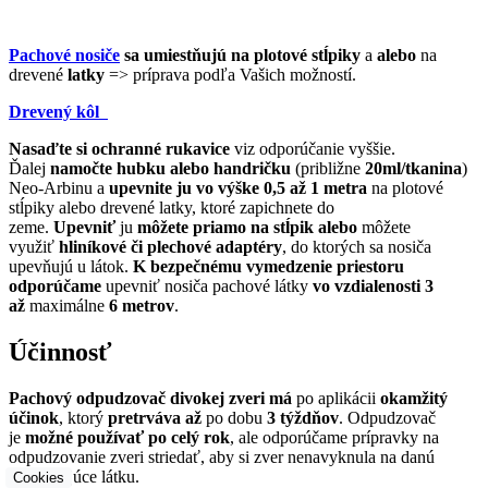
Pachové nosiče
sa umiestňujú na plotové stĺpiky
a
alebo
na
drevené
latky
=> príprava podľa Vašich možností.
Drevený kôl
Nasaďte si ochranné rukavice
viz odporúčanie vyššie.
Ďalej
namočte hubku alebo handričku
(približne
20ml/tkanina
)
Neo-Arbinu a
upevnite ju vo výške 0,5 až 1 metra
na plotové
stĺpiky alebo drevené latky, ktoré zapichnete do
zeme.
Upevniť
ju
môžete priamo na stĺpik alebo
môžete
využiť
hliníkové či plechové adaptéry
, do ktorých sa nosiča
upevňujú u látok.
K bezpečnému vymedzenie priestoru
odporúčame
upevniť nosiča pachové látky
vo vzdialenosti 3
až
maximálne
6 metrov
.
Účinnosť
Pachový odpudzovač divokej zveri má
po aplikácii
okamžitý
účinok
, ktorý
pretrváva až
po dobu
3 týždňov
. Odpudzovač
je
možné používať po celý rok
, ale odporúčame prípravky na
odpudzovanie zveri striedať, aby si zver nenavyknula na danú
odpudzujúce látku.
Cookies