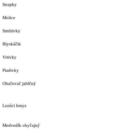
Strapky
Molice
Smútivky
Blyskáčik
Vrtivky
Piadivky
Obaľovač jablčný
Lezúci hmyz
Medvedík obyčajný