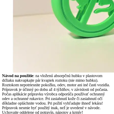
Návod na použitie
: na vloženú absorpčnú hubku v plastovom
držiaku nakvapkajte pár kvapiek roztoku (nie mimo hubku).
Roztokom nepotriesnite pokožku, odev, motor ani iné časti vozidla.
Prípravok je účinný po dobu až 4 týždňov, v závislosti od počasia.
Počas aplikácie prípravku výrobca odporúča používať ochranný
odev a ochranné rukavice. Pri zasiahnutí kože či zasiahnutí očí
dôkladne opláchnite vodou. Pri požití vyhľadajte ihneď lekára!
Prípravok nesmie byť použitý inak, než je uvedené v návode.
Uchovajte oddelene od potravín, nápojov a krmív!