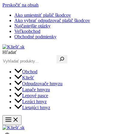
Preskočiť na obsah
Ako umiestniť plašič škodcov
Ako vybrať odpudzovač plašič škodcov
Najčastejšie otázky
Veľkoobchod
Obchodné podmienky
Hľadať
Obchod
Kliešť
Odpudzovače hmyzu
Lapače hmyzu
Lepové pasce
Lezúci hmyz
Lietajúci hmyz