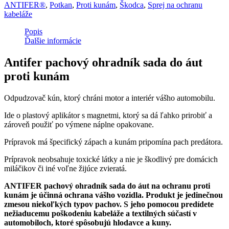
ANTIFER®
,
Potkan
,
Proti kunám
,
Škodca
,
Sprej na ochranu
kabeláže
Popis
Ďalšie informácie
Antifer pachový ohradník sada do áut
proti kunám
Odpudzovač kún, ktorý chráni motor a interiér vášho automobilu.
Ide o plastový aplikátor s magnetmi, ktorý sa dá ľahko prirobiť a
zároveň použiť po výmene náplne opakovane.
Prípravok má špecifický zápach a kunám pripomína pach predátora.
Prípravok neobsahuje toxické látky a nie je škodlivý pre domácich
miláčikov či iné voľne žijúce zvieratá.
ANTIFER pachový ohradník sada do áut na ochranu proti
kunám je účinná ochrana vášho vozidla. Produkt je jedinečnou
zmesou niekoľkých typov pachov. S jeho pomocou predídete
nežiaducemu poškodeniu kabeláže a textilných súčastí v
automobiloch, ktoré spôsobujú hlodavce a kuny.