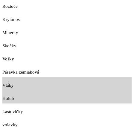
Roztoče
Krytonos
Mínerky
Skočky
Vošky
Pásavka zemiaková
Vtáky
Holub
Lastovičky
volavky