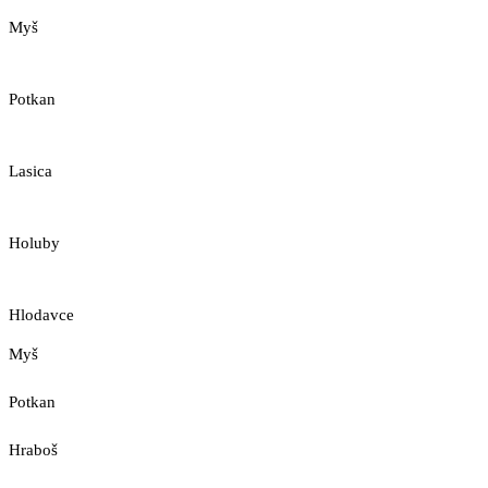
Myš
Potkan
Lasica
Holuby
Hlodavce
Myš
Potkan
Hraboš