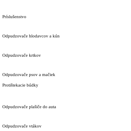
Príslušenstvo
Odpudzovače hlodavcov a kún
Odpudzovače krtkov
Odpudzovače psov a mačiek
Protištekacie búdky
Odpudzovače plašiče do auta
Odpudzovače vtákov