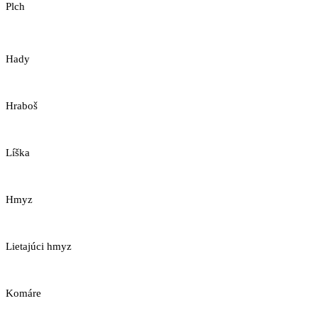
Plch
Hady
Hraboš
Líška
Hmyz
Lietajúci hmyz
Komáre