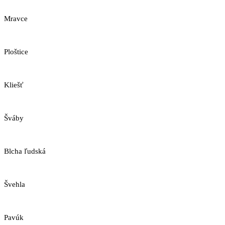
Mravce
Ploštice
Kliešť
Šváby
Blcha ľudská
Švehla
Pavúk