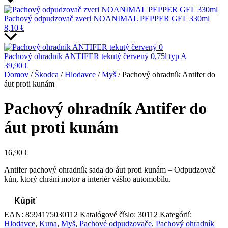
Pachový odpudzovač zveri NOANIMAL PEPPER GEL 330ml
8,10
€
Pachový ohradník ANTIFER tekutý červený 0,75l typ A
39,90
€
Domov
/
Škodca
/
Hlodavce
/
Myš
/ Pachový ohradník Antifer do
áut proti kunám
Pachový ohradník Antifer do
áut proti kunám
16,90
€
Antifer pachový ohradník sada do áut proti kunám – Odpudzovač
kún, ktorý chráni motor a interiér vášho automobilu.
Kúpiť
EAN:
8594175030112
Katalógové číslo:
30112
Kategórií:
Hlodavce
,
Kuna
,
Myš
,
Pachové odpudzovače
,
Pachový ohradník