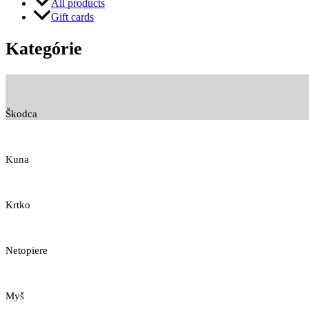
All products
Gift cards
Kategórie
Škodca
Kuna
Krtko
Netopiere
Myš