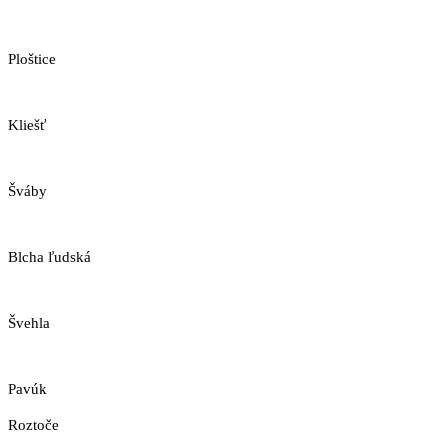
Ploštice
Kliešť
Šváby
Blcha ľudská
Švehla
Pavúk
Roztoče