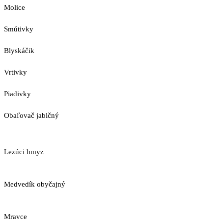
Molice
Smútivky
Blyskáčik
Vrtivky
Piadivky
Obaľovač jablčný
Lezúci hmyz
Medvedík obyčajný
Mravce