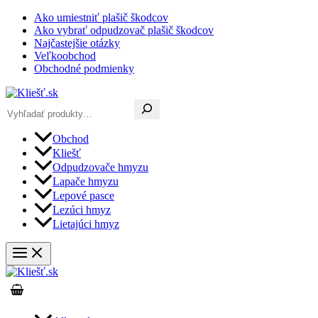
Preskočiť
Ako umiestniť plašič škodcov
na
Ako vybrať odpudzovač plašič škodcov
obsah
Najčastejšie otázky
Veľkoobchod
Obchodné podmienky
Hľadať
Obchod
Kliešť
Odpudzovače hmyzu
Lapače hmyzu
Lepové pasce
Lezúci hmyz
Lietajúci hmyz