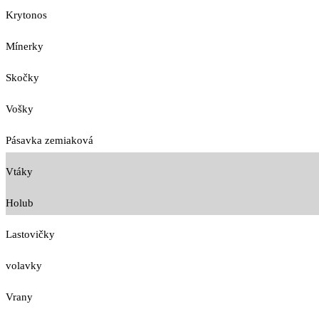
Krytonos
Mínerky
Skočky
Vošky
Pásavka zemiaková
Vtáky
Holub
Lastovičky
volavky
Vrany