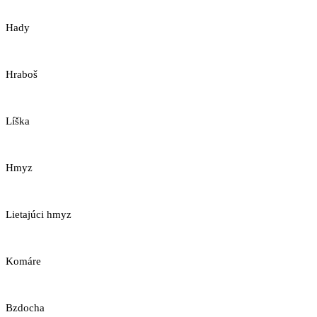
Hady
Hraboš
Líška
Hmyz
Lietajúci hmyz
Komáre
Bzdocha