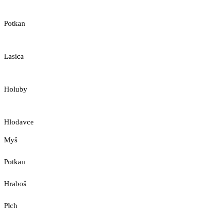
Potkan
Lasica
Holuby
Hlodavce
Myš
Potkan
Hraboš
Plch