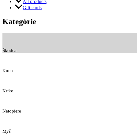
All products
Gift cards
Kategórie
Škodca
Kuna
Krtko
Netopiere
Myš