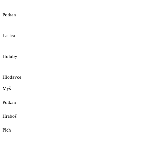
Potkan
Lasica
Holuby
Hlodavce
Myš
Potkan
Hraboš
Plch