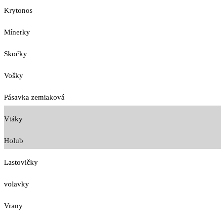
Krytonos
Mínerky
Skočky
Vošky
Pásavka zemiaková
Vtáky
Holub
Lastovičky
volavky
Vrany