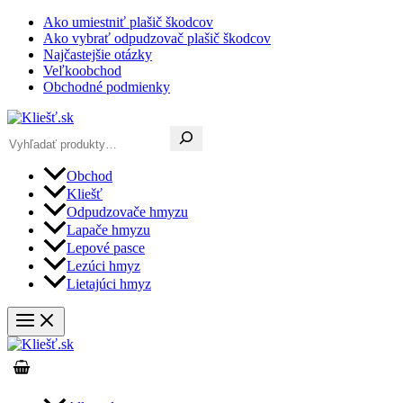
Preskočiť
Ako umiestniť plašič škodcov
na
Ako vybrať odpudzovač plašič škodcov
obsah
Najčastejšie otázky
Veľkoobchod
Obchodné podmienky
Hľadať
Obchod
Kliešť
Odpudzovače hmyzu
Lapače hmyzu
Lepové pasce
Lezúci hmyz
Lietajúci hmyz