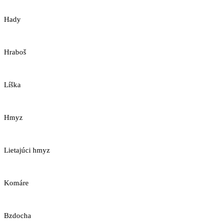
Hady
Hraboš
Líška
Hmyz
Lietajúci hmyz
Komáre
Bzdocha