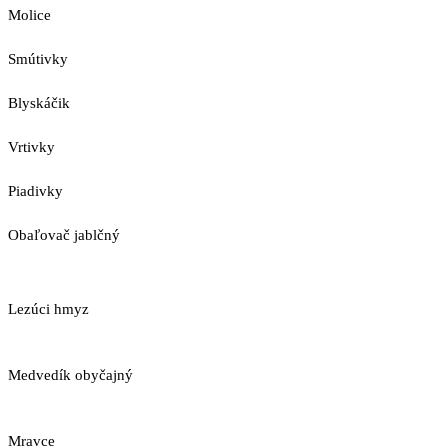
Molice
Smútivky
Blyskáčik
Vrtivky
Piadivky
Obaľovač jablčný
Lezúci hmyz
Medvedík obyčajný
Mravce