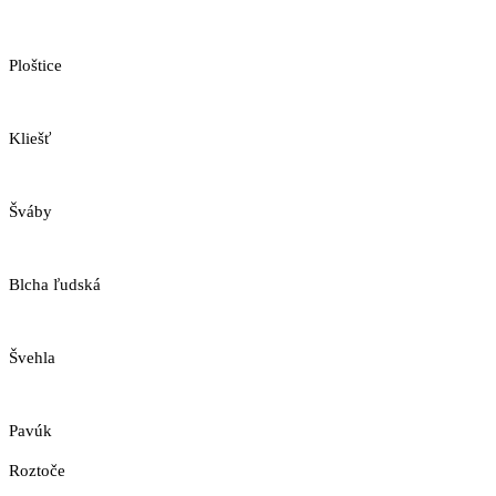
Ploštice
Kliešť
Šváby
Blcha ľudská
Švehla
Pavúk
Roztoče