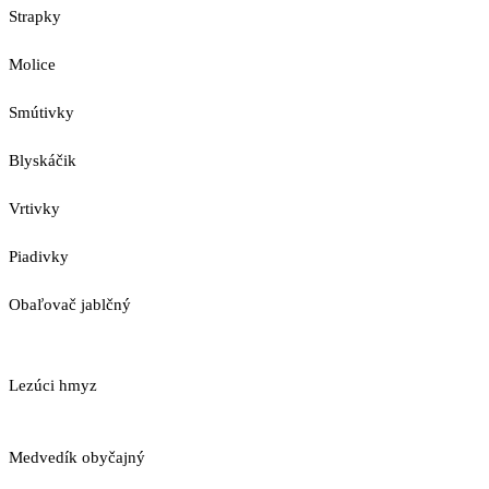
Strapky
Molice
Smútivky
Blyskáčik
Vrtivky
Piadivky
Obaľovač jablčný
Lezúci hmyz
Medvedík obyčajný