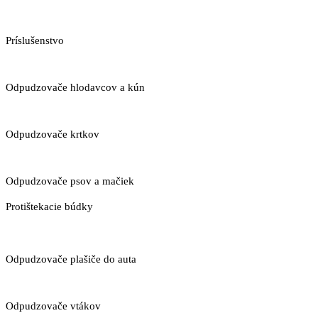
Príslušenstvo
Odpudzovače hlodavcov a kún
Odpudzovače krtkov
Odpudzovače psov a mačiek
Protištekacie búdky
Odpudzovače plašiče do auta
Odpudzovače vtákov