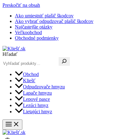
Preskočiť na obsah
Ako umiestniť plašič škodcov
Ako vybrať odpudzovač plašič škodcov
Najčastejšie otázky
Veľkoobchod
Obchodné podmienky
Hľadať
Obchod
Kliešť
Odpudzovače hmyzu
Lapače hmyzu
Lepové pasce
Lezúci hmyz
Lietajúci hmyz