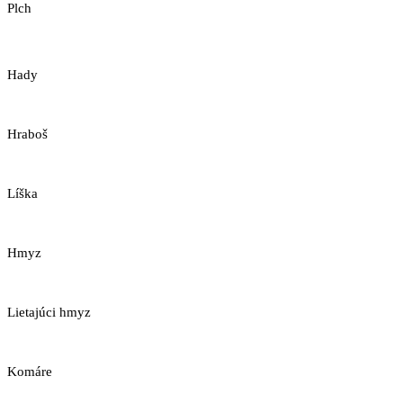
Plch
Hady
Hraboš
Líška
Hmyz
Lietajúci hmyz
Komáre