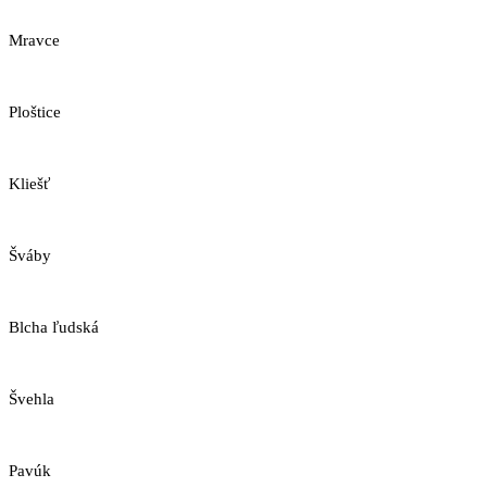
Mravce
Ploštice
Kliešť
Šváby
Blcha ľudská
Švehla
Pavúk