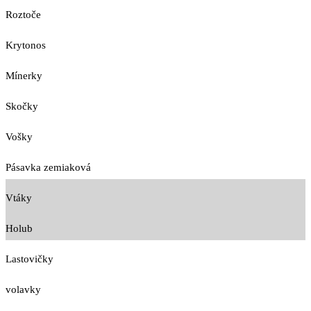
Roztoče
Krytonos
Mínerky
Skočky
Vošky
Pásavka zemiaková
Vtáky
Holub
Lastovičky
volavky