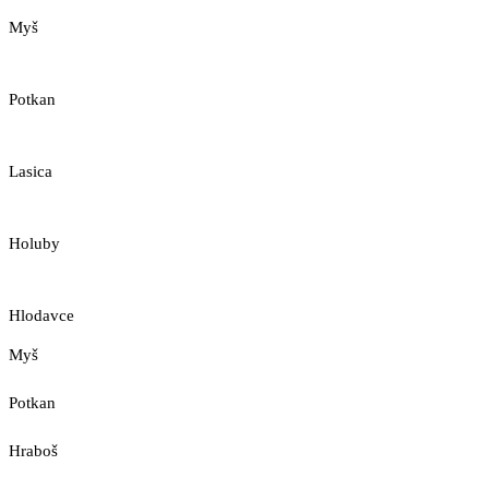
Myš
Potkan
Lasica
Holuby
Hlodavce
Myš
Potkan
Hraboš