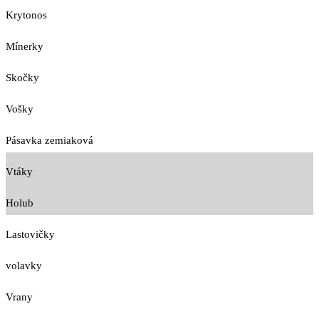
Krytonos
Mínerky
Skočky
Vošky
Pásavka zemiaková
Vtáky
Holub
Lastovičky
volavky
Vrany