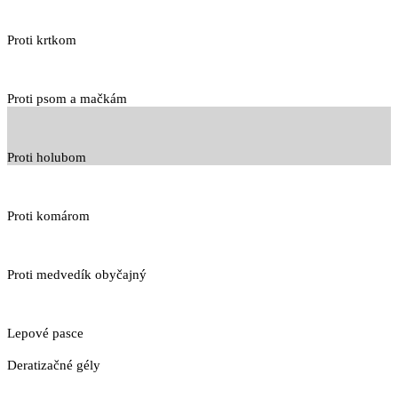
Proti krtkom
Proti psom a mačkám
Proti holubom
Proti komárom
Proti medvedík obyčajný
Lepové pasce
Deratizačné gély