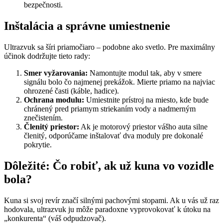
bezpečnosti.
Inštalácia a správne umiestnenie
Ultrazvuk sa šíri priamočiaro – podobne ako svetlo. Pre maximálny
účinok dodržujte tieto rady:
Smer vyžarovania:
Namontujte modul tak, aby v smere
signálu bolo čo najmenej prekážok. Mierte priamo na najviac
ohrozené časti (káble, hadice).
Ochrana modulu:
Umiestnite prístroj na miesto, kde bude
chránený pred priamym striekaním vody a nadmerným
znečistením.
Členitý priestor:
Ak je motorový priestor vášho auta silne
členitý, odporúčame inštalovať dva moduly pre dokonalé
pokrytie.
Dôležité: Čo robiť, ak už kuna vo vozidle
bola?
Kuna si svoj revír značí silnými pachovými stopami. Ak u vás už raz
hodovala, ultrazvuk ju môže paradoxne vyprovokovať k útoku na
„konkurenta“ (váš odpudzovač).