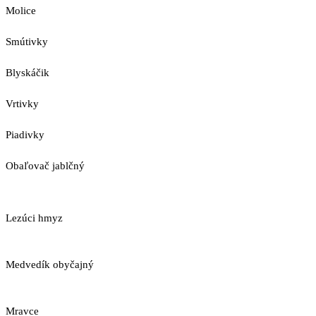
Molice
Smútivky
Blyskáčik
Vrtivky
Piadivky
Obaľovač jablčný
Lezúci hmyz
Medvedík obyčajný
Mravce