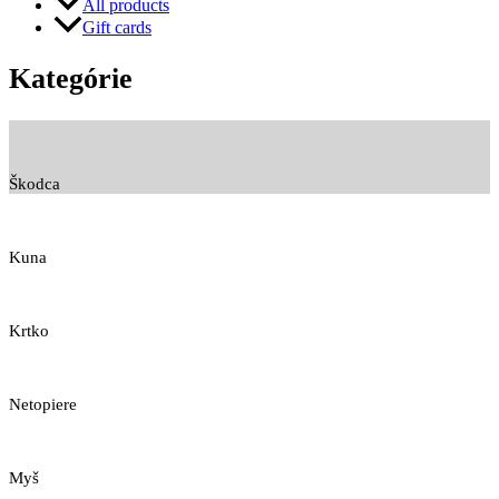
All products
Gift cards
Kategórie
Škodca
Kuna
Krtko
Netopiere
Myš