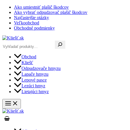
Preskočiť
Ako umiestniť plašič škodcov
na
Ako vybrať odpudzovač plašič škodcov
obsah
Najčastejšie otázky
Veľkoobchod
Obchodné podmienky
Hľadať
Obchod
Kliešť
Odpudzovače hmyzu
Lapače hmyzu
Lepové pasce
Lezúci hmyz
Lietajúci hmyz