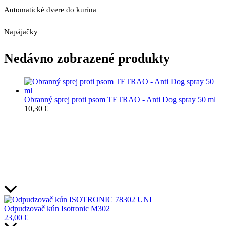
Automatické dvere do kurína
Napájačky
Nedávno zobrazené produkty
Obranný sprej proti psom TETRAO - Anti Dog spray 50 ml
10,30
€
Odpudzovač kún Isotronic M302
23,00
€