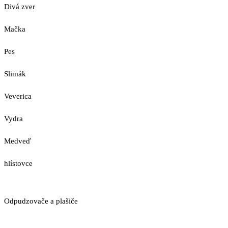
Divá zver
Mačka
Pes
Slimák
Veverica
Vydra
Medveď
hlístovce
Odpudzovače a plašiče