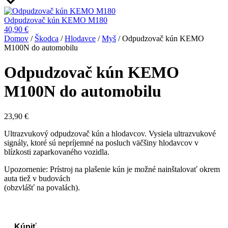
Odpudzovač kún KEMO M180
40,90
€
Domov
/
Škodca
/
Hlodavce
/
Myš
/ Odpudzovač kún KEMO
M100N do automobilu
Odpudzovač kún KEMO
M100N do automobilu
23,90
€
Ultrazvukový odpudzovač kún a hlodavcov. Vysiela ultrazvukové
signály, ktoré sú nepríjemné na posluch väčšiny hlodavcov v
blízkosti zaparkovaného vozidla.
Upozornenie: Prístroj na plašenie kún je možné nainštalovať okrem
auta tiež v budovách
(obzvlášť na povalách).
Kúpiť