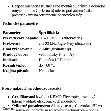
Bezpodmienečne nutné:
Pred montážou prístroja dôkladne
umyte motorový priestor aj miesto pod autom čistiacimi
prostriedkami na odstránenie pachových stôp.
Technické parametre
Parameter
Špecifikácia
Prevádzkové napätie
11 – 15 V/DC (autobatéria)
Frekvencia
cca 23 kHz (agresívny ultrazvuk)
Uhol vyžarovania
> 140° (širokouhlý)
Prúdový odber
veľmi nízky (< 2 mA)
Indikácia
Blikajúca LED dióda
Rozsah teplôt
do +60 °C
Krajina pôvodu
Nemecko
Prečo nakúpiť na odpudzovace.sk?
Certifikovaná kvalita:
KEMO Electronic je svetovým
lídrom v oblasti elektronických modulov.
Odborné poradenstvo:
Ak neviete nájsť „svorku 15“ vo
Cookies
vašom aute, poraďte sa so svojím mechanikom – podľa