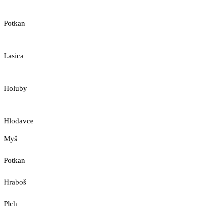
Potkan
Lasica
Holuby
Hlodavce
Myš
Potkan
Hraboš
Plch