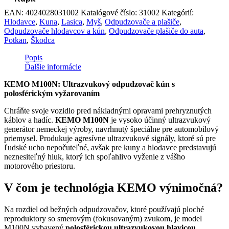
EAN:
4024028031002
Katalógové číslo:
31002
Kategórií:
Hlodavce
,
Kuna
,
Lasica
,
Myš
,
Odpudzovače a plašiče
,
Odpudzovače hlodavcov a kún
,
Odpudzovače plašiče do auta
,
Potkan
,
Škodca
Popis
Ďalšie informácie
KEMO M100N: Ultrazvukový odpudzovač kún s
polosférickým vyžarovaním
Chráňte svoje vozidlo pred nákladnými opravami prehryznutých
káblov a hadíc.
KEMO M100N
je vysoko účinný ultrazvukový
generátor nemeckej výroby, navrhnutý špeciálne pre automobilový
priemysel. Produkuje agresívne ultrazvukové signály, ktoré sú pre
ľudské ucho nepočuteľné, avšak pre kuny a hlodavce predstavujú
neznesiteľný hluk, ktorý ich spoľahlivo vyženie z vášho
motorového priestoru.
V čom je technológia KEMO výnimočná?
Na rozdiel od bežných odpudzovačov, ktoré používajú ploché
reproduktory so smerovým (fokusovaným) zvukom, je model
M100N vybavený
polosférickou ultrazvukovou hlavicou
.