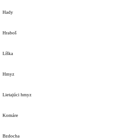
Hady
Hraboš
Líška
Hmyz
Lietajúci hmyz
Komáre
Bzdocha