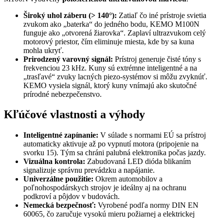
Široký uhol záberu (> 140°):
Zatiaľ čo iné prístroje svietia
zvukom ako „baterka“ do jedného bodu, KEMO M100N
funguje ako „otvorená žiarovka“. Zaplaví ultrazvukom celý
motorový priestor, čím eliminuje miesta, kde by sa kuna
mohla ukryť.
Prirodzený varovný signál:
Prístroj generuje čisté tóny s
frekvenciou 23 kHz. Kuny sú extrémne inteligentné a na
„trasľavé“ zvuky lacných piezo-systémov si môžu zvyknúť.
KEMO vysiela signál, ktorý kuny vnímajú ako skutočné
prírodné nebezpečenstvo.
Kľúčové vlastnosti a výhody
Inteligentné zapínanie:
V súlade s normami EÚ sa prístroj
automaticky aktivuje až po vypnutí motora (pripojenie na
svorku 15). Tým sa chráni palubná elektronika počas jazdy.
Vizuálna kontrola:
Zabudovaná LED dióda blikaním
signalizuje správnu prevádzku a napájanie.
Univerzálne použitie:
Okrem automobilov a
poľnohospodárskych strojov je ideálny aj na ochranu
podkroví a pôjdov v budovách.
Nemecká bezpečnosť:
Vyrobené podľa normy DIN EN
60065, čo zaručuje vysokú mieru požiarnej a elektrickej