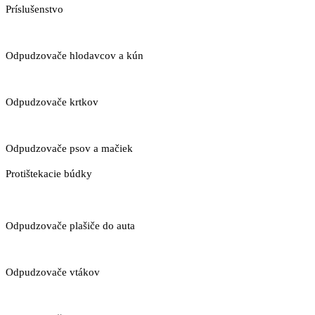
Príslušenstvo
Odpudzovače hlodavcov a kún
Odpudzovače krtkov
Odpudzovače psov a mačiek
Protištekacie búdky
Odpudzovače plašiče do auta
Odpudzovače vtákov