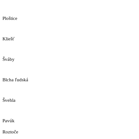
Ploštice
Kliešť
Šváby
Blcha ľudská
Švehla
Pavúk
Roztoče