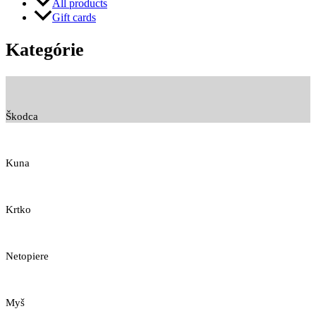
All products
Gift cards
Kategórie
Škodca
Kuna
Krtko
Netopiere
Myš