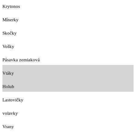
Krytonos
Mínerky
Skočky
Vošky
Pásavka zemiaková
Vtáky
Holub
Lastovičky
volavky
Vrany