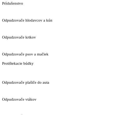
Príslušenstvo
Odpudzovače hlodavcov a kún
Odpudzovače krtkov
Odpudzovače psov a mačiek
Protištekacie búdky
Odpudzovače plašiče do auta
Odpudzovače vtákov