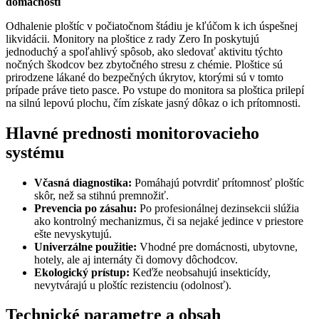
domácnosti
Odhalenie ploštíc v počiatočnom štádiu je kľúčom k ich úspešnej
likvidácii. Monitory na ploštice z rady Zero In poskytujú
jednoduchý a spoľahlivý spôsob, ako sledovať aktivitu týchto
nočných škodcov bez zbytočného stresu z chémie. Ploštice sú
prirodzene lákané do bezpečných úkrytov, ktorými sú v tomto
prípade práve tieto pasce. Po vstupe do monitora sa ploštica prilepí
na silnú lepovú plochu, čím získate jasný dôkaz o ich prítomnosti.
Hlavné prednosti monitorovacieho
systému
Včasná diagnostika:
Pomáhajú potvrdiť prítomnosť ploštíc
skôr, než sa stihnú premnožiť.
Prevencia po zásahu:
Po profesionálnej dezinsekcii slúžia
ako kontrolný mechanizmus, či sa nejaké jedince v priestore
ešte nevyskytujú.
Univerzálne použitie:
Vhodné pre domácnosti, ubytovne,
hotely, ale aj internáty či domovy dôchodcov.
Ekologický prístup:
Keďže neobsahujú insekticídy,
nevytvárajú u ploštíc rezistenciu (odolnosť).
Technické parametre a obsah