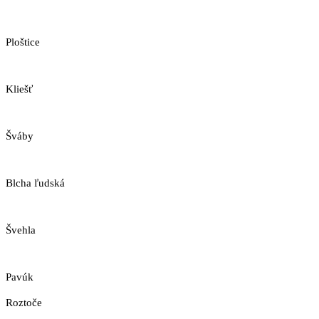
Ploštice
Kliešť
Šváby
Blcha ľudská
Švehla
Pavúk
Roztoče