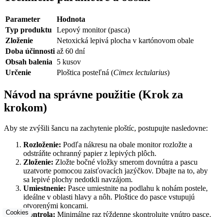
Parameter
Hodnota
Typ produktu
Lepový monitor (pasca)
Zloženie
Netoxická lepivá plocha v kartónovom obale
Doba účinnosti
až 60 dní
Obsah balenia
5 kusov
Určenie
Ploštica posteľná (
Cimex lectularius
)
Návod na správne použitie (Krok za
krokom)
Aby ste zvýšili šancu na zachytenie ploštíc, postupujte nasledovne:
Rozloženie:
Podľa nákresu na obale monitor rozložte a
odstráňte ochranný papier z lepivých plôch.
Zloženie:
Zložte bočné vložky smerom dovnútra a pascu
uzatvorte pomocou zaisťovacích jazýčkov. Dbajte na to, aby
sa lepivé plochy nedotkli navzájom.
Umiestnenie:
Pasce umiestnite na podlahu k nohám postele,
ideálne v oblasti hlavy a nôh. Ploštice do pasce vstupujú
otvorenými koncami.
Cookies
Kontrola:
Minimálne raz týždenne skontrolujte vnútro pasce.