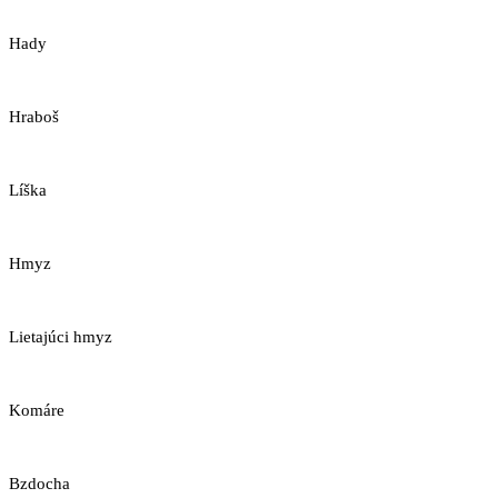
Hady
Hraboš
Líška
Hmyz
Lietajúci hmyz
Komáre
Bzdocha