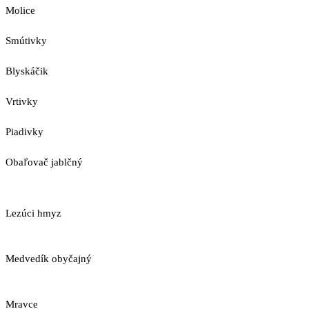
Molice
Smútivky
Blyskáčik
Vrtivky
Piadivky
Obaľovač jablčný
Lezúci hmyz
Medvedík obyčajný
Mravce