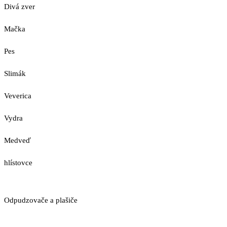
Divá zver
Mačka
Pes
Slimák
Veverica
Vydra
Medveď
hlístovce
Odpudzovače a plašiče