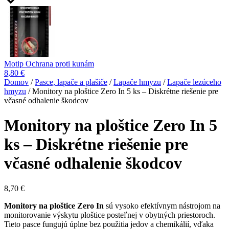
Motip Ochrana proti kunám
8,80
€
Domov
/
Pasce, lapače a plašiče
/
Lapače hmyzu
/
Lapače lezúceho
hmyzu
/ Monitory na ploštice Zero In 5 ks – Diskrétne riešenie pre
včasné odhalenie škodcov
Monitory na ploštice Zero In 5
ks – Diskrétne riešenie pre
včasné odhalenie škodcov
8,70
€
Monitory na ploštice Zero In
sú vysoko efektívnym nástrojom na
monitorovanie výskytu ploštice posteľnej v obytných priestoroch.
Tieto pasce fungujú úplne bez použitia jedov a chemikálií, vďaka