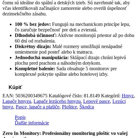
čomu sú ideálne do spální a detských izieb. Sú navrhnuté tak, aby
včas identifikovali začínajúce zamorenie alebo overili úspešnosť
dezinsekčného zásahu.
100 % bez jedov:
Fungujú na mechanickom princípe lepu,
čo zaručuje bezpečnosť pre deti a zvieratá.
Dlhodobá účinnosť:
Aktívne monitorujú priestor až po dobu
60 dní od rozbalenia.
Diskrétny dizajn:
Malé rozmery umožňujú nenápadné
umiestnenie pod posteľ alebo k matracu.
Jednoduchá manipulácia:
Sklápací dizajn chráni lepivú
plochu pred prachom a náhodným dotykom.
Kompletné balenie:
Sada obsahuje 5 monitorov pre
komplexné pokrytie spálne alebo hotelovej izby.
Kúpiť
EAN:
5036200349675
Katalógové číslo:
81.8149
Kategórií:
Hmyz
,
Lapače hmyzu
,
Lapače lezúceho hmyzu
,
Lepové pasce
,
Lezúci
hmyz
,
Pasce, lapače a plašiče
,
Ploštice
,
Škodca
Popis
Ďalšie informácie
Zero In Monitory: Profesionálny monitoring ploštíc vo vašej