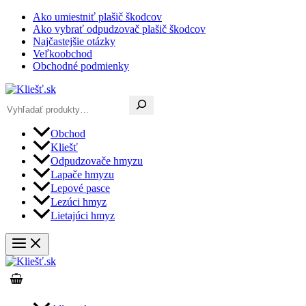
Preskočiť
Ako umiestniť plašič škodcov
na
Ako vybrať odpudzovač plašič škodcov
obsah
Najčastejšie otázky
Veľkoobchod
Obchodné podmienky
Hľadať
Obchod
Kliešť
Odpudzovače hmyzu
Lapače hmyzu
Lepové pasce
Lezúci hmyz
Lietajúci hmyz