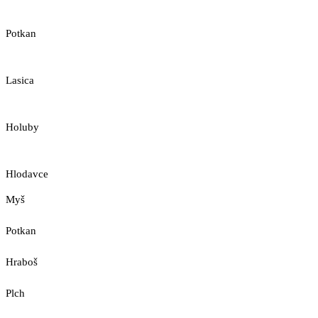
Potkan
Lasica
Holuby
Hlodavce
Myš
Potkan
Hraboš
Plch