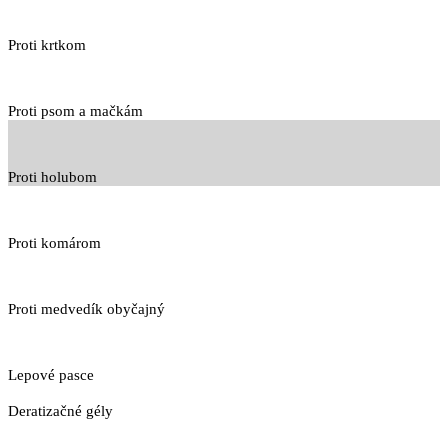
Proti krtkom
Proti psom a mačkám
Proti holubom
Proti komárom
Proti medvedík obyčajný
Lepové pasce
Deratizačné gély