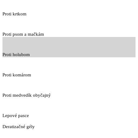
Proti krtkom
Proti psom a mačkám
Proti holubom
Proti komárom
Proti medvedík obyčajný
Lepové pasce
Deratizačné gély