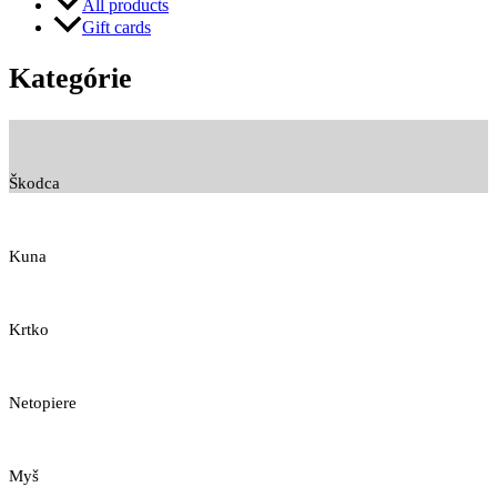
All products
Gift cards
Kategórie
Škodca
Kuna
Krtko
Netopiere
Myš