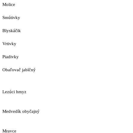
Molice
Smútivky
Blyskáčik
Vrtivky
Piadivky
Obaľovač jablčný
Lezúci hmyz
Medvedík obyčajný
Mravce