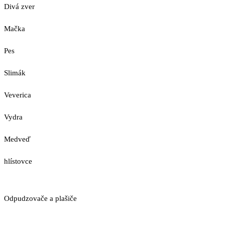
Divá zver
Mačka
Pes
Slimák
Veverica
Vydra
Medveď
hlístovce
Odpudzovače a plašiče