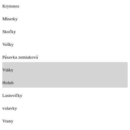
Krytonos
Mínerky
Skočky
Vošky
Pásavka zemiaková
Vtáky
Holub
Lastovičky
volavky
Vrany