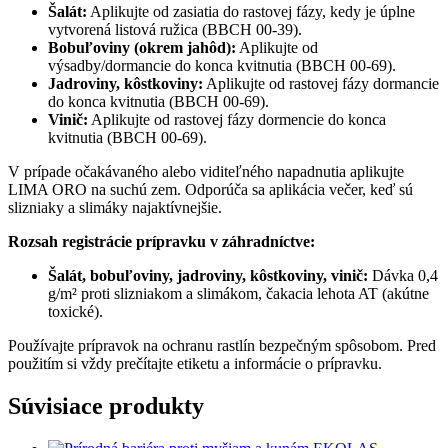
Šalát:
Aplikujte od zasiatia do rastovej fázy, kedy je úplne
vytvorená listová ružica (BBCH 00-39).
Bobuľoviny (okrem jahôd):
Aplikujte od
výsadby/dormancie do konca kvitnutia (BBCH 00-69).
Jadroviny, kôstkoviny:
Aplikujte od rastovej fázy dormancie
do konca kvitnutia (BBCH 00-69).
Vinič:
Aplikujte od rastovej fázy dormencie do konca
kvitnutia (BBCH 00-69).
V prípade očakávaného alebo viditeľného napadnutia aplikujte
LIMA ORO na suchú zem. Odporúča sa aplikácia večer, keď sú
slizniaky a slimáky najaktívnejšie.
Rozsah registrácie prípravku v záhradníctve:
Šalát, bobuľoviny, jadroviny, kôstkoviny, vinič:
Dávka 0,4
g/m² proti slizniakom a slimákom, čakacia lehota AT (akútne
toxické).
Používajte prípravok na ochranu rastlín bezpečným spôsobom. Pred
použitím si vždy prečítajte etiketu a informácie o prípravku.
Súvisiace produkty