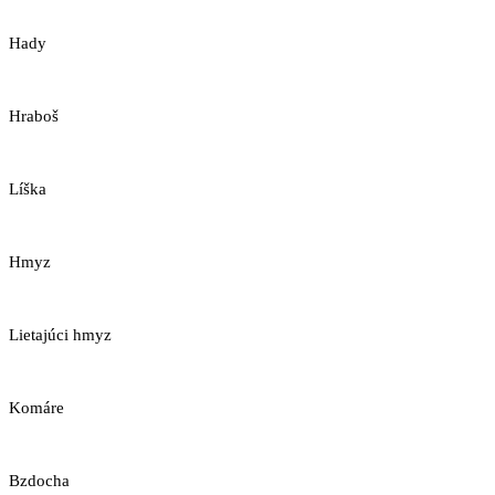
Hady
Hraboš
Líška
Hmyz
Lietajúci hmyz
Komáre
Bzdocha