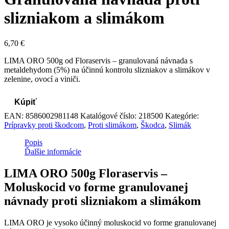
slizniakom a slimákom
6,70
€
LIMA ORO 500g od Floraservis – granulovaná návnada s
metaldehydom (5%) na účinnú kontrolu slizniakov a slimákov v
zelenine, ovocí a viniči.
Kúpiť
EAN:
8586002981148
Katalógové číslo:
218500
Kategórie:
Prípravky proti škodcom
,
Proti slimákom
,
Škodca
,
Slimák
Popis
Ďalšie informácie
LIMA ORO 500g Floraservis –
Moluskocid vo forme granulovanej
návnady proti slizniakom a slimákom
LIMA ORO je vysoko účinný moluskocid vo forme granulovanej