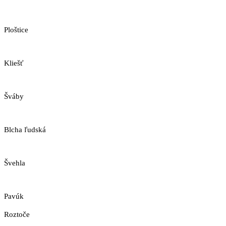
Ploštice
Kliešť
Šváby
Blcha ľudská
Švehla
Pavúk
Roztoče