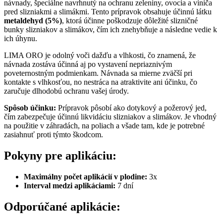
návnady, špeciálne navrhnutý na ochranu zeleniny, ovocia a viniča
pred slizniakmi a slimákmi. Tento prípravok obsahuje účinnú látku
metaldehyd (5%)
, ktorá účinne poškodzuje dôležité slizničné
bunky slizniakov a slimákov, čím ich znehybňuje a následne vedie k
ich úhynu.
LIMA ORO je odolný voči dažďu a vlhkosti, čo znamená, že
návnada zostáva účinná aj po vystavení nepriaznivým
poveternostným podmienkam. Návnada sa mierne zväčší pri
kontakte s vlhkosťou, no nestráca na atraktivite ani účinku, čo
zaručuje dlhodobú ochranu vašej úrody.
Spôsob účinku:
Prípravok pôsobí ako dotykový a požerový jed,
čím zabezpečuje účinnú likvidáciu slizniakov a slimákov. Je vhodný
na použitie v záhradách, na poliach a všade tam, kde je potrebné
zasiahnuť proti týmto škodcom.
Pokyny pre aplikáciu:
Maximálny počet aplikácií v plodine:
3x
Interval medzi aplikáciami:
7 dní
Odporúčané aplikácie: