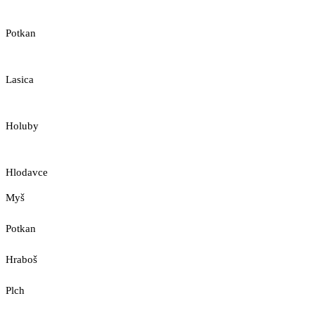
Potkan
Lasica
Holuby
Hlodavce
Myš
Potkan
Hraboš
Plch