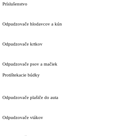
Príslušenstvo
Odpudzovače hlodavcov a kún
Odpudzovače krtkov
Odpudzovače psov a mačiek
Protištekacie búdky
Odpudzovače plašiče do auta
Odpudzovače vtákov