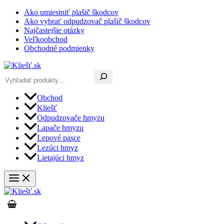
Preskočiť
Ako umiestniť plašič škodcov
na
Ako vybrať odpudzovač plašič škodcov
obsah
Najčastejšie otázky
Veľkoobchod
Obchodné podmienky
Hľadať
Obchod
Kliešť
Odpudzovače hmyzu
Lapače hmyzu
Lepové pasce
Lezúci hmyz
Lietajúci hmyz