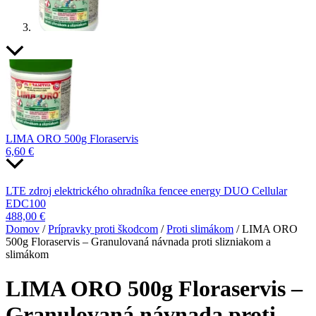
LIMA ORO 500g Floraservis
6,60
€
LTE zdroj elektrického ohradníka fencee energy DUO Cellular
EDC100
488,00
€
Domov
/
Prípravky proti škodcom
/
Proti slimákom
/ LIMA ORO
500g Floraservis – Granulovaná návnada proti slizniakom a
slimákom
LIMA ORO 500g Floraservis –
Granulovaná návnada proti