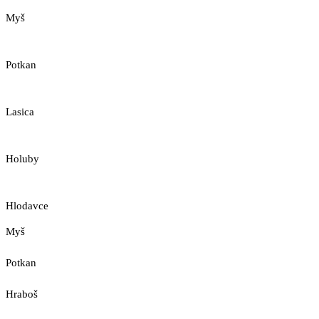
Myš
Potkan
Lasica
Holuby
Hlodavce
Myš
Potkan
Hraboš