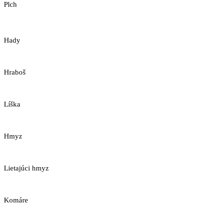
Plch
Hady
Hraboš
Líška
Hmyz
Lietajúci hmyz
Komáre