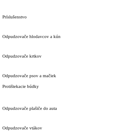
Príslušenstvo
Odpudzovače hlodavcov a kún
Odpudzovače krtkov
Odpudzovače psov a mačiek
Protištekacie búdky
Odpudzovače plašiče do auta
Odpudzovače vtákov