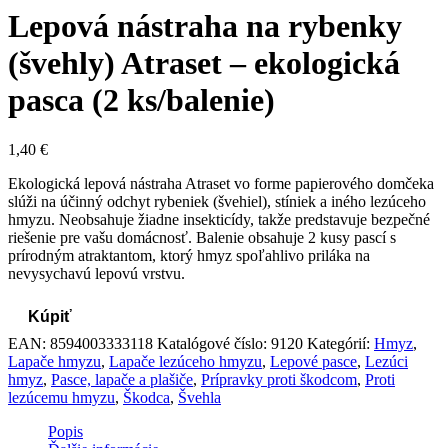
Lepová nástraha na rybenky
(švehly) Atraset – ekologická
pasca (2 ks/balenie)
1,40
€
Ekologická lepová nástraha Atraset vo forme papierového domčeka
slúži na účinný odchyt rybeniek (švehiel), stíniek a iného lezúceho
hmyzu. Neobsahuje žiadne insekticídy, takže predstavuje bezpečné
riešenie pre vašu domácnosť. Balenie obsahuje 2 kusy pascí s
prírodným atraktantom, ktorý hmyz spoľahlivo priláka na
nevysychavú lepovú vrstvu.
Kúpiť
EAN:
8594003333118
Katalógové číslo:
9120
Kategórií:
Hmyz
,
Lapače hmyzu
,
Lapače lezúceho hmyzu
,
Lepové pasce
,
Lezúci
hmyz
,
Pasce, lapače a plašiče
,
Prípravky proti škodcom
,
Proti
lezúcemu hmyzu
,
Škodca
,
Švehla
Popis