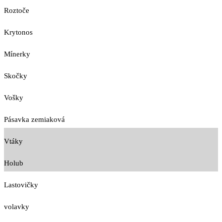
Roztoče
Krytonos
Mínerky
Skočky
Vošky
Pásavka zemiaková
Vtáky
Holub
Lastovičky
volavky