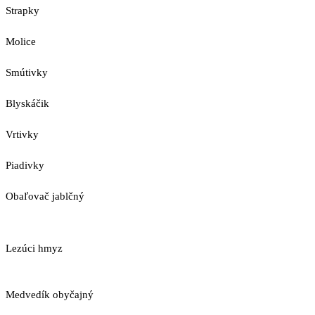
Strapky
Molice
Smútivky
Blyskáčik
Vrtivky
Piadivky
Obaľovač jablčný
Lezúci hmyz
Medvedík obyčajný