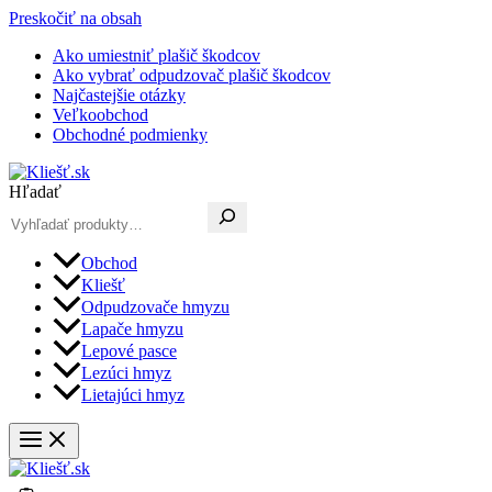
Preskočiť na obsah
Ako umiestniť plašič škodcov
Ako vybrať odpudzovač plašič škodcov
Najčastejšie otázky
Veľkoobchod
Obchodné podmienky
Hľadať
Obchod
Kliešť
Odpudzovače hmyzu
Lapače hmyzu
Lepové pasce
Lezúci hmyz
Lietajúci hmyz