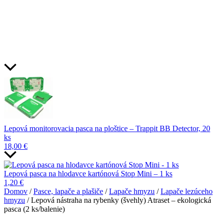
Lepová monitorovacia pasca na ploštice – Trappit BB Detector, 20
ks
18,00
€
Lepová pasca na hlodavce kartónová Stop Mini – 1 ks
1,20
€
Domov
/
Pasce, lapače a plašiče
/
Lapače hmyzu
/
Lapače lezúceho
hmyzu
/ Lepová nástraha na rybenky (švehly) Atraset – ekologická
pasca (2 ks/balenie)