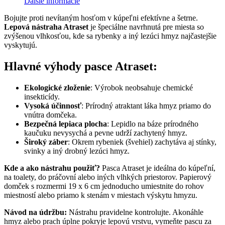
Ďalšie informácie
Bojujte proti nevítaným hosťom v kúpeľni efektívne a šetrne.
Lepová nástraha Atraset
je špeciálne navrhnutá pre miesta so
zvýšenou vlhkosťou, kde sa rybenky a iný lezúci hmyz najčastejšie
vyskytujú.
Hlavné výhody pasce Atraset:
Ekologické zloženie
: Výrobok neobsahuje chemické
insekticídy.
Vysoká účinnosť
: Prírodný atraktant láka hmyz priamo do
vnútra domčeka.
Bezpečná lepiaca plocha
: Lepidlo na báze prírodného
kaučuku nevysychá a pevne udrží zachytený hmyz.
Široký záber
: Okrem rybeniek (švehiel) zachytáva aj stínky,
svinky a iný drobný lezúci hmyz.
Kde a ako nástrahu použiť?
Pasca Atraset je ideálna do kúpeľní,
na toalety, do práčovní alebo iných vlhkých priestorov. Papierový
domček s rozmermi 19 x 6 cm jednoducho umiestnite do rohov
miestností alebo priamo k stenám v miestach výskytu hmyzu.
Návod na údržbu:
Nástrahu pravidelne kontrolujte. Akonáhle
hmyz alebo prach úplne pokryje lepovú vrstvu, vymeňte pascu za