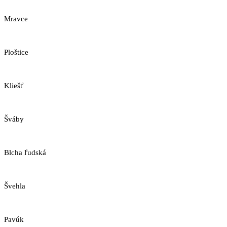
Mravce
Ploštice
Kliešť
Šváby
Blcha ľudská
Švehla
Pavúk