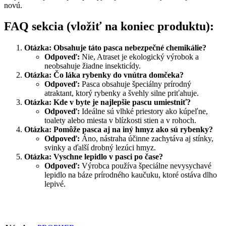
novú.
FAQ sekcia (vložiť na koniec produktu):
Otázka: Obsahuje táto pasca nebezpečné chemikálie?
Odpoveď:
Nie, Atraset je ekologický výrobok a
neobsahuje žiadne insekticídy.
Otázka: Čo láka rybenky do vnútra domčeka?
Odpoveď:
Pasca obsahuje špeciálny prírodný
atraktant, ktorý rybenky a švehly silne priťahuje.
Otázka: Kde v byte je najlepšie pascu umiestniť?
Odpoveď:
Ideálne sú vlhké priestory ako kúpeľne,
toalety alebo miesta v blízkosti stien a v rohoch.
Otázka: Pomôže pasca aj na iný hmyz ako sú rybenky?
Odpoveď:
Áno, nástraha účinne zachytáva aj stínky,
svinky a ďalší drobný lezúci hmyz.
Otázka: Vyschne lepidlo v pasci po čase?
Odpoveď:
Výrobca používa špeciálne nevysychavé
lepidlo na báze prírodného kaučuku, ktoré ostáva dlho
lepivé.