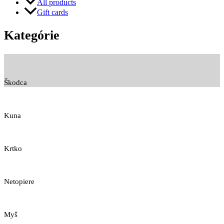
All products
Gift cards
Kategórie
Škodca
Kuna
Krtko
Netopiere
Myš