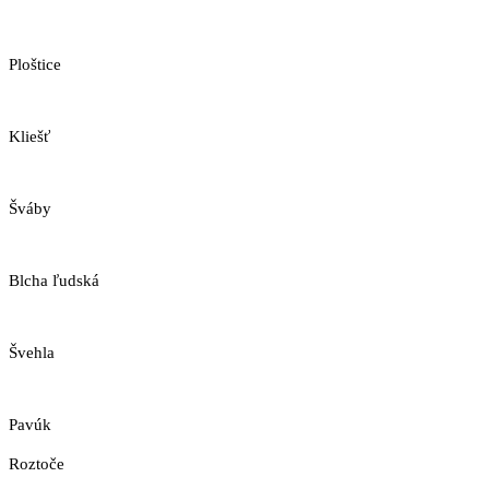
Ploštice
Kliešť
Šváby
Blcha ľudská
Švehla
Pavúk
Roztoče