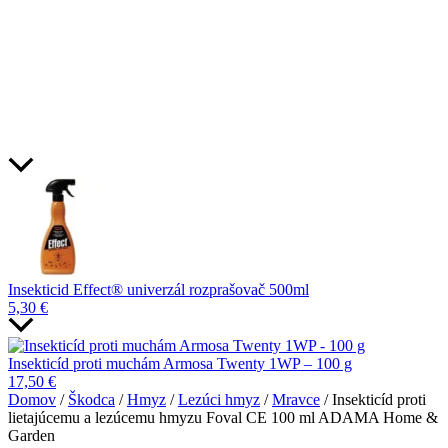
Insekticid Effect® univerzál rozprašovač 500ml
5,30
€
Insekticíd proti muchám Armosa Twenty 1WP – 100 g
17,50
€
Domov
/
Škodca
/
Hmyz
/
Lezúci hmyz
/
Mravce
/ Insekticíd proti
lietajúcemu a lezúcemu hmyzu Foval CE 100 ml ADAMA Home &
Garden