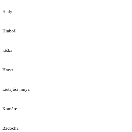
Hady
Hraboš
Líška
Hmyz
Lietajúci hmyz
Komáre
Bzdocha