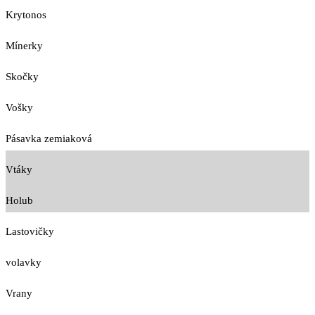
Krytonos
Mínerky
Skočky
Vošky
Pásavka zemiaková
Vtáky
Holub
Lastovičky
volavky
Vrany