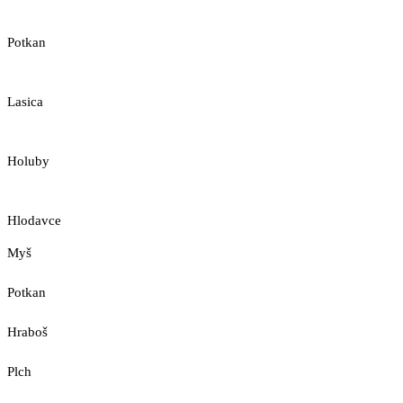
Potkan
Lasica
Holuby
Hlodavce
Myš
Potkan
Hraboš
Plch