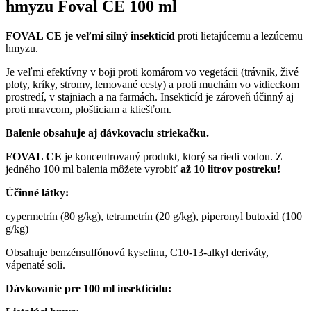
hmyzu Foval CE 100 ml
FOVAL CE je veľmi silný insekticíd
proti lietajúcemu a lezúcemu
hmyzu.
Je veľmi efektívny v boji proti komárom vo vegetácii (trávnik, živé
ploty, kríky, stromy, lemované cesty) a proti muchám vo vidieckom
prostredí, v stajniach a na farmách. Insekticíd je zároveň účinný aj
proti mravcom, plošticiam a kliešťom.
Balenie obsahuje aj dávkovaciu striekačku.
FOVAL CE
je koncentrovaný produkt, ktorý sa riedi vodou. Z
jedného 100 ml balenia môžete vyrobiť
až 10 litrov postreku!
Účinné látky:
cypermetrín (80 g/kg), tetrametrín (20 g/kg), piperonyl butoxid (100
g/kg)
Obsahuje benzénsulfónovú kyselinu, C10-13-alkyl deriváty,
vápenaté soli.
Dávkovanie pre 100 ml insekticídu: