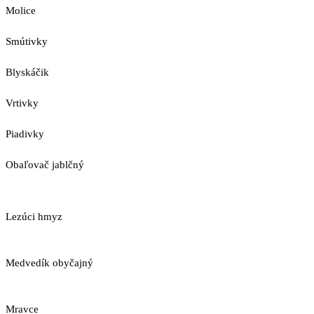
Molice
Smútivky
Blyskáčik
Vrtivky
Piadivky
Obaľovač jablčný
Lezúci hmyz
Medvedík obyčajný
Mravce