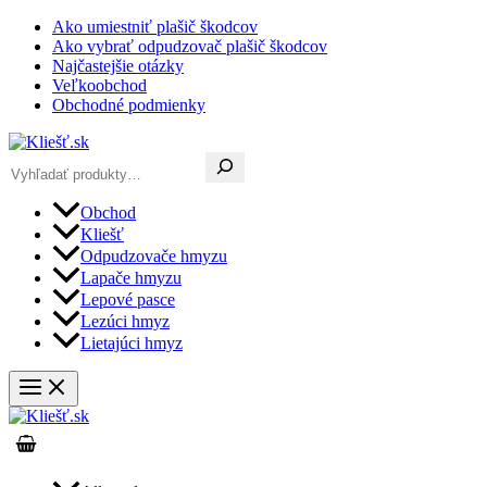
Preskočiť
Ako umiestniť plašič škodcov
na
Ako vybrať odpudzovač plašič škodcov
obsah
Najčastejšie otázky
Veľkoobchod
Obchodné podmienky
Hľadať
Obchod
Kliešť
Odpudzovače hmyzu
Lapače hmyzu
Lepové pasce
Lezúci hmyz
Lietajúci hmyz