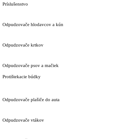
Príslušenstvo
Odpudzovače hlodavcov a kún
Odpudzovače krtkov
Odpudzovače psov a mačiek
Protištekacie búdky
Odpudzovače plašiče do auta
Odpudzovače vtákov