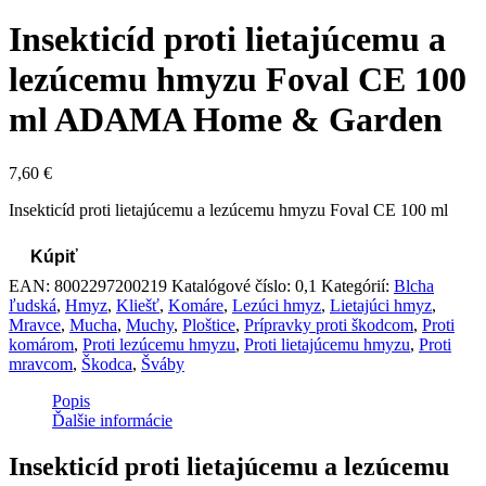
Insekticíd proti lietajúcemu a
lezúcemu hmyzu Foval CE 100
ml ADAMA Home & Garden
7,60
€
Insekticíd proti lietajúcemu a lezúcemu hmyzu Foval CE 100 ml
Kúpiť
EAN:
8002297200219
Katalógové číslo:
0,1
Kategórií:
Blcha
ľudská
,
Hmyz
,
Kliešť
,
Komáre
,
Lezúci hmyz
,
Lietajúci hmyz
,
Mravce
,
Mucha
,
Muchy
,
Ploštice
,
Prípravky proti škodcom
,
Proti
komárom
,
Proti lezúcemu hmyzu
,
Proti lietajúcemu hmyzu
,
Proti
mravcom
,
Škodca
,
Šváby
Popis
Ďalšie informácie
Insekticíd proti lietajúcemu a lezúcemu