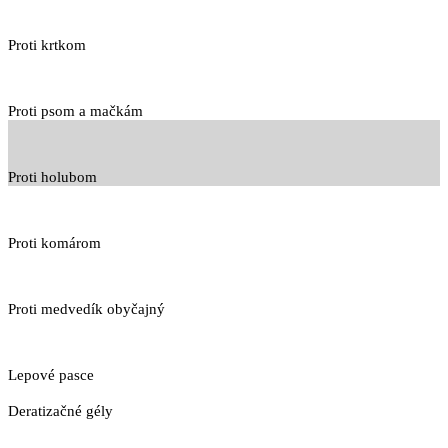
Proti krtkom
Proti psom a mačkám
Proti holubom
Proti komárom
Proti medvedík obyčajný
Lepové pasce
Deratizačné gély