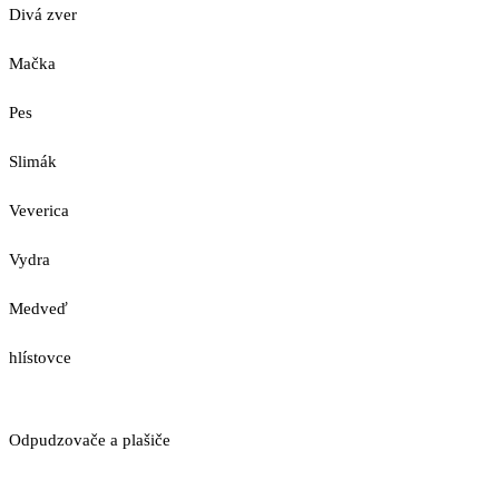
Divá zver
Mačka
Pes
Slimák
Veverica
Vydra
Medveď
hlístovce
Odpudzovače a plašiče