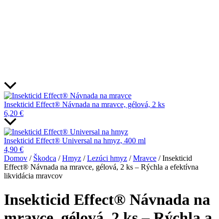
Insekticid Effect® Návnada na mravce, gélová, 2 ks
6,20
€
Insekticid Effect® Universal na hmyz, 400 ml
4,90
€
Domov
/
Škodca
/
Hmyz
/
Lezúci hmyz
/
Mravce
/ Insekticid
Effect® Návnada na mravce, gélová, 2 ks – Rýchla a efektívna
likvidácia mravcov
Insekticid Effect® Návnada na
mravce, gélová, 2 ks – Rýchla a