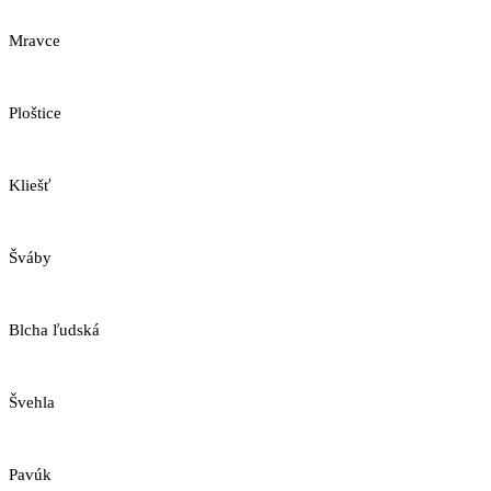
Mravce
Ploštice
Kliešť
Šváby
Blcha ľudská
Švehla
Pavúk