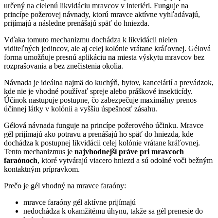
určený na cielenú likvidáciu mravcov v interiéri. Funguje na
princípe požerovej návnady, ktorú mravce aktívne vyhľadávajú,
prijímajú a následne prenášajú späť do hniezda.
Vďaka tomuto mechanizmu dochádza k likvidácii nielen
viditeľných jedincov, ale aj celej kolónie vrátane kráľovnej. Gélová
forma umožňuje presnú aplikáciu na miesta výskytu mravcov bez
rozprašovania a bez znečistenia okolia.
Návnada je ideálna najmä do kuchýň, bytov, kancelárií a prevádzok,
kde nie je vhodné používať spreje alebo práškové insekticídy.
Účinok nastupuje postupne, čo zabezpečuje maximálny prenos
účinnej látky v kolónii a vyššiu úspešnosť zásahu.
Gélová návnada funguje na princípe požerového účinku. Mravce
gél prijímajú ako potravu a prenášajú ho späť do hniezda, kde
dochádza k postupnej likvidácii celej kolónie vrátane kráľovnej.
Tento mechanizmus je
najvhodnejší práve pri mravcoch
faraónoch
, ktoré vytvárajú viacero hniezd a sú odolné voči bežným
kontaktným prípravkom.
Prečo je gél vhodný na mravce faraóny:
mravce faraóny gél aktívne prijímajú
nedochádza k okamžitému úhynu, takže sa gél prenesie do