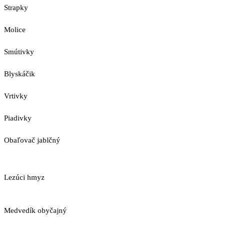
Strapky
Molice
Smútivky
Blyskáčik
Vrtivky
Piadivky
Obaľovač jablčný
Lezúci hmyz
Medvedík obyčajný