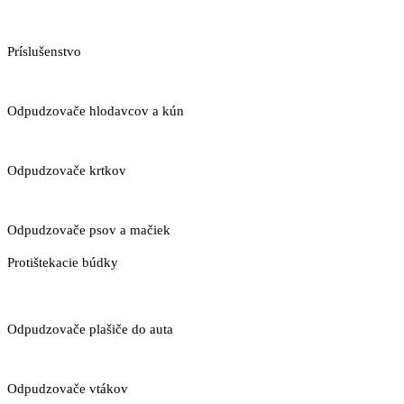
Príslušenstvo
Odpudzovače hlodavcov a kún
Odpudzovače krtkov
Odpudzovače psov a mačiek
Protištekacie búdky
Odpudzovače plašiče do auta
Odpudzovače vtákov