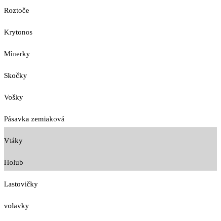
Roztoče
Krytonos
Mínerky
Skočky
Vošky
Pásavka zemiaková
Vtáky
Holub
Lastovičky
volavky