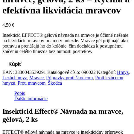
efektívna likvidácia mravcov
4,50
€
Insekticíd EFFECT® gélová návnada na mravce je účinné riešenie
na likvidáciu mravcov priamo v hniezde. Mravce gél prijímajú ako
potravu a prenášajú ho do kolónie, čím dochádza k postupnému
zničeniu celého hniezda bez nutnosti postrekov.
Kúpiť
EAN:
3830043539291
Katalógové číslo:
090022
Kategórií:
Hmyz
,
Lezúci hmyz
,
Mravce
,
Prípravky proti škodcom
,
Proti lezúcemu
hmyzu
,
Proti mravcom
,
Škodca
Popis
Ďalšie informácie
Insekticid Effect® Návnada na mravce,
gélová, 2 ks
EFFECT® gélová návnada na mravce je insekticídny prípravok