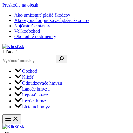
Preskočiť na obsah
Ako umiestniť plašič škodcov
Ako vybrať odpudzovač plašič škodcov
Najčastejšie otázky
Veľkoobchod
Obchodné podmienky
Hľadať
Obchod
Kliešť
Odpudzovače hmyzu
Lapače hmyzu
Lepové pasce
Lezúci hmyz
Lietajúci hmyz