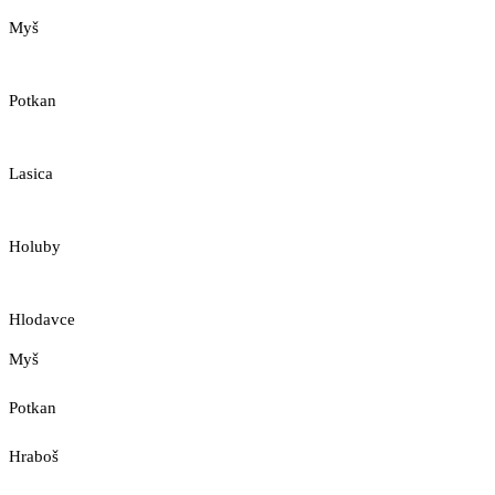
Myš
Potkan
Lasica
Holuby
Hlodavce
Myš
Potkan
Hraboš