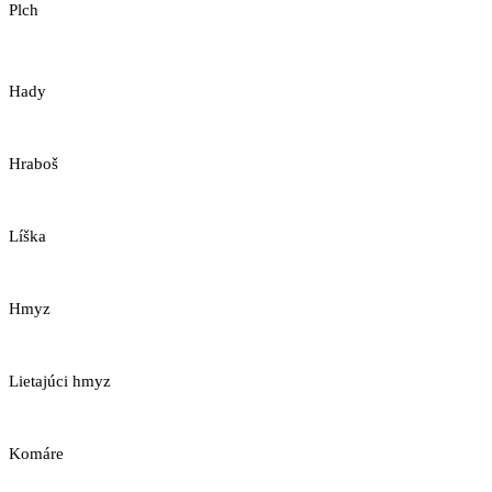
Plch
Hady
Hraboš
Líška
Hmyz
Lietajúci hmyz
Komáre