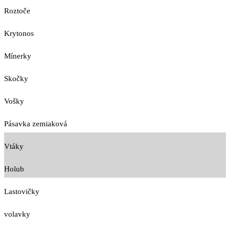
Roztoče
Krytonos
Mínerky
Skočky
Vošky
Pásavka zemiaková
Vtáky
Holub
Lastovičky
volavky