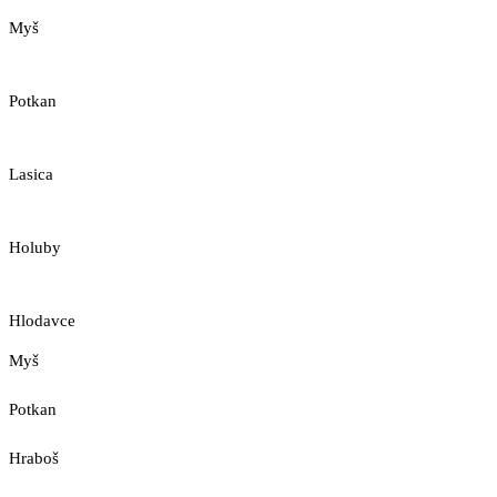
Myš
Potkan
Lasica
Holuby
Hlodavce
Myš
Potkan
Hraboš