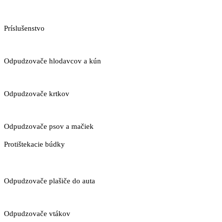
Príslušenstvo
Odpudzovače hlodavcov a kún
Odpudzovače krtkov
Odpudzovače psov a mačiek
Protištekacie búdky
Odpudzovače plašiče do auta
Odpudzovače vtákov