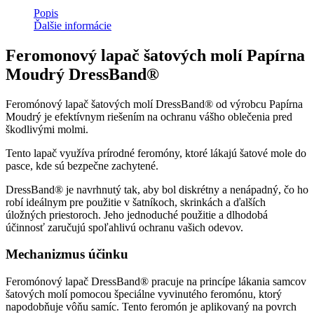
Popis
Ďalšie informácie
Feromonový lapač šatových molí Papírna
Moudrý DressBand®
Feromónový lapač šatových molí DressBand® od výrobcu Papírna
Moudrý je efektívnym riešením na ochranu vášho oblečenia pred
škodlivými molmi.
Tento lapač využíva prírodné feromóny, ktoré lákajú šatové mole do
pasce, kde sú bezpečne zachytené.
DressBand® je navrhnutý tak, aby bol diskrétny a nenápadný, čo ho
robí ideálnym pre použitie v šatníkoch, skrinkách a ďalších
úložných priestoroch. Jeho jednoduché použitie a dlhodobá
účinnosť zaručujú spoľahlivú ochranu vašich odevov.
Mechanizmus účinku
Feromónový lapač DressBand® pracuje na princípe lákania samcov
šatových molí pomocou špeciálne vyvinutého feromónu, ktorý
napodobňuje vôňu samíc. Tento feromón je aplikovaný na povrch