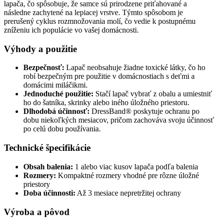
lapača, čo spôsobuje, že samce sú prirodzene priťahované a
následne zachytené na lepiacej vrstve. Týmto spôsobom je
prerušený cyklus rozmnožovania molí, čo vedie k postupnému
zníženiu ich populácie vo vašej domácnosti.
Výhody a použitie
Bezpečnosť:
Lapač neobsahuje žiadne toxické látky, čo ho
robí bezpečným pre použitie v domácnostiach s deťmi a
domácimi miláčikmi.
Jednoduché použitie:
Stačí lapač vybrať z obalu a umiestniť
ho do šatníka, skrinky alebo iného úložného priestoru.
Dlhodobá účinnosť:
DressBand® poskytuje ochranu po
dobu niekoľkých mesiacov, pričom zachováva svoju účinnosť
po celú dobu používania.
Technické špecifikácie
Obsah balenia:
1 alebo viac kusov lapača podľa balenia
Rozmery:
Kompaktné rozmery vhodné pre rôzne úložné
priestory
Doba účinnosti:
Až 3 mesiace nepretržitej ochrany
Výroba a pôvod