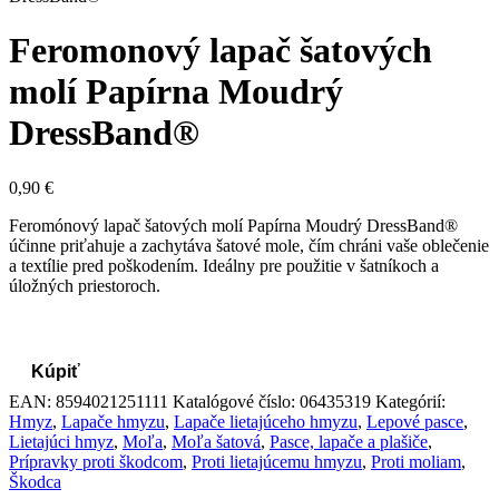
Feromonový lapač šatových
molí Papírna Moudrý
DressBand®
0,90
€
Feromónový lapač šatových molí Papírna Moudrý DressBand®
účinne priťahuje a zachytáva šatové mole, čím chráni vaše oblečenie
a textílie pred poškodením. Ideálny pre použitie v šatníkoch a
úložných priestoroch.
Kúpiť
EAN:
8594021251111
Katalógové číslo:
06435319
Kategórií:
Hmyz
,
Lapače hmyzu
,
Lapače lietajúceho hmyzu
,
Lepové pasce
,
Lietajúci hmyz
,
Moľa
,
Moľa šatová
,
Pasce, lapače a plašiče
,
Prípravky proti škodcom
,
Proti lietajúcemu hmyzu
,
Proti moliam
,
Škodca