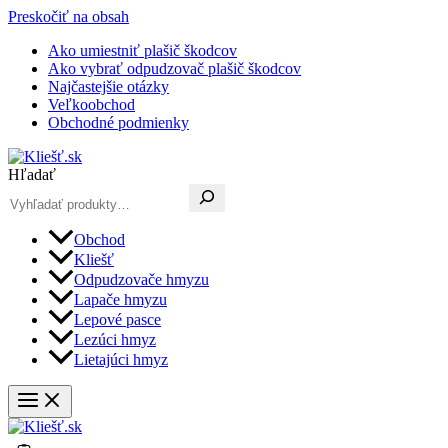
Preskočiť na obsah
Ako umiestniť plašič škodcov
Ako vybrať odpudzovač plašič škodcov
Najčastejšie otázky
Veľkoobchod
Obchodné podmienky
Hľadať
Obchod
Kliešť
Odpudzovače hmyzu
Lapače hmyzu
Lepové pasce
Lezúci hmyz
Lietajúci hmyz