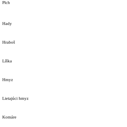
Plch
Hady
Hraboš
Líška
Hmyz
Lietajúci hmyz
Komáre