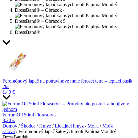
Feromónový lapač na potravinové mole feroset tetra – lepiaci pásik
2ks
1,40
€
FerrumOil 50ml Floraservis
3,20
€
Domov
/
Škodca
/
Hmyz
/
Lietajúci hmyz
/
Moľa
/
Moľa
šatová
/ Feromonový lapač šatových molí Papírna Moudrý
DressBand®