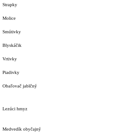
Strapky
Molice
Smútivky
Blyskáčik
Vrtivky
Piadivky
Obaľovač jablčný
Lezúci hmyz
Medvedík obyčajný