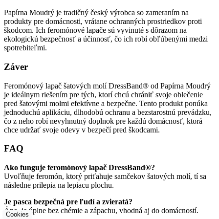
Papírna Moudrý je tradičný český výrobca so zameraním na
produkty pre domácnosti, vrátane ochranných prostriedkov proti
škodcom. Ich feromónové lapače sú vyvinuté s dôrazom na
ekologickú bezpečnosť a účinnosť, čo ich robí obľúbenými medzi
spotrebiteľmi.
Záver
Feromónový lapač šatových molí DressBand® od Papírna Moudrý
je ideálnym riešením pre tých, ktorí chcú chrániť svoje oblečenie
pred šatovými molmi efektívne a bezpečne. Tento produkt ponúka
jednoduchú aplikáciu, dlhodobú ochranu a bezstarostnú prevádzku,
čo z neho robí nevyhnutný doplnok pre každú domácnosť, ktorá
chce udržať svoje odevy v bezpečí pred škodcami.
FAQ
Ako funguje feromónový lapač DressBand®?
Uvoľňuje feromón, ktorý priťahuje samčekov šatových molí, tí sa
následne prilepia na lepiacu plochu.
Je pasca bezpečná pre ľudí a zvieratá?
Áno, je úplne bez chémie a zápachu, vhodná aj do domácností.
Cookies