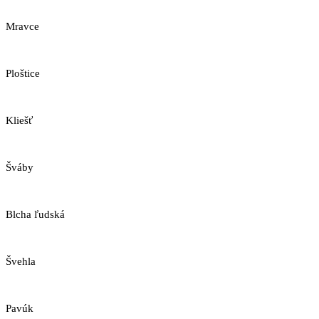
Mravce
Ploštice
Kliešť
Šváby
Blcha ľudská
Švehla
Pavúk