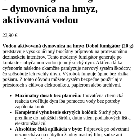
– dymovnica na hmyz,
aktivovaná vodou
23,90
€
Vodou aktivovaná dymovnica na hmyz Dobol fumigátor (20 g)
predstavuje vysoko účinný biocídny prípravok na profesionálnu
dezinsekciu interiérov. Tento moderný fumigátor generuje po
kontakte s obyčajnou vodou jemný suchý dym. Aktívna látka
cyfenotrín následne okamžite paralyzuje nervový systém škodcov,
čo spôsobuje ich rýchly úhyn. Výrobok funguje úplne bez rizika
požiaru. Z tohto dôvodu môžete systém bezpečne použiť aj v
priestoroch s citlivou elektronikou, papierom alebo archívmi.
Maximálny dosah bez plameňa:
Inovatívna chemická
reakcia uvoľňuje dym iba pomocou vody bez potreby
zapálenia knotu.
Kompletné vyhubenie skrytých kolónií:
Suchý plyn
prenikne do najužších štrbín, dutín stien, podlahových líšt a
elektroinštalácií.
Absolútne čistá aplikácia v byte:
Prípravok po odvetraní
nezanecháva na nábytku žiadny mastný film, sadze ani