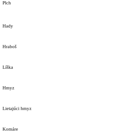
Plch
Hady
Hraboš
Líška
Hmyz
Lietajúci hmyz
Komáre