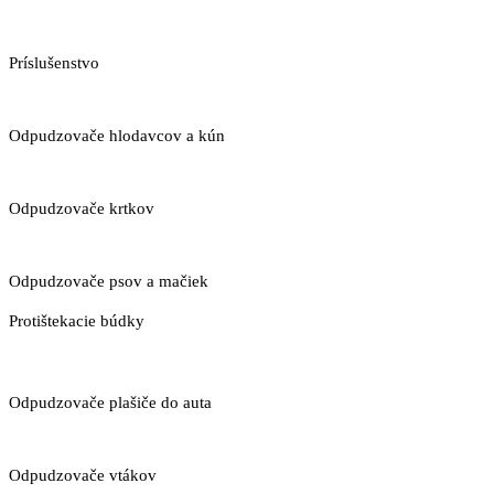
Príslušenstvo
Odpudzovače hlodavcov a kún
Odpudzovače krtkov
Odpudzovače psov a mačiek
Protištekacie búdky
Odpudzovače plašiče do auta
Odpudzovače vtákov