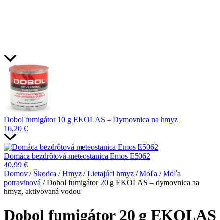
Dobol fumigátor 10 g EKOLAS – Dymovnica na hmyz
16,20
€
Domáca bezdrôtová meteostanica Emos E5062
40,99
€
Domov
/
Škodca
/
Hmyz
/
Lietajúci hmyz
/
Moľa
/
Moľa
potravinová
/ Dobol fumigátor 20 g EKOLAS – dymovnica na
hmyz, aktivovaná vodou
Dobol fumigátor 20 g EKOLAS