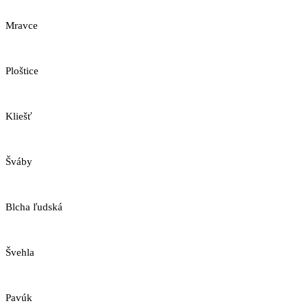
Mravce
Ploštice
Kliešť
Šváby
Blcha ľudská
Švehla
Pavúk