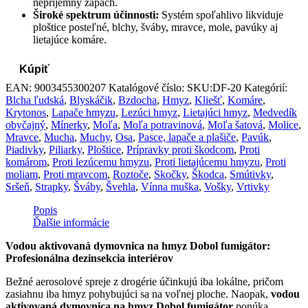
nepríjemný zápach.
Široké spektrum účinnosti:
Systém spoľahlivo likviduje
ploštice posteľné, blchy, šváby, mravce, mole, pavúky aj
lietajúce komáre.
Kúpiť
EAN:
9003455300207
Katalógové číslo:
SKU:DF-20
Kategórií:
Blcha ľudská
,
Blyskáčik
,
Bzdocha
,
Hmyz
,
Kliešť
,
Komáre
,
Krytonos
,
Lapače hmyzu
,
Lezúci hmyz
,
Lietajúci hmyz
,
Medvedík
obyčajný
,
Mínerky
,
Moľa
,
Moľa potravinová
,
Moľa šatová
,
Molice
,
Mravce
,
Mucha
,
Muchy
,
Osa
,
Pasce, lapače a plašiče
,
Pavúk
,
Piadivky
,
Piliarky
,
Ploštice
,
Prípravky proti škodcom
,
Proti
komárom
,
Proti lezúcemu hmyzu
,
Proti lietajúcemu hmyzu
,
Proti
moliam
,
Proti mravcom
,
Roztoče
,
Skočky
,
Škodca
,
Smútivky
,
Sršeň
,
Strapky
,
Šváby
,
Švehla
,
Vínna muška
,
Vošky
,
Vrtivky
Popis
Ďalšie informácie
Vodou aktivovaná dymovnica na hmyz Dobol fumigátor:
Profesionálna dezinsekcia interiérov
Bežné aerosolové spreje z drogérie účinkujú iba lokálne, pričom
zasiahnu iba hmyz pohybujúci sa na voľnej ploche. Naopak,
vodou
aktivovaná dymovnica na hmyz Dobol fumigátor
ponúka