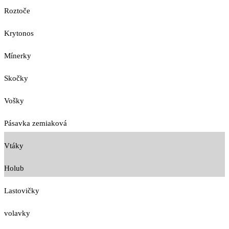
Roztoče
Krytonos
Mínerky
Skočky
Vošky
Pásavka zemiaková
Vtáky
Holub
Lastovičky
volavky