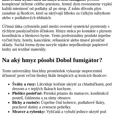
komplexné riešenie celého priestoru. Jemný dym rovnomerne vyplní
každú miestnosť od podlahy až po strop. Z tohto dôvodu plyn
zasiahne aj škodcov, ktorí sa ukrývajú hlboko za ťažkým nábytkom
alebo v podlahových trhlinách.
Účinná látka cyfenotrín patrí medzi overené syntetické pyretroidy s
rýchlym paralyzačným účinkom. Hmyz stráca po kontakte s plynom
koordináciu a bleskovo hynie. Tento profesionálny produkt úspešne
vyčistí byty, hotely, kancelárie, reštaurácie alebo tmavé pivničné
sklady. Suchá forma dymu navyše nijako nepoškodzuje papierové
knihy ani textilné materiály.
Na aký hmyz pôsobí Dobol fumigátor?
Tento univerzálny biocídny prostriedok vykazuje stopercentnú
účinnosť proti veľmi širokej škále lietajúcich aj lezúcich škodcov:
Šváby a rusy:
Likviduje kolónie ukryté za chladničkami, pod
drezom a v teplých škárach kuchyne.
Ploštice posteľné:
Preniká priamo do matracov, konštrukcií
postelí, čalúnenia a za rámy obrazov.
Blchy a roztoče:
Úspešne čistí koberce, podlahové škáry,
prachové dutiny a zvieracie peliešky.
Mravce a rybenky:
Vyhľadá a vyhubí jedince ukryté pod