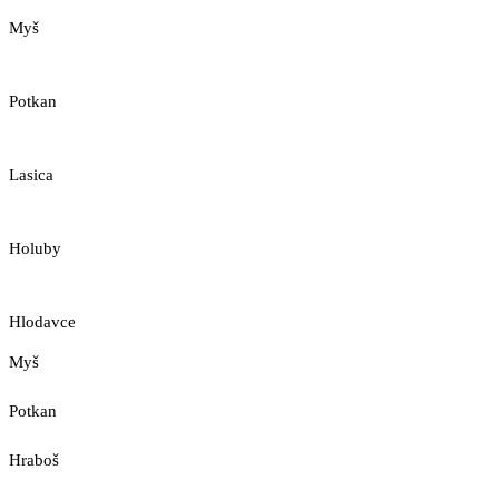
Myš
Potkan
Lasica
Holuby
Hlodavce
Myš
Potkan
Hraboš