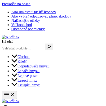
Preskočiť na obsah
Ako umiestniť plašič škodcov
Ako vybrať odpudzovač plašič škodcov
Najčastejšie otázky
Veľkoobchod
Obchodné podmienky
Hľadať
Obchod
Kliešť
Odpudzovače hmyzu
Lapače hmyzu
Lepové pasce
Lezúci hmyz
Lietajúci hmyz