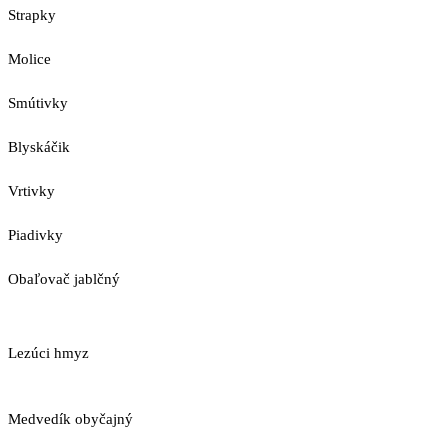
Strapky
Molice
Smútivky
Blyskáčik
Vrtivky
Piadivky
Obaľovač jablčný
Lezúci hmyz
Medvedík obyčajný