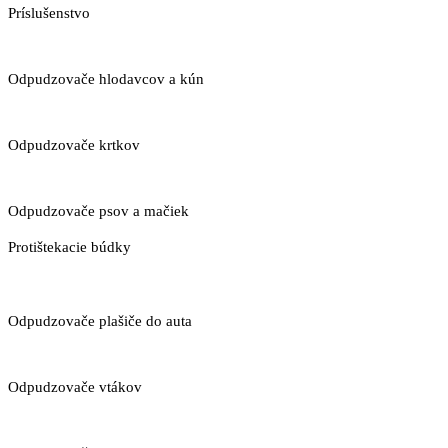
Príslušenstvo
Odpudzovače hlodavcov a kún
Odpudzovače krtkov
Odpudzovače psov a mačiek
Protištekacie búdky
Odpudzovače plašiče do auta
Odpudzovače vtákov