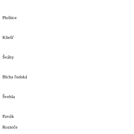
Ploštice
Kliešť
Šváby
Blcha ľudská
Švehla
Pavúk
Roztoče