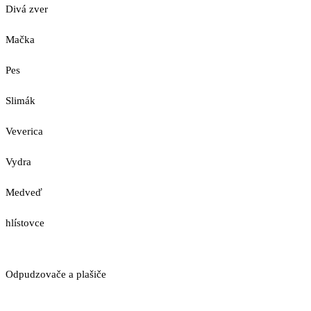
Divá zver
Mačka
Pes
Slimák
Veverica
Vydra
Medveď
hlístovce
Odpudzovače a plašiče