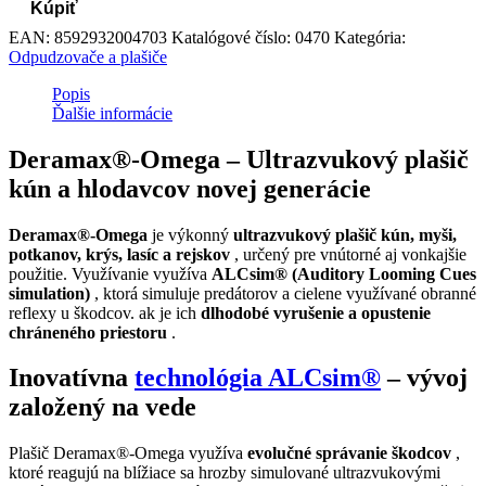
Kúpiť
EAN:
8592932004703
Katalógové číslo:
0470
Kategória:
Odpudzovače a plašiče
Popis
Ďalšie informácie
Deramax®-Omega – Ultrazvukový plašič
kún a hlodavcov novej generácie
Deramax®-Omega
je výkonný
ultrazvukový plašič kún, myši,
potkanov, krýs, lasíc a rejskov
, určený pre vnútorné aj vonkajšie
použitie. Využívanie využíva
ALCsim® (Auditory Looming Cues
simulation)
, ktorá simuluje predátorov a cielene využívané obranné
reflexy u škodcov. ak je ich
dlhodobé vyrušenie a opustenie
chráneného priestoru
.
Inovatívna
technológia ALCsim®
– vývoj
založený na vede
Plašič Deramax®-Omega využíva
evolučné správanie škodcov
,
ktoré reagujú na blížiace sa hrozby simulované ultrazvukovými