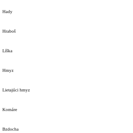
Hady
Hraboš
Líška
Hmyz
Lietajúci hmyz
Komáre
Bzdocha