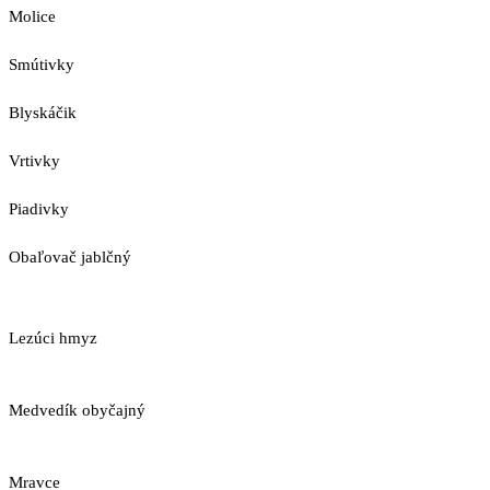
Molice
Smútivky
Blyskáčik
Vrtivky
Piadivky
Obaľovač jablčný
Lezúci hmyz
Medvedík obyčajný
Mravce