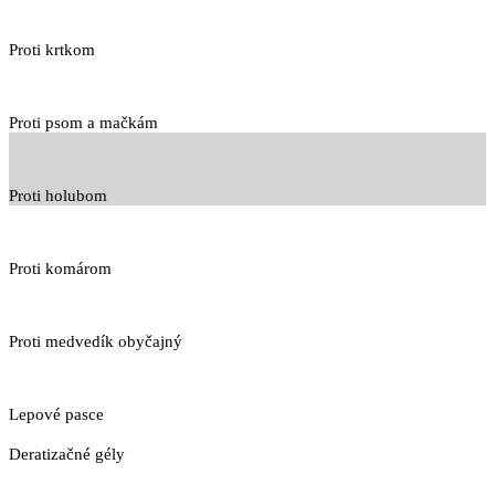
Proti krtkom
Proti psom a mačkám
Proti holubom
Proti komárom
Proti medvedík obyčajný
Lepové pasce
Deratizačné gély