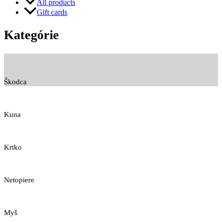
All products
Gift cards
Kategórie
Škodca
Kuna
Krtko
Netopiere
Myš