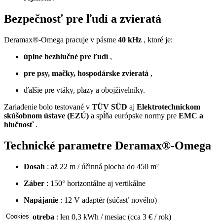
Bezpečnosť pre ľudí a zvieratá
Deramax®-Omega pracuje v pásme
40 kHz
, ktoré je:
úplne bezhlučné pre ľudí
,
pre psy, mačky, hospodárske zvieratá
,
ďalšie pre vtáky, plazy a obojživelníky.
Zariadenie bolo testované v
TÜV SÜD
aj
Elektrotechnickom
skúšobnom ústave (EZÚ)
a spĺňa európske normy pre
EMC a
hlučnosť
.
Technické parametre Deramax®-Omega
Dosah
: až 22 m / účinná plocha do 450 m²
Záber
: 150° horizontálne aj vertikálne
Napájanie
: 12 V adaptér (súčasť nového)
Spotreba
: len 0,3 kWh / mesiac (cca 3 € / rok)
Cookies