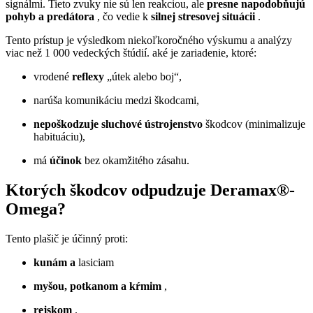
signálmi. Tieto zvuky nie sú len reakciou, ale
presne napodobňujú
pohyb a predátora
, čo vedie k
silnej stresovej situácii
.
Tento prístup je výsledkom niekoľkoročného výskumu a analýzy
viac než 1 000 vedeckých štúdií. aké je zariadenie, ktoré:
vrodené
reflexy
„útek alebo boj“,
narúša komunikáciu medzi škodcami,
nepoškodzuje sluchové ústrojenstvo
škodcov (minimalizuje
habituáciu),
má
účinok
bez okamžitého zásahu.
Ktorých škodcov odpudzuje Deramax®-
Omega?
Tento plašič je účinný proti:
kunám a
lasiciam
myšou, potkanom a kŕmim
,
rejskom
.