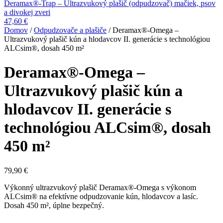
Deramax®-Trap – Ultrazvukový plašič (odpudzovač) mačiek, psov
a divokej zveri
47,60
€
Domov
/
Odpudzovače a plašiče
/ Deramax®-Omega –
Ultrazvukový plašič kún a hlodavcov II. generácie s technológiou
ALCsim®, dosah 450 m²
Deramax®-Omega –
Ultrazvukový plašič kún a
hlodavcov II. generácie s
technológiou ALCsim®, dosah
450 m²
79,90
€
Výkonný ultrazvukový plašič Deramax®-Omega s výkonom
ALCsim® na efektívne odpudzovanie kún, hlodavcov a lasíc.
Dosah 450 m², úplne bezpečný.