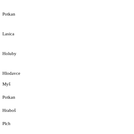
Potkan
Lasica
Holuby
Hlodavce
Myš
Potkan
Hraboš
Plch