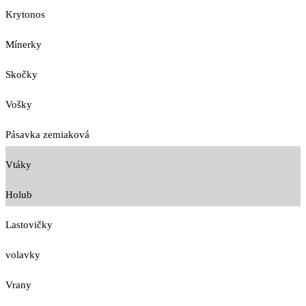
Krytonos
Mínerky
Skočky
Vošky
Pásavka zemiaková
Vtáky
Holub
Lastovičky
volavky
Vrany