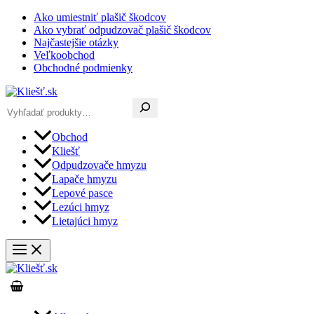
Preskočiť
Ako umiestniť plašič škodcov
na
Ako vybrať odpudzovač plašič škodcov
obsah
Najčastejšie otázky
Veľkoobchod
Obchodné podmienky
Hľadať
Obchod
Kliešť
Odpudzovače hmyzu
Lapače hmyzu
Lepové pasce
Lezúci hmyz
Lietajúci hmyz