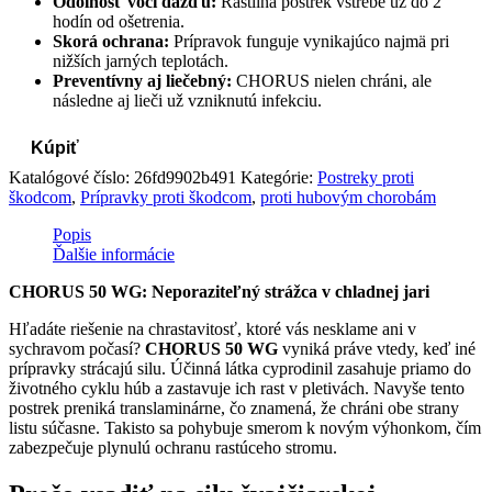
Odolnosť voči dažďu:
Rastlina postrek vstrebe už do 2
hodín od ošetrenia.
Skorá ochrana:
Prípravok funguje vynikajúco najmä pri
nižších jarných teplotách.
Preventívny aj liečebný:
CHORUS nielen chráni, ale
následne aj lieči už vzniknutú infekciu.
Kúpiť
Katalógové číslo:
26fd9902b491
Kategórie:
Postreky proti
škodcom
,
Prípravky proti škodcom
,
proti hubovým chorobám
Popis
Ďalšie informácie
CHORUS 50 WG: Neporaziteľný strážca v chladnej jari
Hľadáte riešenie na chrastavitosť, ktoré vás nesklame ani v
sychravom počasí?
CHORUS 50 WG
vyniká práve vtedy, keď iné
prípravky strácajú silu. Účinná látka cyprodinil zasahuje priamo do
životného cyklu húb a zastavuje ich rast v pletivách. Navyše tento
postrek preniká translaminárne, čo znamená, že chráni obe strany
listu súčasne. Takisto sa pohybuje smerom k novým výhonkom, čím
zabezpečuje plynulú ochranu rastúceho stromu.