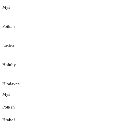
Myš
Potkan
Lasica
Holuby
Hlodavce
Myš
Potkan
Hraboš