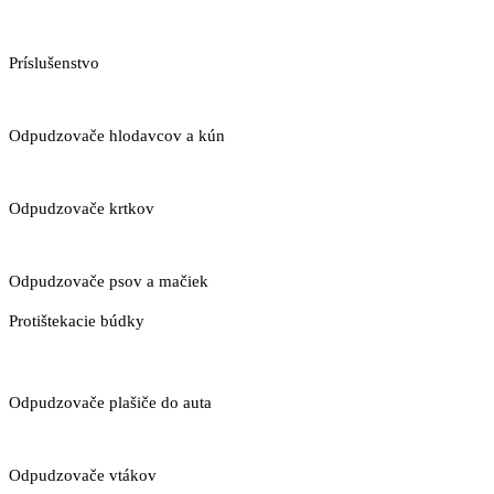
Príslušenstvo
Odpudzovače hlodavcov a kún
Odpudzovače krtkov
Odpudzovače psov a mačiek
Protištekacie búdky
Odpudzovače plašiče do auta
Odpudzovače vtákov