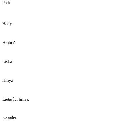
Plch
Hady
Hraboš
Líška
Hmyz
Lietajúci hmyz
Komáre