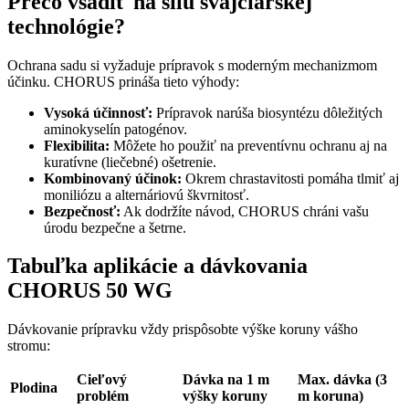
Prečo vsadiť na silu švajčiarskej
technológie?
Ochrana sadu si vyžaduje prípravok s moderným mechanizmom
účinku. CHORUS prináša tieto výhody:
Vysoká účinnosť:
Prípravok narúša biosyntézu dôležitých
aminokyselín patogénov.
Flexibilita:
Môžete ho použiť na preventívnu ochranu aj na
kuratívne (liečebné) ošetrenie.
Kombinovaný účinok:
Okrem chrastavitosti pomáha tlmiť aj
moniliózu a alternáriovú škvrnitosť.
Bezpečnosť:
Ak dodržíte návod, CHORUS chráni vašu
úrodu bezpečne a šetrne.
Tabuľka aplikácie a dávkovania
CHORUS 50 WG
Dávkovanie prípravku vždy prispôsobte výške koruny vášho
stromu:
Cieľový
Dávka na 1 m
Max. dávka (3
Plodina
problém
výšky koruny
m koruna)