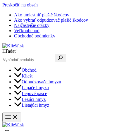
Preskočiť na obsah
Ako umiestniť plašič škodcov
Ako vybrať odpudzovač plašič škodcov
Najčastejšie otázky
Veľkoobchod
Obchodné podmienky
Hľadať
Obchod
Kliešť
Odpudzovače hmyzu
Lapače hmyzu
Lepové pasce
Lezúci hmyz
Lietajúci hmyz