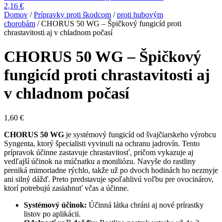
2,16
€
Domov
/
Prípravky proti škodcom
/
proti hubovým
chorobám
/ CHORUS 50 WG – Špičkový fungicíd proti
chrastavitosti aj v chladnom počasí
CHORUS 50 WG – Špičkový
fungicíd proti chrastavitosti aj
v chladnom počasí
1,60
€
CHORUS 50 WG
je systémový fungicíd od švajčiarskeho výrobcu
Syngenta, ktorý špecialisti vyvinuli na ochranu jadrovín. Tento
prípravok účinne zastavuje chrastavitosť, pričom vykazuje aj
vedľajší účinok na múčnatku a moniliózu. Navyše do rastliny
preniká mimoriadne rýchlo, takže už po dvoch hodinách ho nezmyje
ani silný dážď. Preto predstavuje spoľahlivú voľbu pre ovocinárov,
ktorí potrebujú zasiahnuť včas a účinne.
Systémový účinok:
Účinná látka chráni aj nové prírastky
listov po aplikácii.