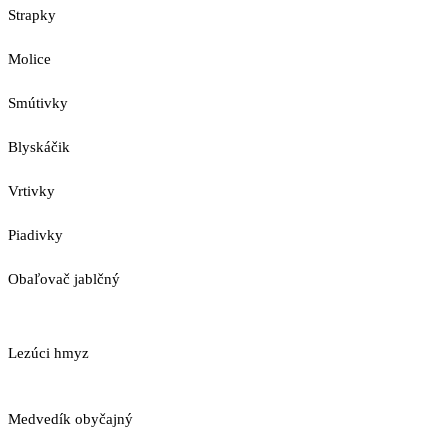
Strapky
Molice
Smútivky
Blyskáčik
Vrtivky
Piadivky
Obaľovač jablčný
Lezúci hmyz
Medvedík obyčajný