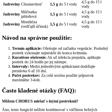
4,5 g do 15 l
Jadroviny
Chrastavitosť
1,5 g
do 5 l vody
vody
Múčnatka
4,5 g do 15 l
Jadroviny
1,5 g
do 5 l vody
jabloňová
vody
Monilióza
4,5 g do 15 l
Jadroviny
1,5 g
do 5 l vody
(vedľajší účinok)
vody
Návod na správne použitie:
Termín aplikácie:
Ošetrujte od začiatku vegetácie. Posledný
postrek vykonajte najneskôr do konca kvitnutia.
Kuratívne ošetrenie:
Ak už infekcia prepukla, aplikujte
postrek do 24 hodín po jej nástupe.
Intervaly:
Medzi jednotlivými aplikáciami dodržujte
prestávku 6 až 10 dní.
Počet postrekov:
Za celú sezónu použite prípravok
maximálne 3-krát.
Často kladené otázky (FAQ):
Môžem CHORUS miešať s inými postrekmi?
Áno, tento fungicíd môžete kombinovať s väčšinou bežných