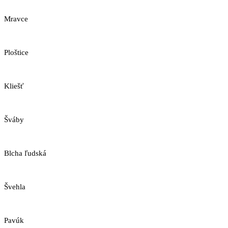
Mravce
Ploštice
Kliešť
Šváby
Blcha ľudská
Švehla
Pavúk