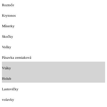
Roztoče
Krytonos
Mínerky
Skočky
Vošky
Pásavka zemiaková
Vtáky
Holub
Lastovičky
volavky