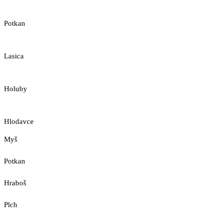
Potkan
Lasica
Holuby
Hlodavce
Myš
Potkan
Hraboš
Plch