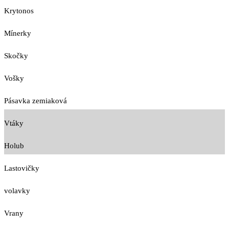
Krytonos
Mínerky
Skočky
Vošky
Pásavka zemiaková
Vtáky
Holub
Lastovičky
volavky
Vrany