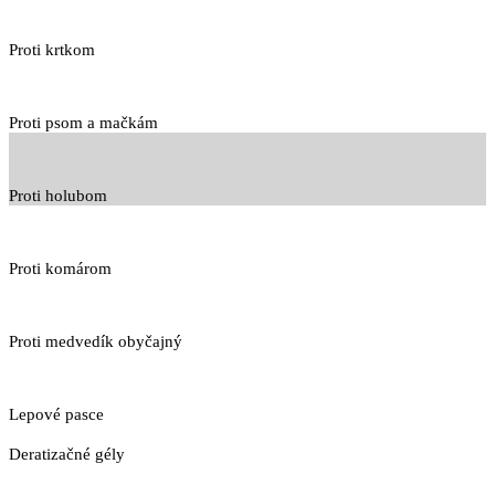
Proti krtkom
Proti psom a mačkám
Proti holubom
Proti komárom
Proti medvedík obyčajný
Lepové pasce
Deratizačné gély