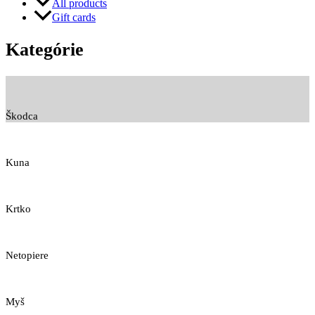
All products
Gift cards
Kategórie
Škodca
Kuna
Krtko
Netopiere
Myš