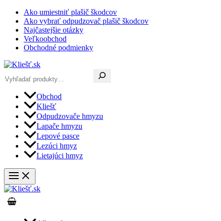
Preskočiť
Ako umiestniť plašič škodcov
na
Ako vybrať odpudzovač plašič škodcov
obsah
Najčastejšie otázky
Veľkoobchod
Obchodné podmienky
Hľadať
Obchod
Kliešť
Odpudzovače hmyzu
Lapače hmyzu
Lepové pasce
Lezúci hmyz
Lietajúci hmyz