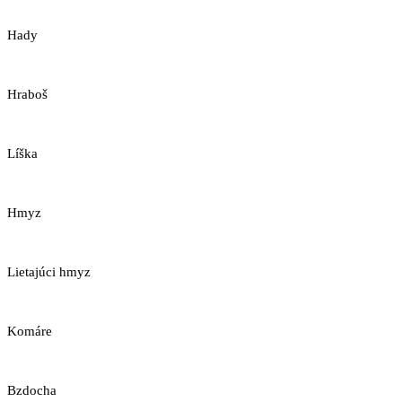
Hady
Hraboš
Líška
Hmyz
Lietajúci hmyz
Komáre
Bzdocha