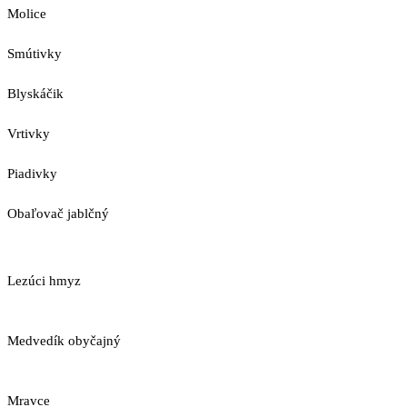
Molice
Smútivky
Blyskáčik
Vrtivky
Piadivky
Obaľovač jablčný
Lezúci hmyz
Medvedík obyčajný
Mravce