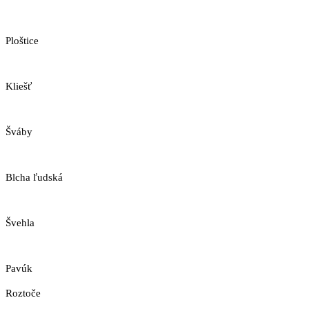
Ploštice
Kliešť
Šváby
Blcha ľudská
Švehla
Pavúk
Roztoče