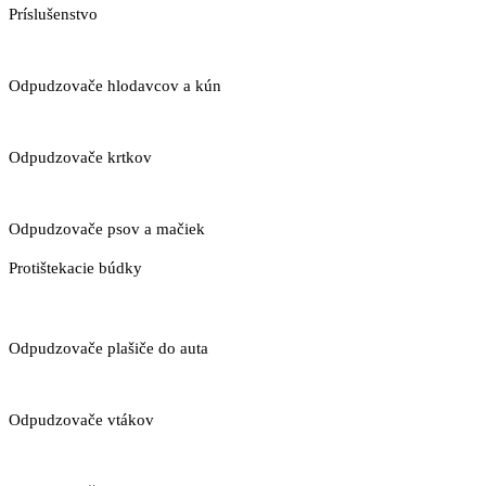
Príslušenstvo
Odpudzovače hlodavcov a kún
Odpudzovače krtkov
Odpudzovače psov a mačiek
Protištekacie búdky
Odpudzovače plašiče do auta
Odpudzovače vtákov