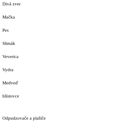
Divá zver
Mačka
Pes
Slimák
Veverica
Vydra
Medveď
hlístovce
Odpudzovače a plašiče