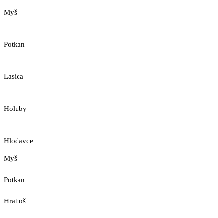
Myš
Potkan
Lasica
Holuby
Hlodavce
Myš
Potkan
Hraboš