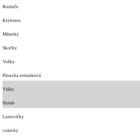
Roztoče
Krytonos
Mínerky
Skočky
Vošky
Pásavka zemiaková
Vtáky
Holub
Lastovičky
volavky