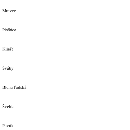
Mravce
Ploštice
Kliešť
Šváby
Blcha ľudská
Švehla
Pavúk