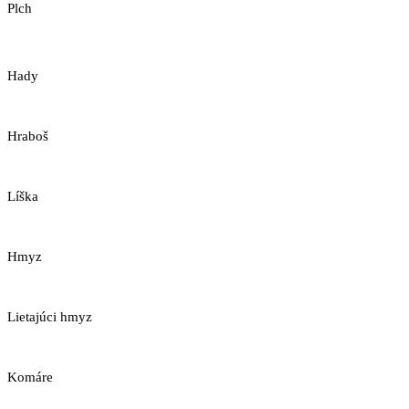
Plch
Hady
Hraboš
Líška
Hmyz
Lietajúci hmyz
Komáre