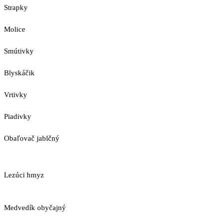
Strapky
Molice
Smútivky
Blyskáčik
Vrtivky
Piadivky
Obaľovač jablčný
Lezúci hmyz
Medvedík obyčajný