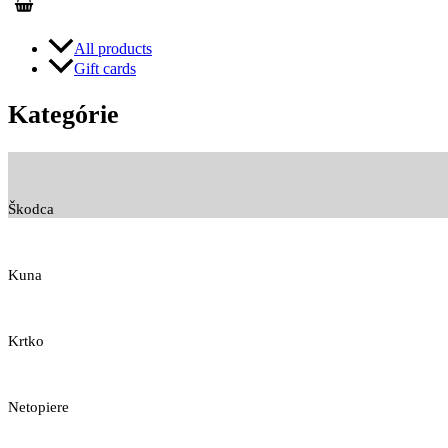
All products
Gift cards
Kategórie
Škodca
Kuna
Krtko
Netopiere