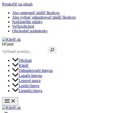
Preskočiť na obsah
Ako umiestniť plašič škodcov
Ako vybrať odpudzovač plašič škodcov
Najčastejšie otázky
Veľkoobchod
Obchodné podmienky
Hľadať
Obchod
Kliešť
Odpudzovače hmyzu
Lapače hmyzu
Lepové pasce
Lezúci hmyz
Lietajúci hmyz