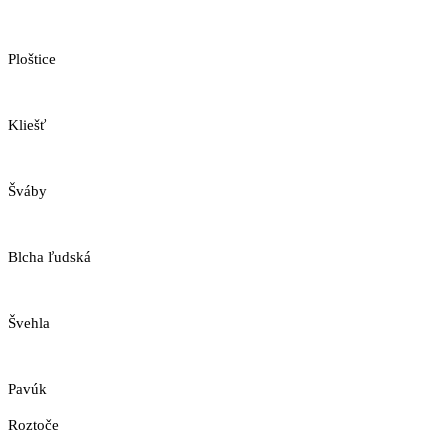
Ploštice
Kliešť
Šváby
Blcha ľudská
Švehla
Pavúk
Roztoče