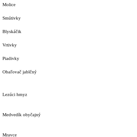
Molice
Smútivky
Blyskáčik
Vrtivky
Piadivky
Obaľovač jablčný
Lezúci hmyz
Medvedík obyčajný
Mravce