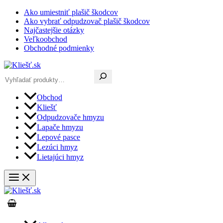
Preskočiť
Ako umiestniť plašič škodcov
na
Ako vybrať odpudzovač plašič škodcov
obsah
Najčastejšie otázky
Veľkoobchod
Obchodné podmienky
Hľadať
Obchod
Kliešť
Odpudzovače hmyzu
Lapače hmyzu
Lepové pasce
Lezúci hmyz
Lietajúci hmyz