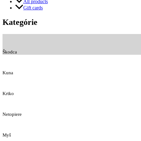
All products
Gift cards
Kategórie
Škodca
Kuna
Krtko
Netopiere
Myš