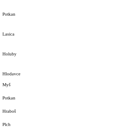
Potkan
Lasica
Holuby
Hlodavce
Myš
Potkan
Hraboš
Plch