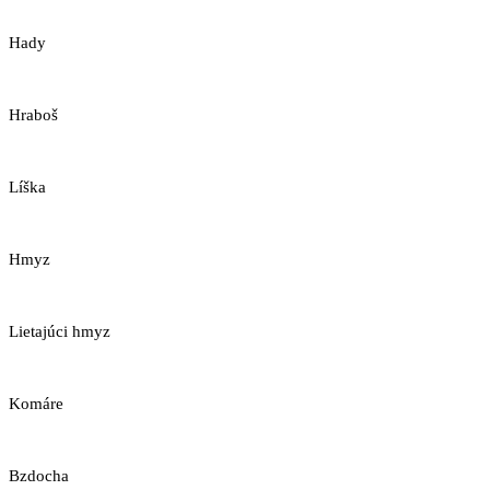
Hady
Hraboš
Líška
Hmyz
Lietajúci hmyz
Komáre
Bzdocha