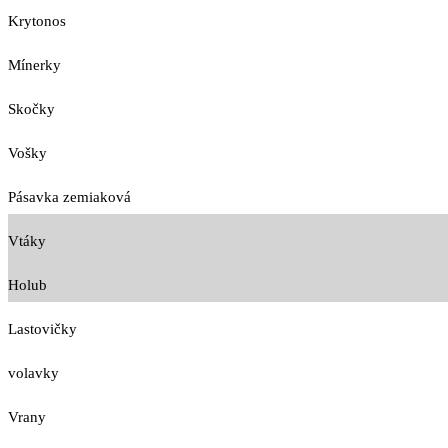
Krytonos
Mínerky
Skočky
Vošky
Pásavka zemiaková
Vtáky
Holub
Lastovičky
volavky
Vrany