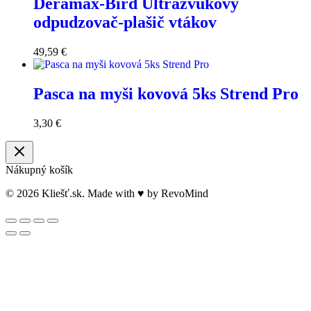
Deramax-Bird Ultrazvukový
odpudzovač-plašič vtákov
49,59
€
Pasca na myši kovová 5ks Strend Pro
3,30
€
Nákupný košík
© 2026 Kliešť.sk. Made with ♥ by RevoMind