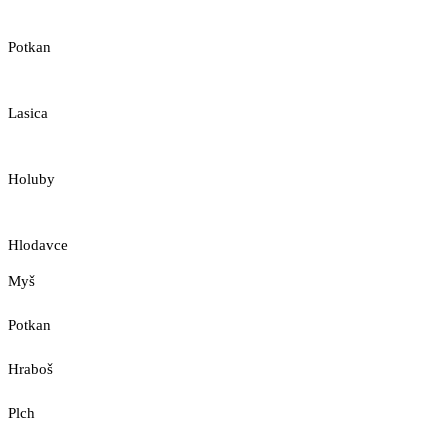
Potkan
Lasica
Holuby
Hlodavce
Myš
Potkan
Hraboš
Plch