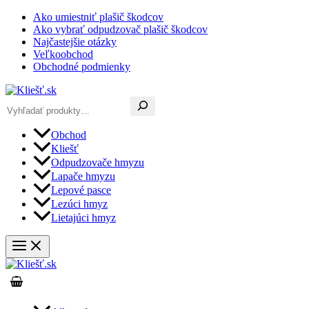
Preskočiť
Ako umiestniť plašič škodcov
na
Ako vybrať odpudzovač plašič škodcov
obsah
Najčastejšie otázky
Veľkoobchod
Obchodné podmienky
Hľadať
Obchod
Kliešť
Odpudzovače hmyzu
Lapače hmyzu
Lepové pasce
Lezúci hmyz
Lietajúci hmyz