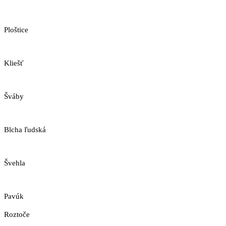
Ploštice
Kliešť
Šváby
Blcha ľudská
Švehla
Pavúk
Roztoče