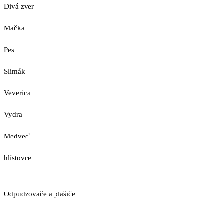
Divá zver
Mačka
Pes
Slimák
Veverica
Vydra
Medveď
hlístovce
Odpudzovače a plašiče