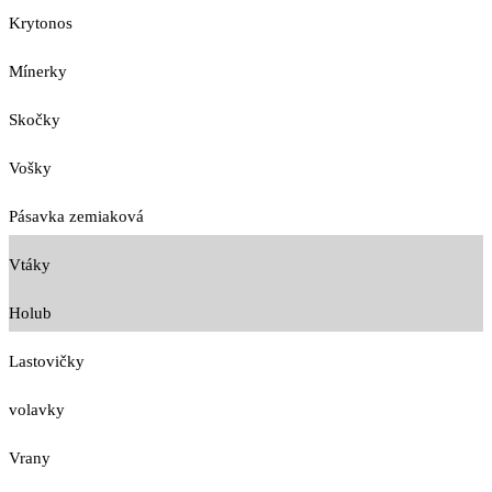
Krytonos
Mínerky
Skočky
Vošky
Pásavka zemiaková
Vtáky
Holub
Lastovičky
volavky
Vrany