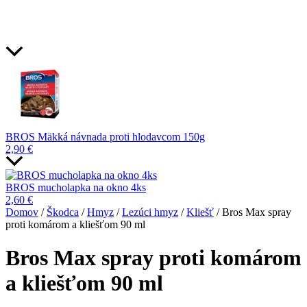
BROS Mäkká návnada proti hlodavcom 150g
2,90
€
BROS mucholapka na okno 4ks
2,60
€
Domov
/
Škodca
/
Hmyz
/
Lezúci hmyz
/
Kliešť
/ Bros Max spray
proti komárom a kliešťom 90 ml
Bros Max spray proti komárom
a kliešťom 90 ml