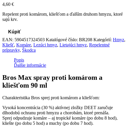
4,60
€
Repelent proti komárom, kliešťom a ďalším druhom hmyzu, ktoré
sajú krv.
Kúpiť
EAN:
5904517324503
Katalógové číslo:
BR208
Kategórií:
Hmyz
,
Kliešť
,
Komáre
,
Lezúci hmyz
,
Lietajúci hmyz
,
Repelentné
prípravky
,
Škodca
Popis
Ďalšie informácie
Bros Max spray proti komárom a
kliešťom 90 ml
Charakteristika Bros sprej proti komárom a kliešťom:
Vysoká koncentrácia (30 %) aktívnej zložky DEET zaručuje
dlhodobú ochranu proti hmyzu a chorobám, ktoré prenáša.
Sprej odpudzuje komáre – aj tropické komáre (po dobu 8 hod),
kliešte (po dobu 5 hod) a muchy (po dobu 7 hod).