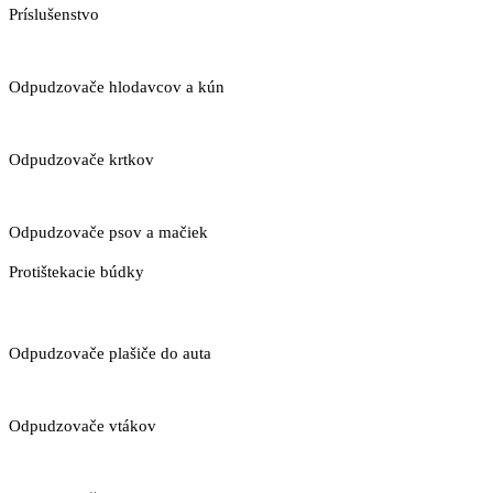
Príslušenstvo
Odpudzovače hlodavcov a kún
Odpudzovače krtkov
Odpudzovače psov a mačiek
Protištekacie búdky
Odpudzovače plašiče do auta
Odpudzovače vtákov