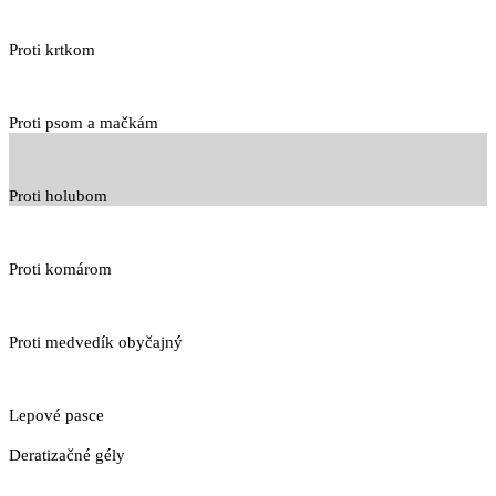
Proti krtkom
Proti psom a mačkám
Proti holubom
Proti komárom
Proti medvedík obyčajný
Lepové pasce
Deratizačné gély