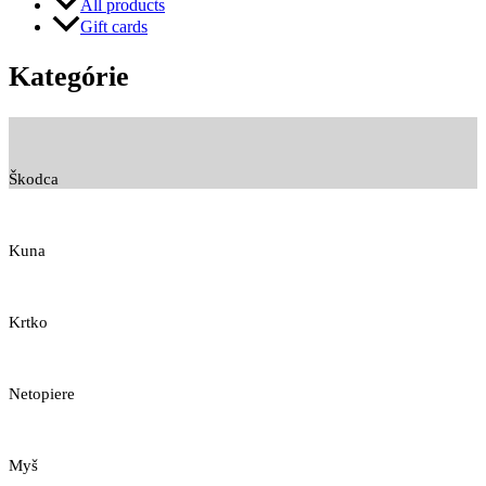
All products
Gift cards
Kategórie
Škodca
Kuna
Krtko
Netopiere
Myš