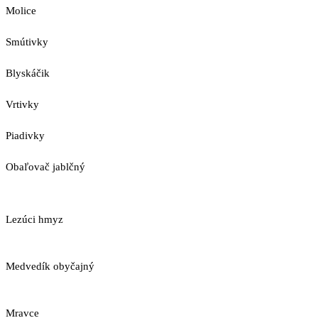
Molice
Smútivky
Blyskáčik
Vrtivky
Piadivky
Obaľovač jablčný
Lezúci hmyz
Medvedík obyčajný
Mravce