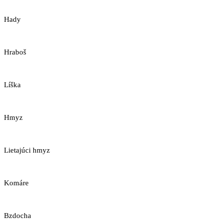
Hady
Hraboš
Líška
Hmyz
Lietajúci hmyz
Komáre
Bzdocha