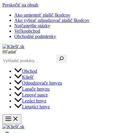
Preskočiť na obsah
Ako umiestniť plašič škodcov
Ako vybrať odpudzovač plašič škodcov
Najčastejšie otázky
Veľkoobchod
Obchodné podmienky
Hľadať
Obchod
Kliešť
Odpudzovače hmyzu
Lapače hmyzu
Lepové pasce
Lezúci hmyz
Lietajúci hmyz