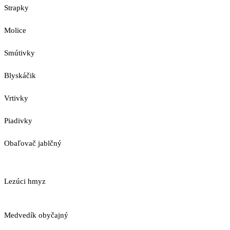
Strapky
Molice
Smútivky
Blyskáčik
Vrtivky
Piadivky
Obaľovač jablčný
Lezúci hmyz
Medvedík obyčajný