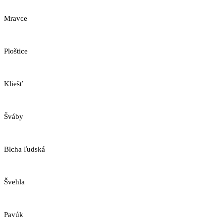
Mravce
Ploštice
Kliešť
Šváby
Blcha ľudská
Švehla
Pavúk