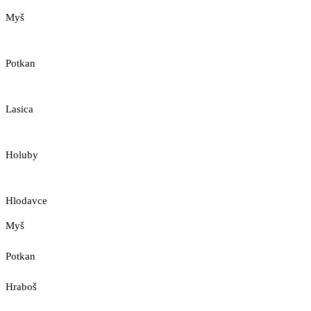
Myš
Potkan
Lasica
Holuby
Hlodavce
Myš
Potkan
Hraboš