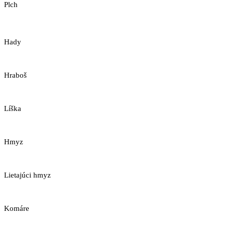
Plch
Hady
Hraboš
Líška
Hmyz
Lietajúci hmyz
Komáre