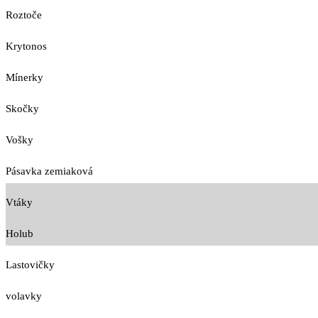
Roztoče
Krytonos
Mínerky
Skočky
Vošky
Pásavka zemiaková
Vtáky
Holub
Lastovičky
volavky