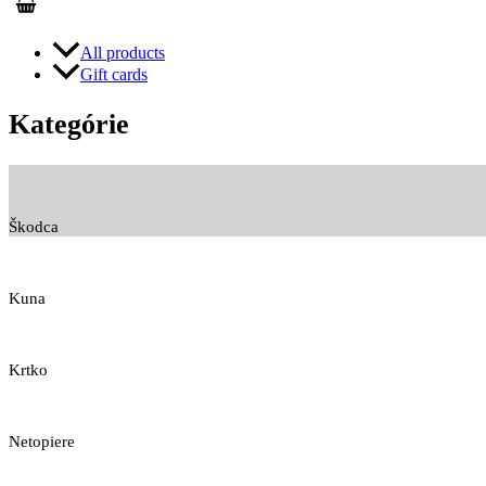
All products
Gift cards
Kategórie
Škodca
Kuna
Krtko
Netopiere