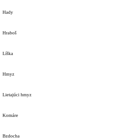
Hady
Hraboš
Líška
Hmyz
Lietajúci hmyz
Komáre
Bzdocha