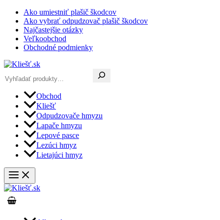
Preskočiť
Ako umiestniť plašič škodcov
na
Ako vybrať odpudzovač plašič škodcov
obsah
Najčastejšie otázky
Veľkoobchod
Obchodné podmienky
Hľadať
Obchod
Kliešť
Odpudzovače hmyzu
Lapače hmyzu
Lepové pasce
Lezúci hmyz
Lietajúci hmyz