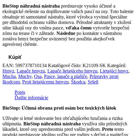
BioStop náhradná nástraha
predstavuje vysoko účinné a
ekologické riešenie na doplňovanie vašich pascí na osy. Toto balenie
obsahuje tri samostatné nástrahy, ktoré výrobca vyvinul špeciálne
pre dlhodobú ochranu vášho domova. Prírodné atraktanty v zložení
silne lákajú osy do vnútra pasce,
vďaka čomu
vytvoríte bezpečnú
zónu na terase či v záhrade.
Následne
po kontakte s nástrahou
zostáva hmyz bezpečne uväznený bez použitia akejkoľvek
agresívnej chémie.
Kúpiť
EAN:
5997378710134
Katalógové číslo:
K21109-SK
Kategórií:
Hmyz
,
Lapače hmyzu
,
Lapače lietajúceho hmyzu
,
Lietajúci hmyz
,
Mucha
,
Muchy
,
Osa
,
Pasce, lapače a plašiče
,
Prípravky proti
škodcom
,
Proti lietajúcemu hmyzu
,
Škodca
,
Sršeň
Popis
Ďalšie informácie
BioStop: Účinná obrana proti osám bez toxických látok
Užívajte si letné stolovanie bez obťažujúceho bzučania a rizika
uštipnutia.
BioStop náhradná nástraha
využíva silu prírodných
lákadiel, ktoré osy uprednostnia pred vaším jedlom.
Preto
tento
produkt predstavuje ideálnu voľbu pre rodiny s deťmi a majiteľov