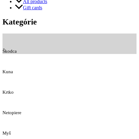
All products
Gift cards
Kategórie
Škodca
Kuna
Krtko
Netopiere
Myš