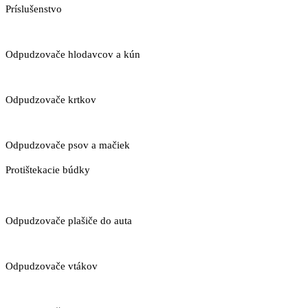
Príslušenstvo
Odpudzovače hlodavcov a kún
Odpudzovače krtkov
Odpudzovače psov a mačiek
Protištekacie búdky
Odpudzovače plašiče do auta
Odpudzovače vtákov