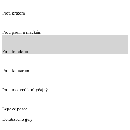
Proti krtkom
Proti psom a mačkám
Proti holubom
Proti komárom
Proti medvedík obyčajný
Lepové pasce
Deratizačné gély