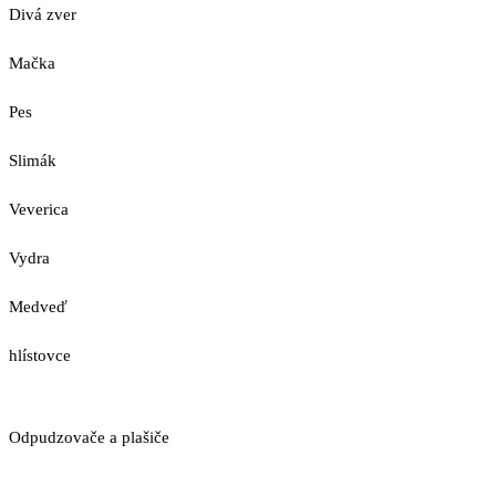
Divá zver
Mačka
Pes
Slimák
Veverica
Vydra
Medveď
hlístovce
Odpudzovače a plašiče