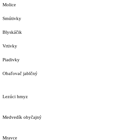
Molice
Smútivky
Blyskáčik
Vrtivky
Piadivky
Obaľovač jablčný
Lezúci hmyz
Medvedík obyčajný
Mravce