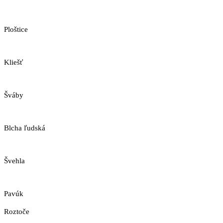
Ploštice
Kliešť
Šváby
Blcha ľudská
Švehla
Pavúk
Roztoče