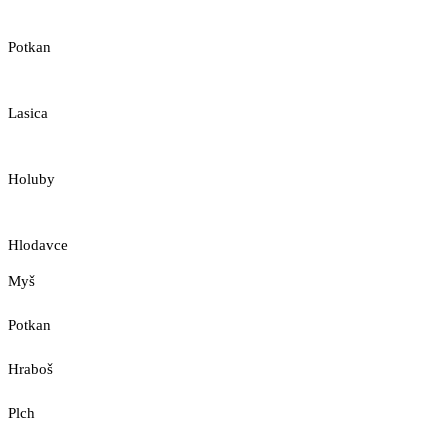
Potkan
Lasica
Holuby
Hlodavce
Myš
Potkan
Hraboš
Plch