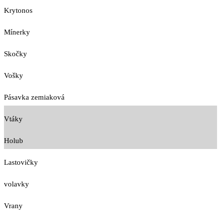
Krytonos
Mínerky
Skočky
Vošky
Pásavka zemiaková
Vtáky
Holub
Lastovičky
volavky
Vrany