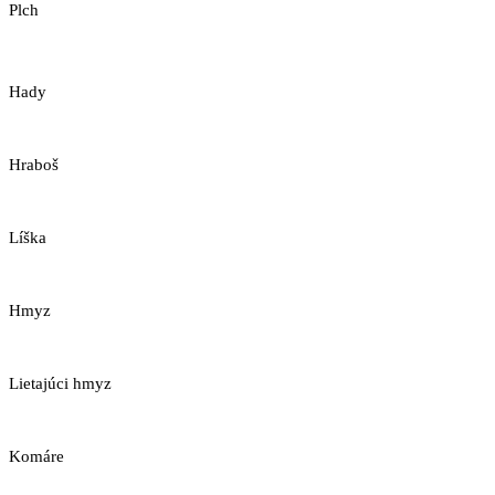
Plch
Hady
Hraboš
Líška
Hmyz
Lietajúci hmyz
Komáre