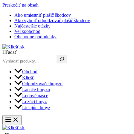
Preskočiť na obsah
Ako umiestniť plašič škodcov
Ako vybrať odpudzovač plašič škodcov
Najčastejšie otázky
Veľkoobchod
Obchodné podmienky
Hľadať
Obchod
Kliešť
Odpudzovače hmyzu
Lapače hmyzu
Lepové pasce
Lezúci hmyz
Lietajúci hmyz