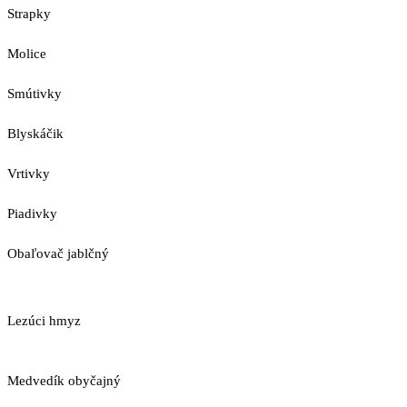
Strapky
Molice
Smútivky
Blyskáčik
Vrtivky
Piadivky
Obaľovač jablčný
Lezúci hmyz
Medvedík obyčajný