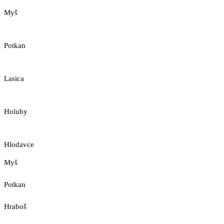
Myš
Potkan
Lasica
Holuby
Hlodavce
Myš
Potkan
Hraboš