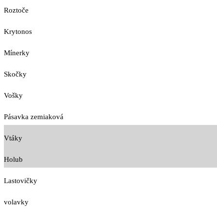
Roztoče
Krytonos
Mínerky
Skočky
Vošky
Pásavka zemiaková
Vtáky
Holub
Lastovičky
volavky