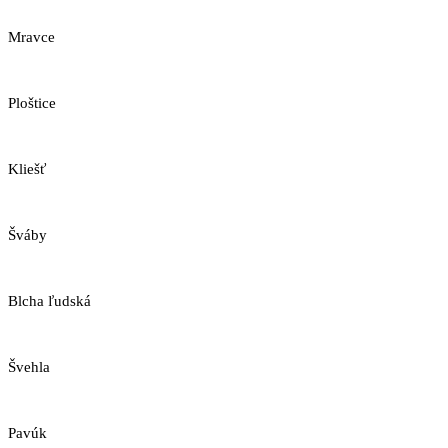
Mravce
Ploštice
Kliešť
Šváby
Blcha ľudská
Švehla
Pavúk