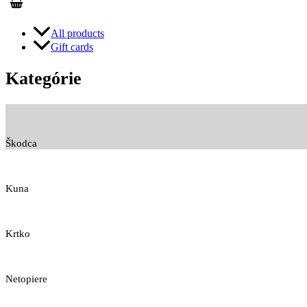
All products
Gift cards
Kategórie
Škodca
Kuna
Krtko
Netopiere