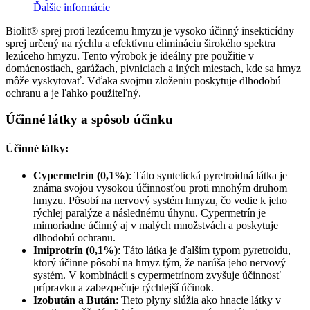
Ďalšie informácie
Biolit® sprej proti lezúcemu hmyzu je vysoko účinný insekticídny
sprej určený na rýchlu a efektívnu elimináciu širokého spektra
lezúceho hmyzu. Tento výrobok je ideálny pre použitie v
domácnostiach, garážach, pivniciach a iných miestach, kde sa hmyz
môže vyskytovať. Vďaka svojmu zloženiu poskytuje dlhodobú
ochranu a je ľahko použiteľný.
Účinné látky a spôsob účinku
Účinné látky:
Cypermetrín (0,1%)
: Táto syntetická pyretroidná látka je
známa svojou vysokou účinnosťou proti mnohým druhom
hmyzu. Pôsobí na nervový systém hmyzu, čo vedie k jeho
rýchlej paralýze a následnému úhynu. Cypermetrín je
mimoriadne účinný aj v malých množstvách a poskytuje
dlhodobú ochranu.
Imiprotrín (0,1%)
: Táto látka je ďalším typom pyretroidu,
ktorý účinne pôsobí na hmyz tým, že narúša jeho nervový
systém. V kombinácii s cypermetrínom zvyšuje účinnosť
prípravku a zabezpečuje rýchlejší účinok.
Izobután a Bután
: Tieto plyny slúžia ako hnacie látky v