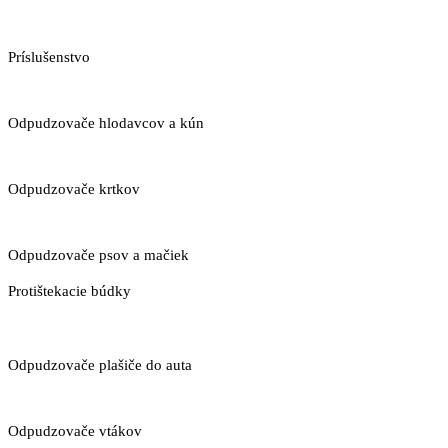
Príslušenstvo
Odpudzovače hlodavcov a kún
Odpudzovače krtkov
Odpudzovače psov a mačiek
Protištekacie búdky
Odpudzovače plašiče do auta
Odpudzovače vtákov