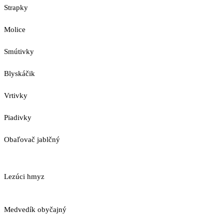
Strapky
Molice
Smútivky
Blyskáčik
Vrtivky
Piadivky
Obaľovač jablčný
Lezúci hmyz
Medvedík obyčajný