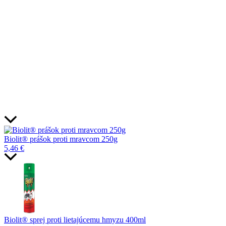
Biolit® prášok proti mravcom 250g
5,46
€
Biolit® sprej proti lietajúcemu hmyzu 400ml