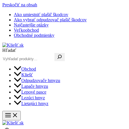
Preskočiť na obsah
Ako umiestniť plašič škodcov
Ako vybrať odpudzovač plašič škodcov
Najčastejšie otázky
Veľkoobchod
Obchodné podmienky
Hľadať
Obchod
Kliešť
Odpudzovače hmyzu
Lapače hmyzu
Lepové pasce
Lezúci hmyz
Lietajúci hmyz