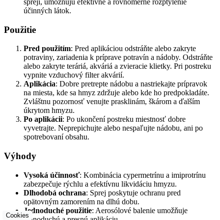
spreji, umožňujú efektívne a rovnomerné rozptýlenie
účinných látok.
Použitie
Pred použitím
: Pred aplikáciou odstráňte alebo zakryte
potraviny, zariadenia k príprave potravín a nádoby. Odstráňte
alebo zakryte teráriá, akváriá a zvieracie klietky. Pri postreku
vypnite vzduchový filter akvárií.
Aplikácia
: Dobre pretrepte nádobu a nastriekajte prípravok
na miesta, kde sa hmyz zdržuje alebo kde ho predpokladáte.
Zvláštnu pozornosť venujte prasklinám, škárom a ďalším
úkrytom hmyzu.
Po aplikácii
: Po ukončení postreku miestnosť dobre
vyvetrajte. Neprepichujte alebo nespaľujte nádobu, ani po
spotrebovaní obsahu.
Výhody
Vysoká účinnosť
: Kombinácia cypermetrínu a imiprotrínu
zabezpečuje rýchlu a efektívnu likvidáciu hmyzu.
Dlhodobá ochrana
: Sprej poskytuje ochranu pred
opätovným zamorením na dlhú dobu.
Jednoduché použitie
: Aerosólové balenie umožňuje
Cookies
jednoduchú a presnú aplikáciu.