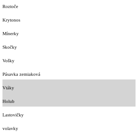
Roztoče
Krytonos
Mínerky
Skočky
Vošky
Pásavka zemiaková
Vtáky
Holub
Lastovičky
volavky