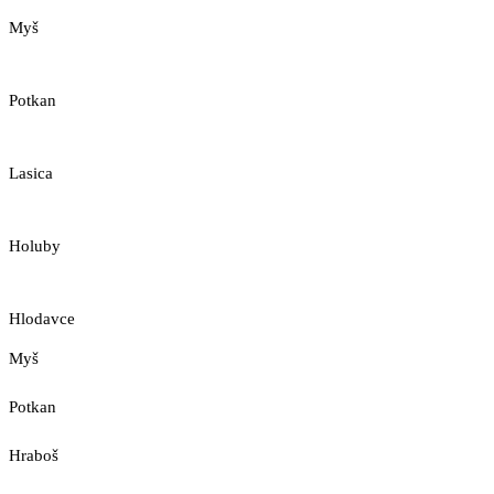
Myš
Potkan
Lasica
Holuby
Hlodavce
Myš
Potkan
Hraboš