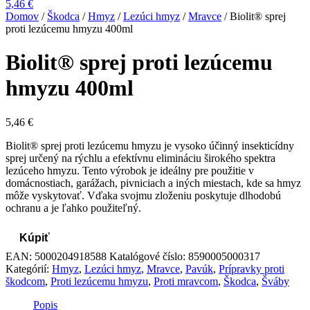
5,46
€
Domov
/
Škodca
/
Hmyz
/
Lezúci hmyz
/
Mravce
/ Biolit® sprej
proti lezúcemu hmyzu 400ml
Biolit® sprej proti lezúcemu
hmyzu 400ml
5,46
€
Biolit® sprej proti lezúcemu hmyzu je vysoko účinný insekticídny
sprej určený na rýchlu a efektívnu elimináciu širokého spektra
lezúceho hmyzu. Tento výrobok je ideálny pre použitie v
domácnostiach, garážach, pivniciach a iných miestach, kde sa hmyz
môže vyskytovať. Vďaka svojmu zloženiu poskytuje dlhodobú
ochranu a je ľahko použiteľný.
Kúpiť
EAN:
5000204918588
Katalógové číslo:
8590005000317
Kategórií:
Hmyz
,
Lezúci hmyz
,
Mravce
,
Pavúk
,
Prípravky proti
škodcom
,
Proti lezúcemu hmyzu
,
Proti mravcom
,
Škodca
,
Šváby
Popis