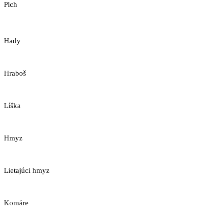
Plch
Hady
Hraboš
Líška
Hmyz
Lietajúci hmyz
Komáre