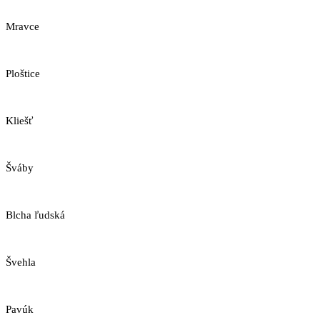
Mravce
Ploštice
Kliešť
Šváby
Blcha ľudská
Švehla
Pavúk