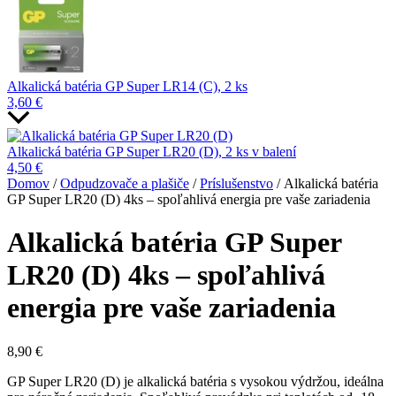
Alkalická batéria GP Super LR14 (C), 2 ks
3,60
€
Alkalická batéria GP Super LR20 (D), 2 ks v balení
4,50
€
Domov
/
Odpudzovače a plašiče
/
Príslušenstvo
/ Alkalická batéria
GP Super LR20 (D) 4ks – spoľahlivá energia pre vaše zariadenia
Alkalická batéria GP Super
LR20 (D) 4ks – spoľahlivá
energia pre vaše zariadenia
8,90
€
GP Super LR20 (D) je alkalická batéria s vysokou výdržou, ideálna