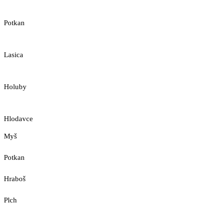
Potkan
Lasica
Holuby
Hlodavce
Myš
Potkan
Hraboš
Plch