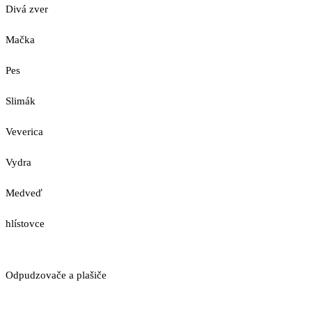
Divá zver
Mačka
Pes
Slimák
Veverica
Vydra
Medveď
hlístovce
Odpudzovače a plašiče