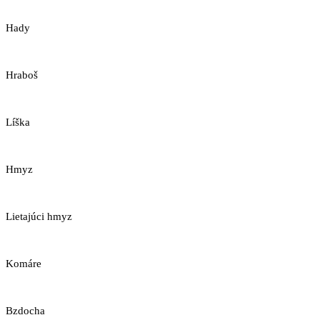
Hady
Hraboš
Líška
Hmyz
Lietajúci hmyz
Komáre
Bzdocha