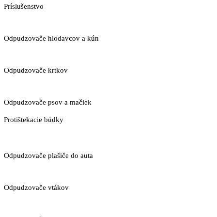
Príslušenstvo
Odpudzovače hlodavcov a kún
Odpudzovače krtkov
Odpudzovače psov a mačiek
Protištekacie búdky
Odpudzovače plašiče do auta
Odpudzovače vtákov