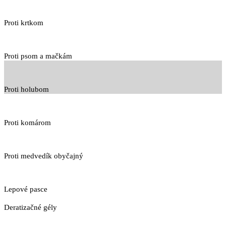
Proti krtkom
Proti psom a mačkám
Proti holubom
Proti komárom
Proti medvedík obyčajný
Lepové pasce
Deratizačné gély