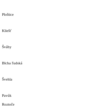
Ploštice
Kliešť
Šváby
Blcha ľudská
Švehla
Pavúk
Roztoče