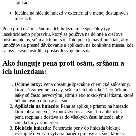
aplikácii.
Ideálne na ničenie hniezd v exteriéri aj v menej dostupných
miestach.
Pena proti osám, sršňom a ich hniezdam je špeciálny typ
insekticídneho prípravku, ktorý sa používa na účinné a cieľové
odstránenie os, sršní a ich hniezd. Táto pena je navrhnutá tak, aby
umožňovala presné dávkovanie a aplikáciu na konkrétne miesta, kde
sa osy a sršne usídlili a postavili svoje hniezda.
Ako funguje pena proti osám, sršňom a
ich hniezdam:
Účinné látky:
Pena obsahuje špeciálne chemické zlúčeniny,
ktoré sú zamerané na osy, sršne a ich hniezda. Tieto účinné
látky sú často nervovými jedmi alebo toxickými látkami, ktoré
účinne usmrcujú osy a sršne.
Aplikácia na hniezdo:
Pena sa aplikuje priamo na hniezdo,
ktoré obsahuje veľké množstvo os a sršní. Po aplikácii sa
pena rozpína a dostáva sa do všetkých častí hniezda, aby
zničila hmyz v interiéri.
Blokácia hniezda:
Penetrácia peny do hniezda blokuje
výstupné otvory a vytvára bariéru pre osy a sršne, ktoré sa