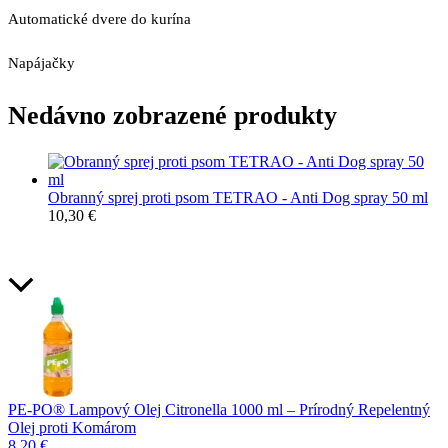
Automatické dvere do kurína
Napájačky
Nedávno zobrazené produkty
Obranný sprej proti psom TETRAO - Anti Dog spray 50 ml
10,30
€
PE-PO® Lampový Olej Citronella 1000 ml – Prírodný Repelentný
Olej proti Komárom
8,20
€