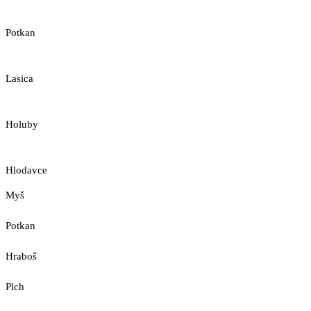
Potkan
Lasica
Holuby
Hlodavce
Myš
Potkan
Hraboš
Plch