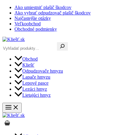
Preskočiť
Ako umiestniť plašič škodcov
na
Ako vybrať odpudzovač plašič škodcov
obsah
Najčastejšie otázky
Veľkoobchod
Obchodné podmienky
Hľadať
Obchod
Kliešť
Odpudzovače hmyzu
Lapače hmyzu
Lepové pasce
Lezúci hmyz
Lietajúci hmyz