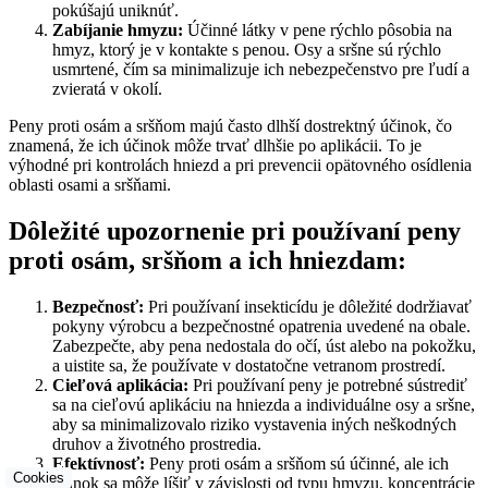
pokúšajú uniknúť.
Zabíjanie hmyzu:
Účinné látky v pene rýchlo pôsobia na
hmyz, ktorý je v kontakte s penou. Osy a sršne sú rýchlo
usmrtené, čím sa minimalizuje ich nebezpečenstvo pre ľudí a
zvieratá v okolí.
Peny proti osám a sršňom majú často dlhší dostrektný účinok, čo
znamená, že ich účinok môže trvať dlhšie po aplikácii. To je
výhodné pri kontrolách hniezd a pri prevencii opätovného osídlenia
oblasti osami a sršňami.
Dôležité upozornenie pri používaní peny
proti osám, sršňom a ich hniezdam:
Bezpečnosť:
Pri používaní insekticídu je dôležité dodržiavať
pokyny výrobcu a bezpečnostné opatrenia uvedené na obale.
Zabezpečte, aby pena nedostala do očí, úst alebo na pokožku,
a uistite sa, že používate v dostatočne vetranom prostredí.
Cieľová aplikácia:
Pri používaní peny je potrebné sústrediť
sa na cieľovú aplikáciu na hniezda a individuálne osy a sršne,
aby sa minimalizovalo riziko vystavenia iných neškodných
druhov a životného prostredia.
Efektívnosť:
Peny proti osám a sršňom sú účinné, ale ich
Cookies
účinok sa môže líšiť v závislosti od typu hmyzu, koncentrácie