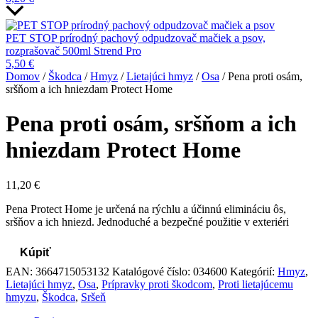
PET STOP prírodný pachový odpudzovač mačiek a psov,
rozprašovač 500ml Strend Pro
5,50
€
Domov
/
Škodca
/
Hmyz
/
Lietajúci hmyz
/
Osa
/ Pena proti osám,
sršňom a ich hniezdam Protect Home
Pena proti osám, sršňom a ich
hniezdam Protect Home
11,20
€
Pena Protect Home je určená na rýchlu a účinnú elimináciu ôs,
sršňov a ich hniezd. Jednoduché a bezpečné použitie v exteriéri
Kúpiť
EAN:
3664715053132
Katalógové číslo:
034600
Kategórií:
Hmyz
,
Lietajúci hmyz
,
Osa
,
Prípravky proti škodcom
,
Proti lietajúcemu
hmyzu
,
Škodca
,
Sršeň