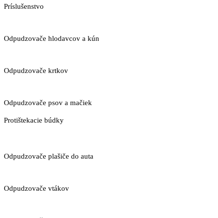
Príslušenstvo
Odpudzovače hlodavcov a kún
Odpudzovače krtkov
Odpudzovače psov a mačiek
Protištekacie búdky
Odpudzovače plašiče do auta
Odpudzovače vtákov