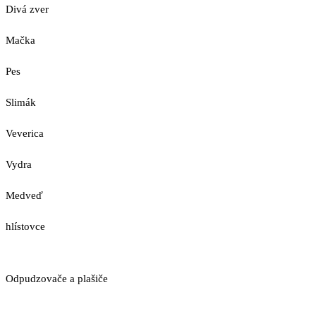
Divá zver
Mačka
Pes
Slimák
Veverica
Vydra
Medveď
hlístovce
Odpudzovače a plašiče