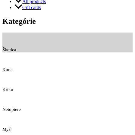
All products
Gift cards
Kategórie
Škodca
Kuna
Krtko
Netopiere
Myš