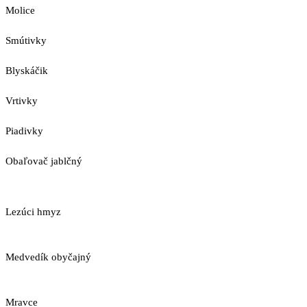
Molice
Smútivky
Blyskáčik
Vrtivky
Piadivky
Obaľovač jablčný
Lezúci hmyz
Medvedík obyčajný
Mravce