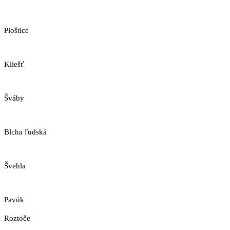
Ploštice
Kliešť
Šváby
Blcha ľudská
Švehla
Pavúk
Roztoče