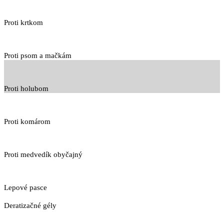
Proti krtkom
Proti psom a mačkám
Proti holubom
Proti komárom
Proti medvedík obyčajný
Lepové pasce
Deratizačné gély