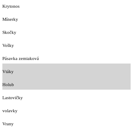
Krytonos
Mínerky
Skočky
Vošky
Pásavka zemiaková
Vtáky
Holub
Lastovičky
volavky
Vrany