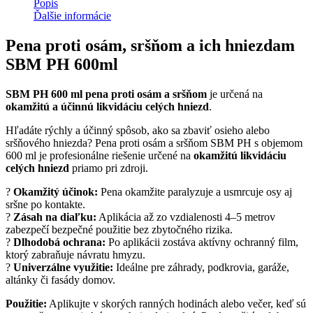
Popis
Ďalšie informácie
Pena proti osám, sršňom a ich hniezdam
SBM PH 600ml
SBM PH 600 ml pena proti osám a sršňom
je určená na
okamžitú a účinnú likvidáciu celých hniezd
.
Hľadáte rýchly a účinný spôsob, ako sa zbaviť osieho alebo
sršňového hniezda? Pena proti osám a sršňom SBM PH s objemom
600 ml je profesionálne riešenie určené na
okamžitú likvidáciu
celých hniezd
priamo pri zdroji.
?
Okamžitý účinok:
Pena okamžite paralyzuje a usmrcuje osy aj
sršne po kontakte.
?
Zásah na diaľku:
Aplikácia až zo vzdialenosti 4–5 metrov
zabezpečí bezpečné použitie bez zbytočného rizika.
?️
Dlhodobá ochrana:
Po aplikácii zostáva aktívny ochranný film,
ktorý zabraňuje návratu hmyzu.
?
Univerzálne využitie:
Ideálne pre záhrady, podkrovia, garáže,
altánky či fasády domov.
Použitie:
Aplikujte v skorých ranných hodinách alebo večer, keď sú