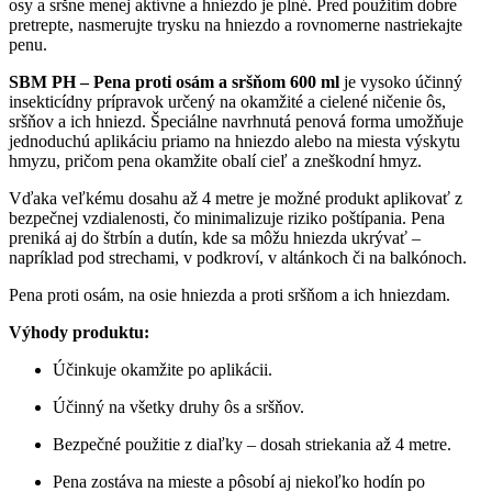
osy a sršne menej aktívne a hniezdo je plné. Pred použitím dobre
pretrepte, nasmerujte trysku na hniezdo a rovnomerne nastriekajte
penu.
SBM PH – Pena proti osám a sršňom 600 ml
je vysoko účinný
insekticídny prípravok určený na okamžité a cielené ničenie ôs,
sršňov a ich hniezd. Špeciálne navrhnutá penová forma umožňuje
jednoduchú aplikáciu priamo na hniezdo alebo na miesta výskytu
hmyzu, pričom pena okamžite obalí cieľ a zneškodní hmyz.
Vďaka veľkému dosahu až 4 metre je možné produkt aplikovať z
bezpečnej vzdialenosti, čo minimalizuje riziko poštípania. Pena
preniká aj do štrbín a dutín, kde sa môžu hniezda ukrývať –
napríklad pod strechami, v podkroví, v altánkoch či na balkónoch.
Pena proti osám, na osie hniezda a proti sršňom a ich hniezdam.
Výhody produktu:
Účinkuje okamžite po aplikácii.
Účinný na všetky druhy ôs a sršňov.
Bezpečné použitie z diaľky – dosah striekania až 4 metre.
Pena zostáva na mieste a pôsobí aj niekoľko hodín po