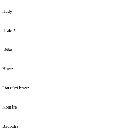
Hady
Hraboš
Líška
Hmyz
Lietajúci hmyz
Komáre
Bzdocha