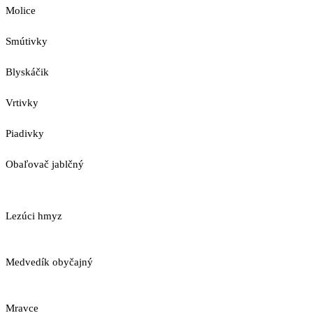
Molice
Smútivky
Blyskáčik
Vrtivky
Piadivky
Obaľovač jablčný
Lezúci hmyz
Medvedík obyčajný
Mravce