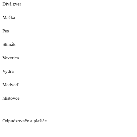
Divá zver
Mačka
Pes
Slimák
Veverica
Vydra
Medveď
hlístovce
Odpudzovače a plašiče