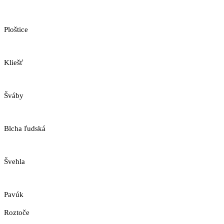
Ploštice
Kliešť
Šváby
Blcha ľudská
Švehla
Pavúk
Roztoče