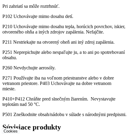
Pri zahriatí sa môže roztrhnúť.
P102 Uchovávajte mimo dosahu detí.
P210 Uchovávajte mimo dosahu tepla, horúcich povrchov, iskier,
otvoreného ohňa a iných zdrojov zapálenia. Nefajčite.
P211 Nestriekajte na otvorený oheň ani iný zdroj zapálenia.
P251 Neprepichujte alebo nespaľujte ju, a to ani po spotrebovaní
obsahu.
P260 Nevdychujte aerosóly.
P271 Používajte iba na voľnom priestranstve alebo v dobre
vetranom priestore. P403 Uchovávajte na dobre vetranom
mieste.
P410+P412 Chráňte pred slnečným žiarením. Nevystavujte
teplotám nad 50 °C.
P501 Zneškodnite obsah/nádobu v súlade s národnými predpismi.
Súvisiace produkty
Cookies