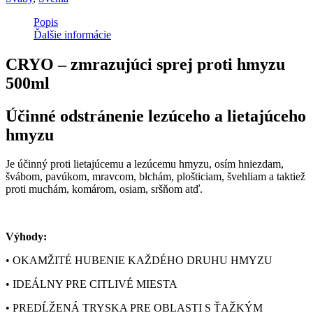
Popis
Ďalšie informácie
CRYO – zmrazujúci sprej proti hmyzu
500ml
Účinné odstránenie lezúceho a lietajúceho
hmyzu
Je účinný proti lietajúcemu a lezúcemu hmyzu, osím hniezdam,
švábom, pavúkom, mravcom, blchám, plošticiam, švehliam a taktiež
proti muchám, komárom, osiam, sršňom atď.
Výhody:
• OKAMŽITÉ HUBENIE KAŽDÉHO DRUHU HMYZU
• IDEÁLNY PRE CITLIVÉ MIESTA
• PREDĹŽENÁ TRYSKA PRE OBLASTI S ŤAŽKÝM