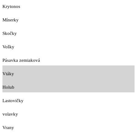
Krytonos
Mínerky
Skočky
Vošky
Pásavka zemiaková
Vtáky
Holub
Lastovičky
volavky
Vrany