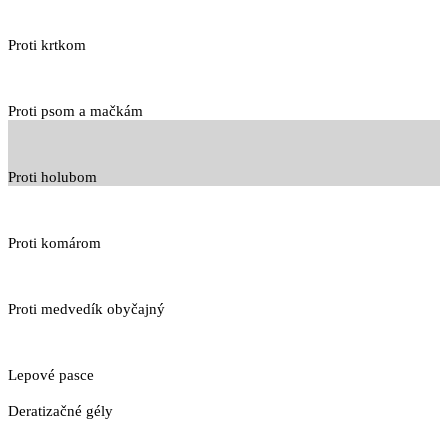
Proti krtkom
Proti psom a mačkám
Proti holubom
Proti komárom
Proti medvedík obyčajný
Lepové pasce
Deratizačné gély