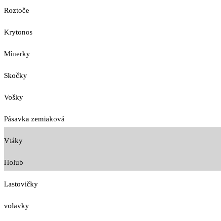
Roztoče
Krytonos
Mínerky
Skočky
Vošky
Pásavka zemiaková
Vtáky
Holub
Lastovičky
volavky