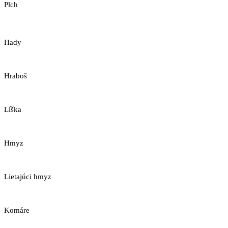
Plch
Hady
Hraboš
Líška
Hmyz
Lietajúci hmyz
Komáre