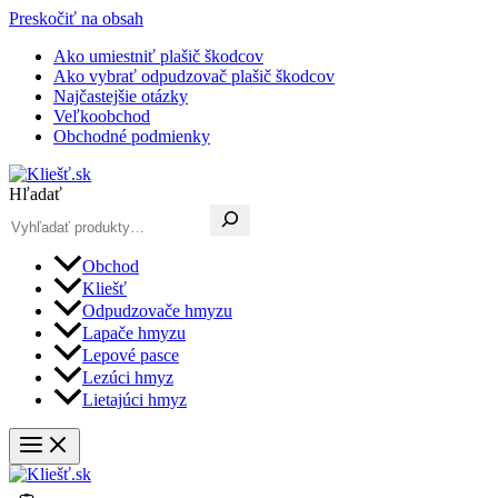
Preskočiť na obsah
Ako umiestniť plašič škodcov
Ako vybrať odpudzovač plašič škodcov
Najčastejšie otázky
Veľkoobchod
Obchodné podmienky
Hľadať
Obchod
Kliešť
Odpudzovače hmyzu
Lapače hmyzu
Lepové pasce
Lezúci hmyz
Lietajúci hmyz