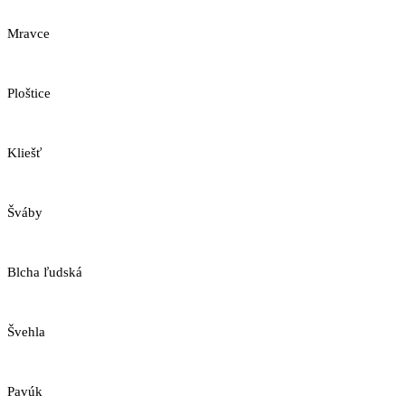
Mravce
Ploštice
Kliešť
Šváby
Blcha ľudská
Švehla
Pavúk