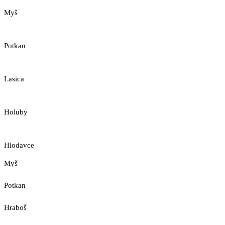
Myš
Potkan
Lasica
Holuby
Hlodavce
Myš
Potkan
Hraboš