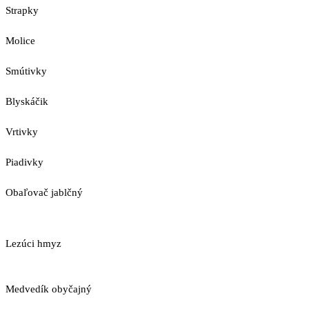
Strapky
Molice
Smútivky
Blyskáčik
Vrtivky
Piadivky
Obaľovač jablčný
Lezúci hmyz
Medvedík obyčajný