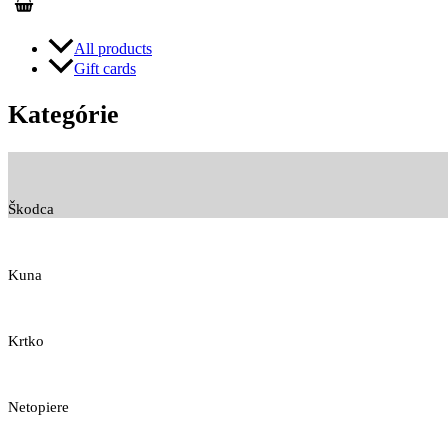
All products
Gift cards
Kategórie
Škodca
Kuna
Krtko
Netopiere