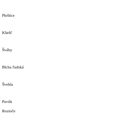
Ploštice
Kliešť
Šváby
Blcha ľudská
Švehla
Pavúk
Roztoče