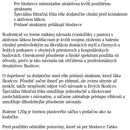
Pre hlodavce mimoriadne atraktívna kvôli použitému
atraktantu
Špeciálna filtračná fólia ešte dodatočne chráni pred kontaktom
s aktívnou látkou
Pridané atraktanty prilákajú hlodavce
Rodenticid vo forme mäkkej návnada (vankúšiky s pastou) s
aktívnou látkou brodifacoum je kvôli svojmu zloženiu a baleniu
vhodný predovšetkým na likvidáciu domácich myší a čiernych a
šedých potkanov v obytných priestoroch a hospodárskych
budovách. Oneskorené pôsobenie a široké spektrum použitia sú
dôvody, prečo je táto návnada tak obľúbená u profesionálnych
deratizérov škodcov.
O úspešnosť sa dodatočne stará ešte pridaný atraktant, ktorý láka
škodcov. Pôsobiť začne ihneď po zhltnutí, ale zviera uhynie až
neskôr, takže nespôsobí odpor voči návnade u živých škodcov.
Špeciálna filtračná fólia umožňuje jednoduché a dávkované
zaobchádzanie s návnadou, a súčasne zabraňuje prístupu vlhkosti a
umožňuje dlhodobejšie pôsobenie návnady.
Balenie 120g je formou plastového sáčku s potlačou ako na
krabičke.
Pred použitím odstráňte potraviny, ktoré sú pre hlodavce ľahko