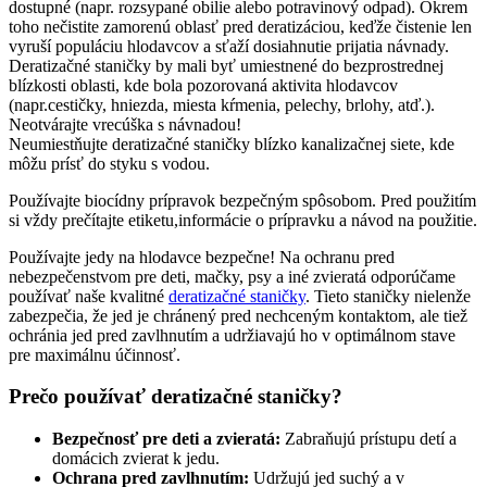
dostupné (napr. rozsypané obilie alebo potravinový odpad). Okrem
toho nečistite zamorenú oblasť pred deratizáciou, keďže čistenie len
vyruší populáciu hlodavcov a sťaží dosiahnutie prijatia návnady.
Deratizačné staničky by mali byť umiestnené do bezprostrednej
blízkosti oblasti, kde bola pozorovaná aktivita hlodavcov
(napr.cestičky, hniezda, miesta kŕmenia, pelechy, brlohy, atď.).
Neotvárajte vrecúška s návnadou!
Neumiestňujte deratizačné staničky blízko kanalizačnej siete, kde
môžu prísť do styku s vodou.
Používajte biocídny prípravok bezpečným spôsobom. Pred použitím
si vždy prečítajte etiketu,informácie o prípravku a návod na použitie.
Používajte jedy na hlodavce bezpečne! Na ochranu pred
nebezpečenstvom pre deti, mačky, psy a iné zvieratá odporúčame
používať naše kvalitné
deratizačné staničky
. Tieto staničky nielenže
zabezpečia, že jed je chránený pred nechceným kontaktom, ale tiež
ochránia jed pred zavlhnutím a udržiavajú ho v optimálnom stave
pre maximálnu účinnosť.
Prečo používať deratizačné staničky?
Bezpečnosť pre deti a zvieratá:
Zabraňujú prístupu detí a
domácich zvierat k jedu.
Ochrana pred zavlhnutím:
Udržujú jed suchý a v