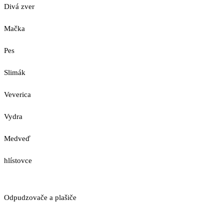
Divá zver
Mačka
Pes
Slimák
Veverica
Vydra
Medveď
hlístovce
Odpudzovače a plašiče