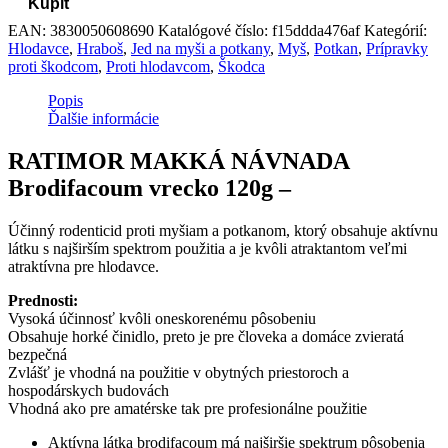
Kúpiť
EAN:
3830050608690
Katalógové číslo:
f15ddda476af
Kategórií:
Hlodavce
,
Hraboš
,
Jed na myši a potkany
,
Myš
,
Potkan
,
Prípravky
proti škodcom
,
Proti hlodavcom
,
Škodca
Popis
Ďalšie informácie
RATIMOR MAKKÁ NÁVNADA
Brodifacoum vrecko 120g –
Účinný rodenticid proti myšiam a potkanom, ktorý obsahuje aktívnu
látku s najširším spektrom použitia a je kvôli atraktantom veľmi
atraktívna pre hlodavce.
Prednosti:
Vysoká účinnosť kvôli oneskorenému pôsobeniu
Obsahuje horké činidlo, preto je pre človeka a domáce zvieratá
bezpečná
Zvlášť je vhodná na použitie v obytných priestoroch a
hospodárskych budovách
Vhodná ako pre amatérske tak pre profesionálne použitie
Aktívna látka brodifacoum má najširšie spektrum pôsobenia