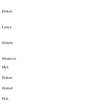
Potkan
Lasica
Holuby
Hlodavce
Myš
Potkan
Hraboš
Plch