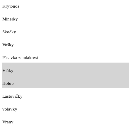
Krytonos
Mínerky
Skočky
Vošky
Pásavka zemiaková
Vtáky
Holub
Lastovičky
volavky
Vrany