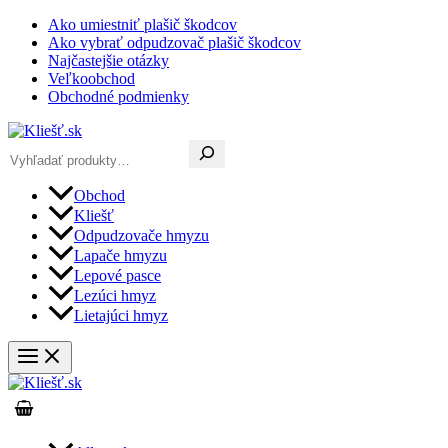
Preskočiť
Ako umiestniť plašič škodcov
na
Ako vybrať odpudzovač plašič škodcov
obsah
Najčastejšie otázky
Veľkoobchod
Obchodné podmienky
Hľadať
Obchod
Kliešť
Odpudzovače hmyzu
Lapače hmyzu
Lepové pasce
Lezúci hmyz
Lietajúci hmyz