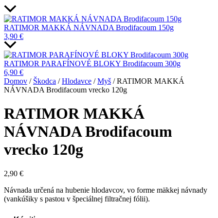
RATIMOR MAKKÁ NÁVNADA Brodifacoum 150g
3,90
€
RATIMOR PARAFÍNOVÉ BLOKY Brodifacoum 300g
6,90
€
Domov
/
Škodca
/
Hlodavce
/
Myš
/ RATIMOR MAKKÁ
NÁVNADA Brodifacoum vrecko 120g
RATIMOR MAKKÁ
NÁVNADA Brodifacoum
vrecko 120g
2,90
€
Návnada určená na hubenie hlodavcov, vo forme mäkkej návnady
(vankúšiky s pastou v špeciálnej filtračnej fólii).