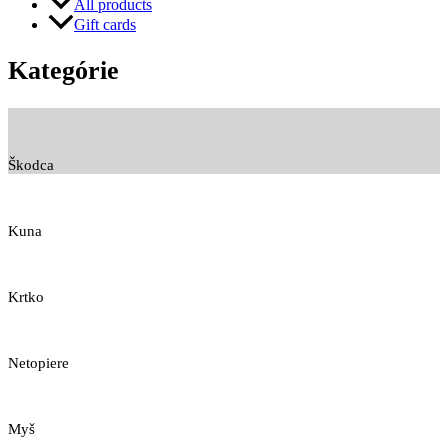
All products
Gift cards
Kategórie
Škodca
Kuna
Krtko
Netopiere
Myš