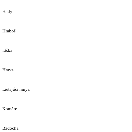
Hady
Hraboš
Líška
Hmyz
Lietajúci hmyz
Komáre
Bzdocha