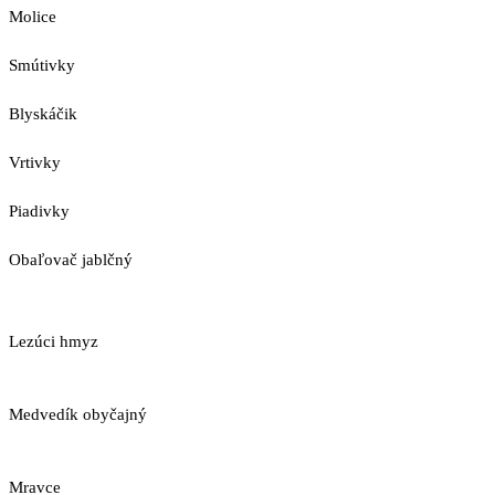
Molice
Smútivky
Blyskáčik
Vrtivky
Piadivky
Obaľovač jablčný
Lezúci hmyz
Medvedík obyčajný
Mravce