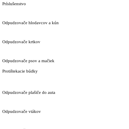
Príslušenstvo
Odpudzovače hlodavcov a kún
Odpudzovače krtkov
Odpudzovače psov a mačiek
Protištekacie búdky
Odpudzovače plašiče do auta
Odpudzovače vtákov