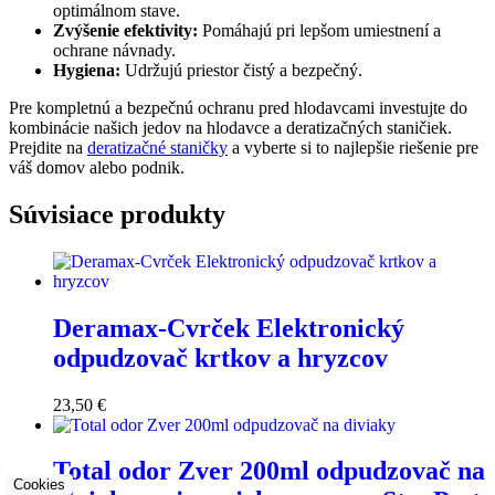
optimálnom stave.
Zvýšenie efektivity:
Pomáhajú pri lepšom umiestnení a
ochrane návnady.
Hygiena:
Udržujú priestor čistý a bezpečný.
Pre kompletnú a bezpečnú ochranu pred hlodavcami investujte do
kombinácie našich jedov na hlodavce a deratizačných staničiek.
Prejdite na
deratizačné staničky
a vyberte si to najlepšie riešenie pre
váš domov alebo podnik.
Súvisiace produkty
Deramax-Cvrček Elektronický
odpudzovač krtkov a hryzcov
23,50
€
Total odor Zver 200ml odpudzovač na
Cookies