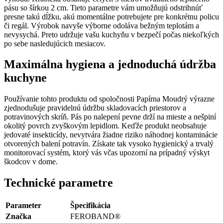
pásu so šírkou 2 cm. Tieto parametre vám umožňujú odstrihnúť
presne takú dĺžku, akú momentálne potrebujete pre konkrétnu policu
či regál. Výrobok navyše výborne odoláva bežným teplotám a
nevysychá. Preto udržuje vašu kuchyňu v bezpečí počas niekoľkých
po sebe nasledujúcich mesiacov.
Maximálna hygiena a jednoduchá údržba
kuchyne
Používanie tohto produktu od spoločnosti Papírna Moudrý výrazne
zjednodušuje pravidelnú údržbu skladovacích priestorov a
potravinových skríň. Pás po nalepení pevne drží na mieste a nešpiní
okolitý povrch zvyškovým lepidlom. Keďže produkt neobsahuje
jedovaté insekticídy, nevytvára žiadne riziko náhodnej kontaminácie
otvorených balení potravín. Získate tak vysoko hygienický a trvalý
monitorovací systém, ktorý vás včas upozorní na prípadný výskyt
škodcov v dome.
Technické parametre
Parameter
Špecifikácia
Značka
FEROBAND®