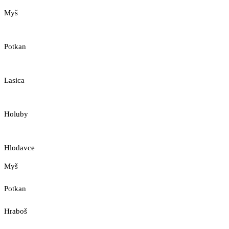
Myš
Potkan
Lasica
Holuby
Hlodavce
Myš
Potkan
Hraboš