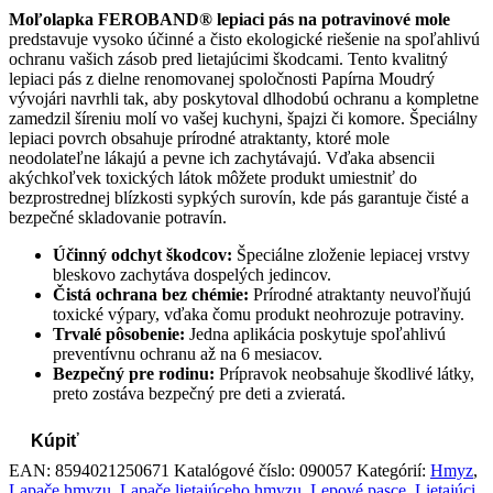
Moľolapka FEROBAND® lepiaci pás na potravinové mole
predstavuje vysoko účinné a čisto ekologické riešenie na spoľahlivú
ochranu vašich zásob pred lietajúcimi škodcami. Tento kvalitný
lepiaci pás z dielne renomovanej spoločnosti Papírna Moudrý
vývojári navrhli tak, aby poskytoval dlhodobú ochranu a kompletne
zamedzil šíreniu molí vo vašej kuchyni, špajzi či komore. Špeciálny
lepiaci povrch obsahuje prírodné atraktanty, ktoré mole
neodolateľne lákajú a pevne ich zachytávajú. Vďaka absencii
akýchkoľvek toxických látok môžete produkt umiestniť do
bezprostrednej blízkosti sypkých surovín, kde pás garantuje čisté a
bezpečné skladovanie potravín.
Účinný odchyt škodcov:
Špeciálne zloženie lepiacej vrstvy
bleskovo zachytáva dospelých jedincov.
Čistá ochrana bez chémie:
Prírodné atraktanty neuvoľňujú
toxické výpary, vďaka čomu produkt neohrozuje potraviny.
Trvalé pôsobenie:
Jedna aplikácia poskytuje spoľahlivú
preventívnu ochranu až na 6 mesiacov.
Bezpečný pre rodinu:
Prípravok neobsahuje škodlivé látky,
preto zostáva bezpečný pre deti a zvieratá.
Kúpiť
EAN:
8594021250671
Katalógové číslo:
090057
Kategórií:
Hmyz
,
Lapače hmyzu
,
Lapače lietajúceho hmyzu
,
Lepové pasce
,
Lietajúci