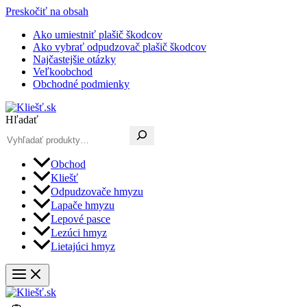
Preskočiť na obsah
Ako umiestniť plašič škodcov
Ako vybrať odpudzovač plašič škodcov
Najčastejšie otázky
Veľkoobchod
Obchodné podmienky
Hľadať
Obchod
Kliešť
Odpudzovače hmyzu
Lapače hmyzu
Lepové pasce
Lezúci hmyz
Lietajúci hmyz