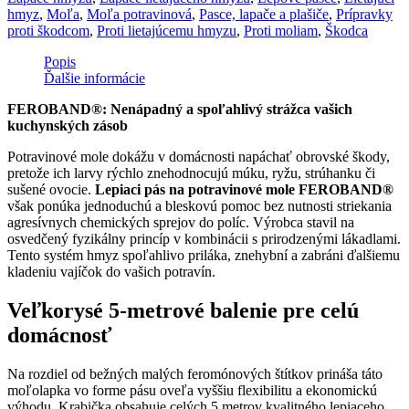
hmyz
,
Moľa
,
Moľa potravinová
,
Pasce, lapače a plašiče
,
Prípravky
proti škodcom
,
Proti lietajúcemu hmyzu
,
Proti moliam
,
Škodca
Popis
Ďalšie informácie
FEROBAND®: Nenápadný a spoľahlivý strážca vašich
kuchynských zásob
Potravinové mole dokážu v domácnosti napáchať obrovské škody,
pretože ich larvy rýchlo znehodnocujú múku, ryžu, strúhanku či
sušené ovocie.
Lepiaci pás na potravinové mole FEROBAND®
však ponúka jednoduchú a bleskovú pomoc bez nutnosti striekania
agresívnych chemických sprejov do políc. Výrobca stavil na
osvedčený fyzikálny princíp v kombinácii s prirodzenými lákadlami.
Tento systém hmyz spoľahlivo priláka, znehybní a zabráni ďalšiemu
kladeniu vajíčok do vašich potravín.
Veľkorysé 5-metrové balenie pre celú
domácnosť
Na rozdiel od bežných malých feromónových štítkov prináša táto
moľolapka vo forme pásu oveľa vyššiu flexibilitu a ekonomickú
výhodu. Krabička obsahuje celých 5 metrov kvalitného lepiaceho