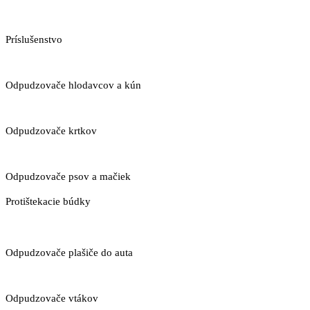
Príslušenstvo
Odpudzovače hlodavcov a kún
Odpudzovače krtkov
Odpudzovače psov a mačiek
Protištekacie búdky
Odpudzovače plašiče do auta
Odpudzovače vtákov