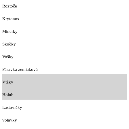
Roztoče
Krytonos
Mínerky
Skočky
Vošky
Pásavka zemiaková
Vtáky
Holub
Lastovičky
volavky