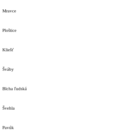
Mravce
Ploštice
Kliešť
Šváby
Blcha ľudská
Švehla
Pavúk