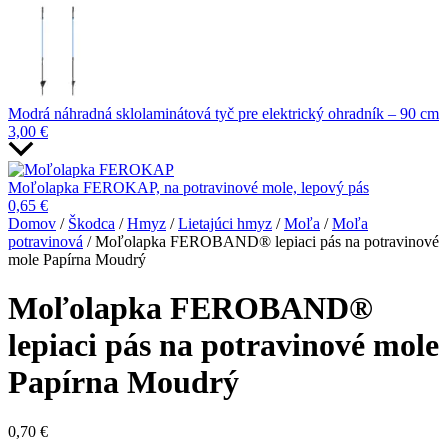
Modrá náhradná sklolaminátová tyč pre elektrický ohradník – 90 cm
3,00
€
Moľolapka FEROKAP, na potravinové mole, lepový pás
0,65
€
Domov
/
Škodca
/
Hmyz
/
Lietajúci hmyz
/
Moľa
/
Moľa
potravinová
/ Moľolapka FEROBAND® lepiaci pás na potravinové
mole Papírna Moudrý
Moľolapka FEROBAND®
lepiaci pás na potravinové mole
Papírna Moudrý
0,70
€