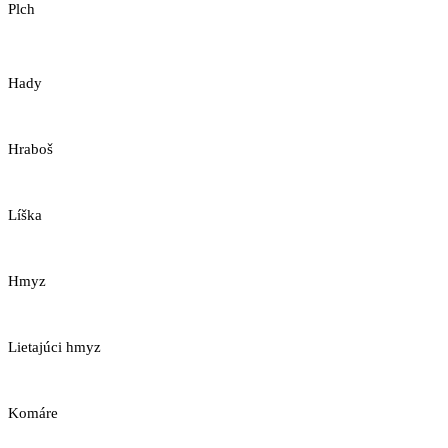
Plch
Hady
Hraboš
Líška
Hmyz
Lietajúci hmyz
Komáre