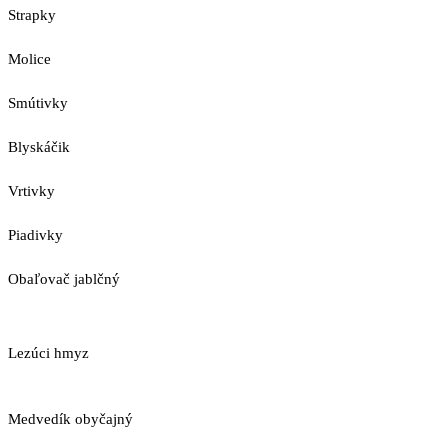
Strapky
Molice
Smútivky
Blyskáčik
Vrtivky
Piadivky
Obaľovač jablčný
Lezúci hmyz
Medvedík obyčajný