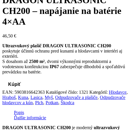
DRAGON ULTRASONIC
CH200 – napájanie na batérie
4×AA
46,50
€
Ultrazvukový plašič DRAGON ULTRASONIC CH200
poskytuje účinnú ochranu pred kunami a hlodavcami v interiéri aj
exteriéri.
S dosahom až
2500 m²
, dvomi výkonnými reproduktormi a
vodotesnou konštrukciou
IP67
zabezpečuje dlhodobú a spoľahlivú
prevádzku na batérie.
Kúpiť
EAN:
5903816642363
Katalógové číslo:
1321
Kategórií:
Hlodavce
,
Hraboš
,
Kuna
,
Lasica
,
Myš
,
Odpudzovače a plašiče
,
Odpudzovače
hlodavcov a kún
,
Plch
,
Potkan
,
Škodca
Popis
Ďalšie informácie
DRAGON ULTRASONIC CH200
je moderný
ultrazvukový