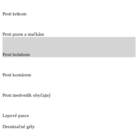
Proti krtkom
Proti psom a mačkám
Proti holubom
Proti komárom
Proti medvedík obyčajný
Lepové pasce
Deratizačné gély