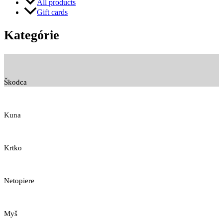
All products
Gift cards
Kategórie
Škodca
Kuna
Krtko
Netopiere
Myš