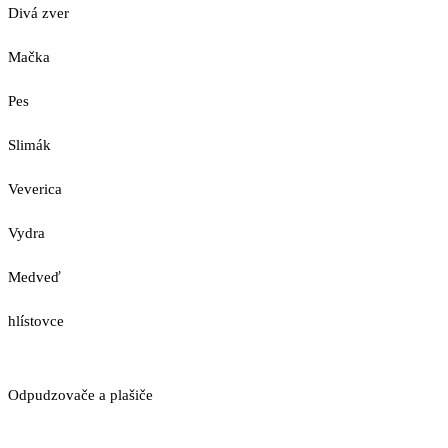
Divá zver
Mačka
Pes
Slimák
Veverica
Vydra
Medveď
hlístovce
Odpudzovače a plašiče