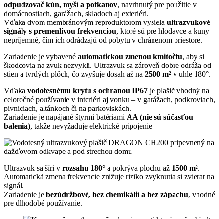
odpudzovač kún, myší a potkanov
, navrhnutý pre použitie v
domácnostiach, garážach, skladoch aj exteriéri.
Vďaka dvom membránovým reproduktorom vysiela
ultrazvukové
signály s premenlivou frekvenciou
, ktoré sú pre hlodavce a kuny
nepríjemné, čím ich odrádzajú od pobytu v chránenom priestore.
Zariadenie je vybavené
automatickou zmenou kmitočtu
, aby si
škodcovia na zvuk nezvykli. Ultrazvuk sa zároveň dobre odráža od
stien a tvrdých plôch, čo zvyšuje dosah až na
2500 m²
v uhle 180°.
Vďaka
vodotesnému krytu s ochranou IP67
je plašič vhodný na
celoročné používanie v interiéri aj vonku – v garážach, podkroviach,
pivniciach, altánkoch či na parkoviskách.
Zariadenie je napájané štyrmi batériami
AA (nie sú súčasťou
balenia)
, takže nevyžaduje elektrické pripojenie.
Ultrazvuk sa šíri v
rozsahu 180°
a pokrýva plochu až
1500 m²
.
Automatická zmena frekvencie znižuje riziko zvyknutia si zvierat na
signál.
Zariadenie je
bezúdržbové, bez chemikálií a bez zápachu
, vhodné
pre dlhodobé používanie.