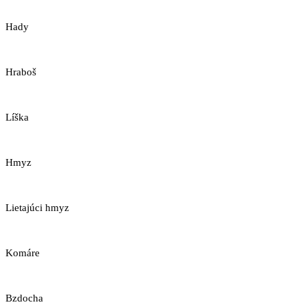
Hady
Hraboš
Líška
Hmyz
Lietajúci hmyz
Komáre
Bzdocha