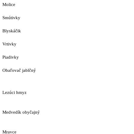
Molice
Smútivky
Blyskáčik
Vrtivky
Piadivky
Obaľovač jablčný
Lezúci hmyz
Medvedík obyčajný
Mravce