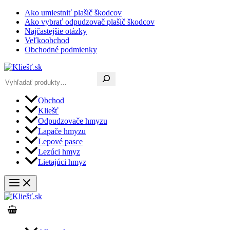
Preskočiť
Ako umiestniť plašič škodcov
na
Ako vybrať odpudzovač plašič škodcov
obsah
Najčastejšie otázky
Veľkoobchod
Obchodné podmienky
Hľadať
Obchod
Kliešť
Odpudzovače hmyzu
Lapače hmyzu
Lepové pasce
Lezúci hmyz
Lietajúci hmyz