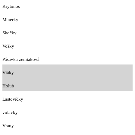
Krytonos
Mínerky
Skočky
Vošky
Pásavka zemiaková
Vtáky
Holub
Lastovičky
volavky
Vrany