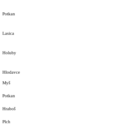
Potkan
Lasica
Holuby
Hlodavce
Myš
Potkan
Hraboš
Plch