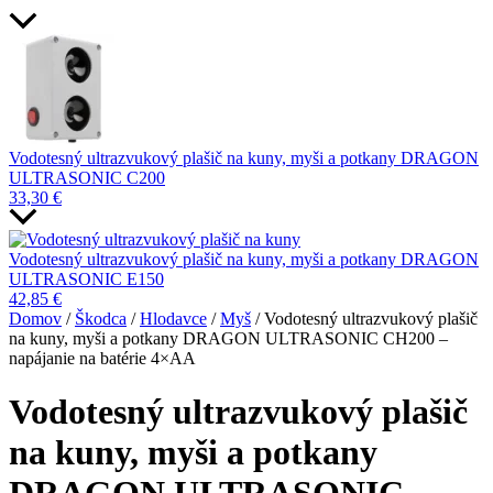
Vodotesný ultrazvukový plašič na kuny, myši a potkany DRAGON
ULTRASONIC C200
33,30
€
Vodotesný ultrazvukový plašič na kuny, myši a potkany DRAGON
ULTRASONIC E150
42,85
€
Domov
/
Škodca
/
Hlodavce
/
Myš
/ Vodotesný ultrazvukový plašič
na kuny, myši a potkany DRAGON ULTRASONIC CH200 –
napájanie na batérie 4×AA
Vodotesný ultrazvukový plašič
na kuny, myši a potkany