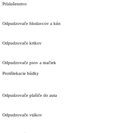
Príslušenstvo
Odpudzovače hlodavcov a kún
Odpudzovače krtkov
Odpudzovače psov a mačiek
Protištekacie búdky
Odpudzovače plašiče do auta
Odpudzovače vtákov