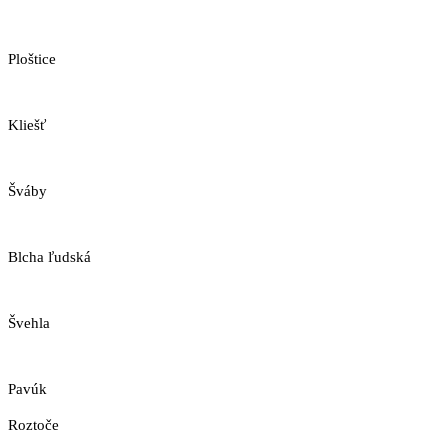
Ploštice
Kliešť
Šváby
Blcha ľudská
Švehla
Pavúk
Roztoče