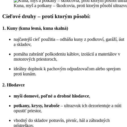
Kuna, myš a potkany – škodcovia, proti ktorým pôsobí ul
Cieľové druhy – proti ktorým pôsobí:
1. Kuny (kuna lesná, kuna skalná)
najčastejší cieľ použitia – odháňa kuny z podkroví, garáží, áut
a skladov,
pomáha zabrániť poškodeniu káblov, izolácií a materiálov v
motorových priestoroch,
ideálny doplnok k pachovým odpudzovačom alebo sprejom
proti kunám.
2. Hlodavce
myši domové, poľné a drobné hlodavce
,
potkany, krysy, hraboše
– ultrazvuk ich dezorientuje a núti
opustiť priestor,
vhodný do skladov potravín, pivníc, hál a záhradných
prístreškov.