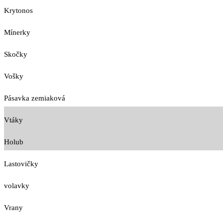
Krytonos
Mínerky
Skočky
Vošky
Pásavka zemiaková
Vtáky
Holub
Lastovičky
volavky
Vrany