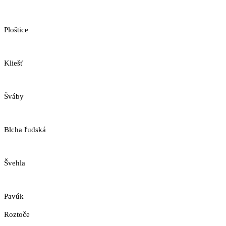
Ploštice
Kliešť
Šváby
Blcha ľudská
Švehla
Pavúk
Roztoče