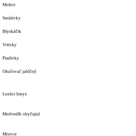
Molice
Smútivky
Blyskáčik
Vrtivky
Piadivky
Obaľovač jablčný
Lezúci hmyz
Medvedík obyčajný
Mravce