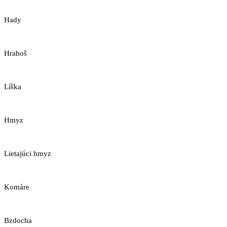
Hady
Hraboš
Líška
Hmyz
Lietajúci hmyz
Komáre
Bzdocha