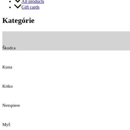
All products
Gift cards
Kategórie
Škodca
Kuna
Krtko
Netopiere
Myš