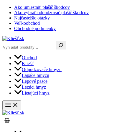
Preskočiť
Ako umiestniť plašič škodcov
na
Ako vybrať odpudzovač plašič škodcov
obsah
Najčastejšie otázky
Veľkoobchod
Obchodné podmienky
Hľadať
Obchod
Kliešť
Odpudzovače hmyzu
Lapače hmyzu
Lepové pasce
Lezúci hmyz
Lietajúci hmyz