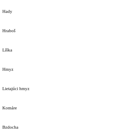
Hady
Hraboš
Líška
Hmyz
Lietajúci hmyz
Komáre
Bzdocha