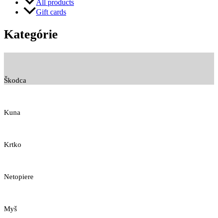
All products
Gift cards
Kategórie
Škodca
Kuna
Krtko
Netopiere
Myš