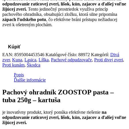
odpudzovanie raticovej zveri, líšok, kún, zajacov a ďalšej voľne
žijúcej zveri.
Tento jedinečný prostriedok využíva princíp
pachového ohradníka, obsahujúci zložku, ktorá silne pripomína
zápach ľudského potu
, čo efektívne bráni prístupu nežiaducej
zveri k ošetreným plochám.
Kúpiť
EAN:
8595004453546
Katalógové číslo:
88972
Kategórií:
Divá
zver
,
Kuna
,
Lasica
,
Líška
,
Pachové odpudzovače
,
Proti divej zveri
,
Proti kunám
,
Škodca
Popis
Ďalšie informácie
Pachový ohradník ZOOSTOP pasta –
tuba 250g – kartuša
je inovatívny produkt, ktorý ponúka efektívne riešenie
na
odpudzovanie raticovej zveri, líšok, kún, zajacov a ďalšej voľne
žijúcej zveri.