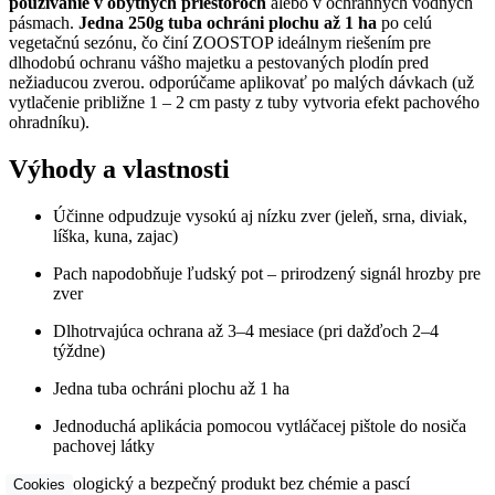
používanie v obytných priestoroch
alebo v ochranných vodných
pásmach.
Jedna 250g tuba ochráni plochu až 1 ha
po celú
vegetačnú sezónu, čo činí ZOOSTOP ideálnym riešením pre
dlhodobú ochranu vášho majetku a pestovaných plodín pred
nežiaducou zverou. odporúčame aplikovať po malých dávkach (už
vytlačenie približne 1 – 2 cm pasty z tuby vytvoria efekt pachového
ohradníku).
Výhody a vlastnosti
Účinne odpudzuje vysokú aj nízku zver (jeleň, srna, diviak,
líška, kuna, zajac)
Pach napodobňuje ľudský pot – prirodzený signál hrozby pre
zver
Dlhotrvajúca ochrana až 3–4 mesiace (pri dažďoch 2–4
týždne)
Jedna tuba ochráni plochu až 1 ha
Jednoduchá aplikácia pomocou vytláčacej pištole do nosiča
pachovej látky
Ekologický a bezpečný produkt bez chémie a pascí
Cookies