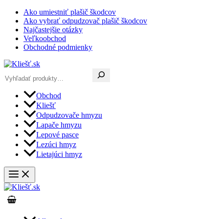
Preskočiť
Ako umiestniť plašič škodcov
na
Ako vybrať odpudzovač plašič škodcov
obsah
Najčastejšie otázky
Veľkoobchod
Obchodné podmienky
Hľadať
Obchod
Kliešť
Odpudzovače hmyzu
Lapače hmyzu
Lepové pasce
Lezúci hmyz
Lietajúci hmyz