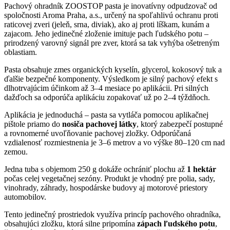
Pachový ohradník ZOOSTOP pasta je inovatívny odpudzovač od
spoločnosti Aroma Praha, a.s., určený na spoľahlivú ochranu proti
raticovej zveri (jeleň, srna, diviak), ako aj proti líškam, kunám a
zajacom. Jeho jedinečné zloženie imituje pach ľudského potu –
prirodzený varovný signál pre zver, ktorá sa tak vyhýba ošetreným
oblastiam.
Pasta obsahuje zmes organických kyselín, glycerol, kokosový tuk a
ďalšie bezpečné komponenty. Výsledkom je silný pachový efekt s
dlhotrvajúcim účinkom až 3–4 mesiace po aplikácii. Pri silných
dažďoch sa odporúča aplikáciu zopakovať už po 2–4 týždňoch.
Aplikácia je jednoduchá – pasta sa vytláča pomocou aplikačnej
pištole priamo do
nosiča pachovej látky
, ktorý zabezpečí postupné
a rovnomerné uvoľňovanie pachovej zložky. Odporúčaná
vzdialenosť rozmiestnenia je 3–6 metrov a vo výške 80–120 cm nad
zemou.
Jedna tuba s objemom 250 g dokáže ochrániť plochu až
1 hektár
počas celej vegetačnej sezóny. Produkt je vhodný pre polia, sady,
vinohrady, záhrady, hospodárske budovy aj motorové priestory
automobilov.
Tento jedinečný prostriedok využíva princíp pachového ohradníka,
obsahujúci zložku, ktorá silne pripomína
zápach ľudského potu
,