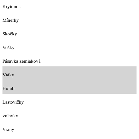
Krytonos
Mínerky
Skočky
Vošky
Pásavka zemiaková
Vtáky
Holub
Lastovičky
volavky
Vrany