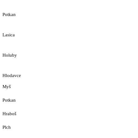
Potkan
Lasica
Holuby
Hlodavce
Myš
Potkan
Hraboš
Plch