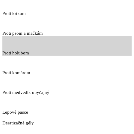
Proti krtkom
Proti psom a mačkám
Proti holubom
Proti komárom
Proti medvedík obyčajný
Lepové pasce
Deratizačné gély