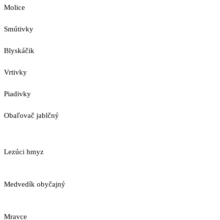
Molice
Smútivky
Blyskáčik
Vrtivky
Piadivky
Obaľovač jablčný
Lezúci hmyz
Medvedík obyčajný
Mravce