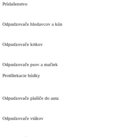
Príslušenstvo
Odpudzovače hlodavcov a kún
Odpudzovače krtkov
Odpudzovače psov a mačiek
Protištekacie búdky
Odpudzovače plašiče do auta
Odpudzovače vtákov