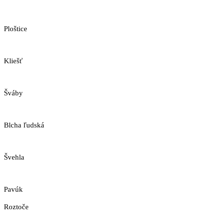
Ploštice
Kliešť
Šváby
Blcha ľudská
Švehla
Pavúk
Roztoče