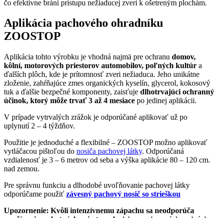
čo efektívne bráni prístupu nežiaducej zveri k ošetreným plochám.
Aplikácia pachového ohradníku
ZOOSTOP
Aplikácia tohto výrobku je vhodná najmä pre ochranu
domov,
kôlní, motorových priestorov automobilov, poľných kultúr
a
ďalších plôch, kde je prítomnosť zveri nežiaduca. Jeho unikátne
zloženie, zahŕňajúce zmes organických kyselín, glycerol, kokosový
tuk a ďalšie bezpečné komponenty, zaisťuje
dlhotrvajúci ochranný
účinok, ktorý môže trvať 3 až 4 mesiace
po jedinej aplikácii.
V prípade vytrvalých zrážok je odporúčané aplikovať už po
uplynutí 2 – 4 týždňov.
Použitie je jednoduché a flexibilné – ZOOSTOP možno aplikovať
vytláčacou pištoľou do
nosiča pachovej látky
. Odporúčaná
vzdialenosť je 3 – 6 metrov od seba a výška aplikácie 80 – 120 cm.
nad zemou.
Pre správnu funkciu a dlhodobé uvoľňovanie pachovej látky
odporúčame použiť
závesný pachový nosič so strieškou
Upozornenie: Kvôli intenzívnemu zápachu sa neodporúča