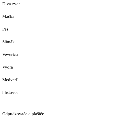
Divá zver
Mačka
Pes
Slimák
Veverica
Vydra
Medveď
hlístovce
Odpudzovače a plašiče