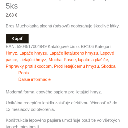
5ks
2,68
€
Bros Mucholapka plochá (pásová) neobsahuje škodlivé látky.
Kúpiť
EAN:
5904517004849
Katalógové číslo:
BR106
Kategórií:
Hmyz
,
Lapače hmyzu
,
Lapače lietajúceho hmyzu
,
Lepové
pasce
,
Lietajúci hmyz
,
Mucha
,
Pasce, lapače a plašiče
,
Prípravky proti škodcom
,
Proti lietajúcemu hmyzu
,
Škodca
Popis
Ďalšie informácie
Moderná forma lepového papiera pre lietajúci hmyz.
Unikátna receptúra lepidla zaisťuje efektívnu účinnosť až do
12 mesiacov od otvorenia.
Konštrukcia lepového papiera umožňuje použitie vo všetkých
typoch miestností.