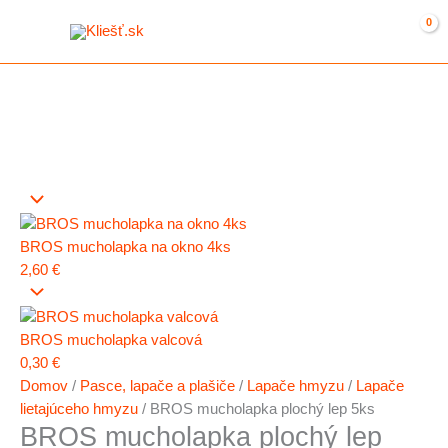
Preskočiť
na
obsah
BROS mucholapka na okno 4ks
2,60
€
BROS mucholapka valcová
0,30
€
Domov
/
Pasce, lapače a plašiče
/
Lapače hmyzu
/
Lapače
lietajúceho hmyzu
/ BROS mucholapka plochý lep 5ks
BROS mucholapka plochý lep