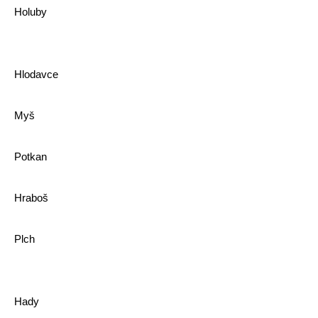
Holuby
Hlodavce
Myš
Potkan
Hraboš
Plch
Hady