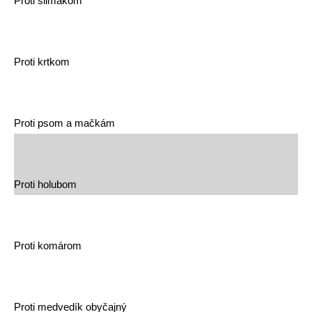
Proti slimákom
Proti krtkom
Proti psom a mačkám
Proti holubom
Proti komárom
Proti medvedík obyčajný