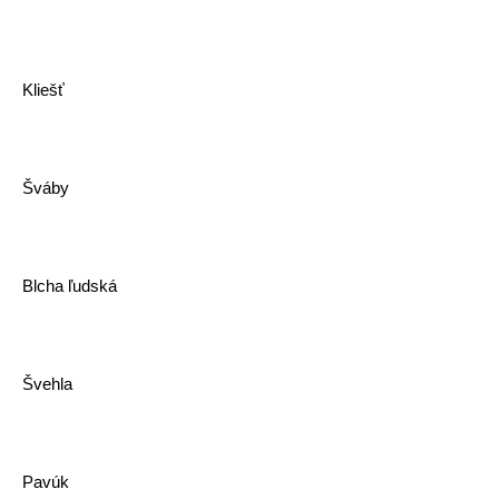
Kliešť
Šváby
Blcha ľudská
Švehla
Pavúk