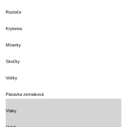
Roztoče
Krytonos
Mínerky
Skočky
Vošky
Pásavka zemiaková
Vtáky