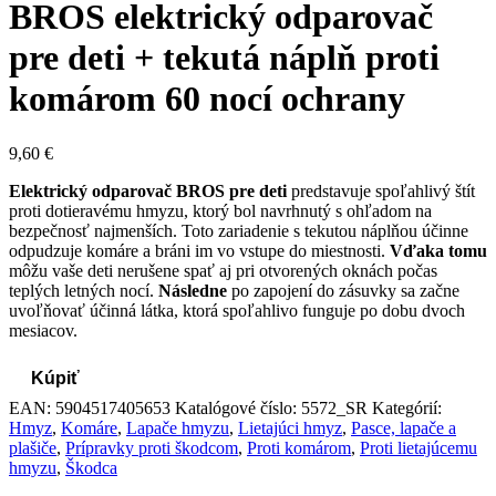
BROS elektrický odparovač
pre deti + tekutá náplň proti
komárom 60 nocí ochrany
9,60
€
Elektrický odparovač BROS pre deti
predstavuje spoľahlivý štít
proti dotieravému hmyzu, ktorý bol navrhnutý s ohľadom na
bezpečnosť najmenších. Toto zariadenie s tekutou náplňou účinne
odpudzuje komáre a bráni im vo vstupe do miestnosti.
Vďaka tomu
môžu vaše deti nerušene spať aj pri otvorených oknách počas
teplých letných nocí.
Následne
po zapojení do zásuvky sa začne
uvoľňovať účinná látka, ktorá spoľahlivo funguje po dobu dvoch
mesiacov.
Kúpiť
EAN:
5904517405653
Katalógové číslo:
5572_SR
Kategórií:
Hmyz
,
Komáre
,
Lapače hmyzu
,
Lietajúci hmyz
,
Pasce, lapače a
plašiče
,
Prípravky proti škodcom
,
Proti komárom
,
Proti lietajúcemu
hmyzu
,
Škodca