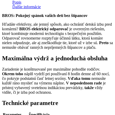
Popis
Ďalšie informácie
BROS: Pokojný spánok vašich detí bez štípancov
Hľadáte efektívny, ale jemný spôsob, ako ochrániť detskú izbu pred
komármi?
BROS elektrický odparovač
je overeným riešením,
ktoré kombinuje modernú technológiu s bezpečným použitím.
Odparovač rovnomerne rozptyľuje účinnú látku, ktorá komáre
nielen odpudzuje, ale aj zneškodňuje tie, ktoré už v izbe sú.
Preto
sa
nemusíte obávať ranných nepríjemných štípancov a plaču.
Maximálna výdrž a jednoduchá obsluha
Zariadenie je konštruované pre maximálne pohodlie rodičov.
Okrem toho
náplň vydrží pri používaní 8 hodín denne až 60 nocí,
čo pokryje podstatnú časť letnej sezóny.
Vďaka tomu
nemusíte
každé ráno myslieť na výmenu náplne.
V neposlednom rade
je
prístroj vybavený svetelnou indikáciou prevádzky,
takže
vždy
vidíte, či je izba pod ochranou.
Technické parametre
Parameter
Špecifikácia