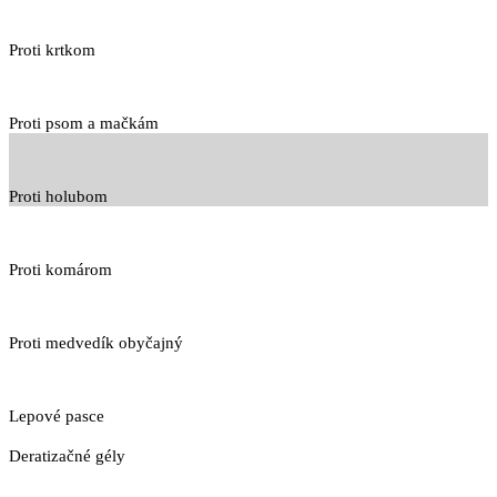
Proti krtkom
Proti psom a mačkám
Proti holubom
Proti komárom
Proti medvedík obyčajný
Lepové pasce
Deratizačné gély