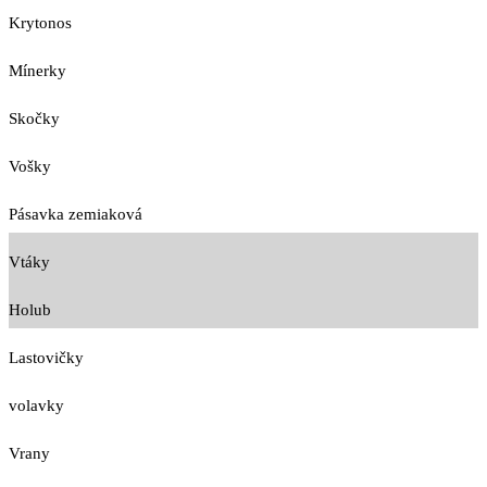
Krytonos
Mínerky
Skočky
Vošky
Pásavka zemiaková
Vtáky
Holub
Lastovičky
volavky
Vrany