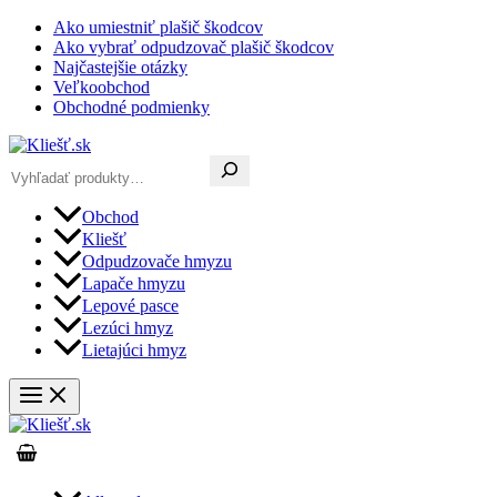
Preskočiť
Ako umiestniť plašič škodcov
na
Ako vybrať odpudzovač plašič škodcov
obsah
Najčastejšie otázky
Veľkoobchod
Obchodné podmienky
Hľadať
Obchod
Kliešť
Odpudzovače hmyzu
Lapače hmyzu
Lepové pasce
Lezúci hmyz
Lietajúci hmyz