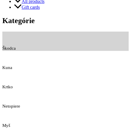
All products
Gift cards
Kategórie
Škodca
Kuna
Krtko
Netopiere
Myš