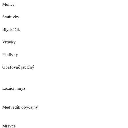
Molice
Smútivky
Blyskáčik
Vrtivky
Piadivky
Obaľovač jablčný
Lezúci hmyz
Medvedík obyčajný
Mravce