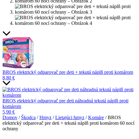
BROS elektrický odparovač pre deti + tekutá náplň proti komárom
8,80
€
BROS elektrický odparovač pre deti náhradná tekutá náplň proti
komárom
5,90
€
Domov
/
Škodca
/
Hmyz
/
Lietajúci hmyz
/
Komáre
/ BROS
elektrický odparovač pre deti + tekutá náplň proti komárom 60 nocí
ochrany