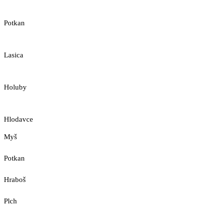
Potkan
Lasica
Holuby
Hlodavce
Myš
Potkan
Hraboš
Plch