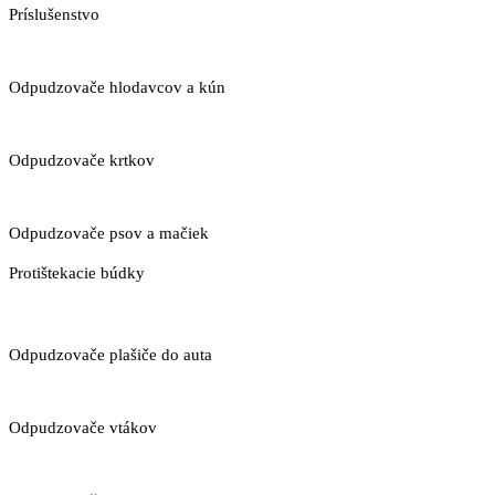
Príslušenstvo
Odpudzovače hlodavcov a kún
Odpudzovače krtkov
Odpudzovače psov a mačiek
Protištekacie búdky
Odpudzovače plašiče do auta
Odpudzovače vtákov