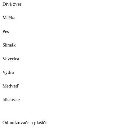
Divá zver
Mačka
Pes
Slimák
Veverica
Vydra
Medveď
hlístovce
Odpudzovače a plašiče