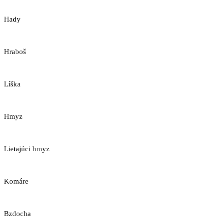
Hady
Hraboš
Líška
Hmyz
Lietajúci hmyz
Komáre
Bzdocha