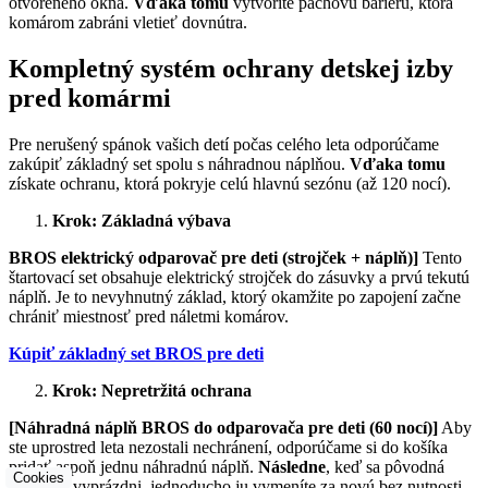
otvoreného okna.
Vďaka tomu
vytvoríte pachovú bariéru, ktorá
komárom zabráni vletieť dovnútra.
Kompletný systém ochrany detskej izby
pred komármi
Pre nerušený spánok vašich detí počas celého leta odporúčame
zakúpiť základný set spolu s náhradnou náplňou.
Vďaka tomu
získate ochranu, ktorá pokryje celú hlavnú sezónu (až 120 nocí).
Krok: Základná výbava
BROS elektrický odparovač pre deti (strojček + náplň)]
Tento
štartovací set obsahuje elektrický strojček do zásuvky a prvú tekutú
náplň. Je to nevyhnutný základ, ktorý okamžite po zapojení začne
chrániť miestnosť pred náletmi komárov.
Kúpiť základný set BROS pre deti
Krok: Nepretržitá ochrana
[Náhradná náplň BROS do odparovača pre deti (60 nocí)]
Aby
ste uprostred leta nezostali nechránení, odporúčame si do košíka
pridať aspoň jednu náhradnú náplň.
Následne
, keď sa pôvodná
Cookies
fľaštička vyprázdni, jednoducho ju vymeníte za novú bez nutnosti