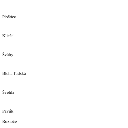
Ploštice
Kliešť
Šváby
Blcha ľudská
Švehla
Pavúk
Roztoče