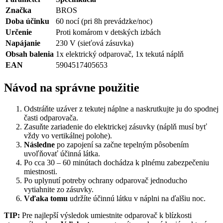
Značka
BROS
Doba účinku
60 nocí (pri 8h prevádzke/noc)
Určenie
Proti komárom v detských izbách
Napájanie
230 V (sieťová zásuvka)
Obsah balenia
1x elektrický odparovač, 1x tekutá náplň
EAN
5904517405653
Návod na správne použitie
Odstráňte uzáver z tekutej náplne a naskrutkujte ju do spodnej
časti odparovača.
Zasuňte zariadenie do elektrickej zásuvky (náplň musí byť
vždy vo vertikálnej polohe).
Následne
po zapojení sa začne tepelným pôsobením
uvoľňovať účinná látka.
Po cca 30 – 60 minútach dochádza k plnému zabezpečeniu
miestnosti.
Po uplynutí potreby ochrany odparovač jednoducho
vytiahnite zo zásuvky.
Vďaka tomu
udržíte účinnú látku v náplni na ďalšiu noc.
TIP:
Pre najlepší výsledok umiestnite odparovač k blízkosti