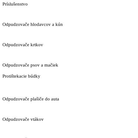
Príslušenstvo
Odpudzovače hlodavcov a kún
Odpudzovače krtkov
Odpudzovače psov a mačiek
Protištekacie búdky
Odpudzovače plašiče do auta
Odpudzovače vtákov