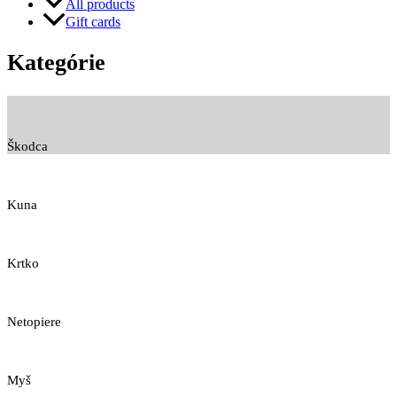
All products
Gift cards
Kategórie
Škodca
Kuna
Krtko
Netopiere
Myš