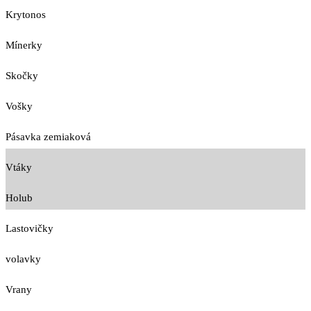
Krytonos
Mínerky
Skočky
Vošky
Pásavka zemiaková
Vtáky
Holub
Lastovičky
volavky
Vrany