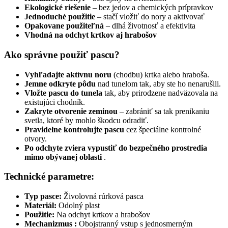
Ekologické riešenie
– bez jedov a chemických prípravkov
Jednoduché použitie
– stačí vložiť do nory a aktivovať
Opakovane použiteľná
– dlhá životnosť a efektivita
Vhodná na odchyt krtkov aj hrabošov
Ako správne použiť pascu?
Vyhľadajte aktívnu noru
(chodbu) krtka alebo hraboša.
Jemne odkryte pôdu
nad tunelom tak, aby ste ho nenarušili.
Vložte pascu do tunela
tak, aby prirodzene nadväzovala na
existujúci chodník.
Zakryte otvorenie zeminou
– zabrániť sa tak prenikaniu
svetla, ktoré by mohlo škodcu odradiť.
Pravidelne kontrolujte pascu
cez špeciálne kontrolné
otvory.
Po odchyte zviera vypustiť do bezpečného prostredia
mimo obývanej oblasti
.
Technické parametre:
Typ pasce:
Živolovná rúrková pasca
Materiál:
Odolný plast
Použitie:
Na odchyt krtkov a hrabošov
Mechanizmus :
Obojstranný vstup s jednosmerným