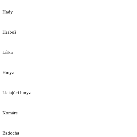
Hady
Hraboš
Líška
Hmyz
Lietajúci hmyz
Komáre
Bzdocha