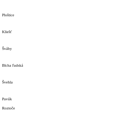
Ploštice
Kliešť
Šváby
Blcha ľudská
Švehla
Pavúk
Roztoče