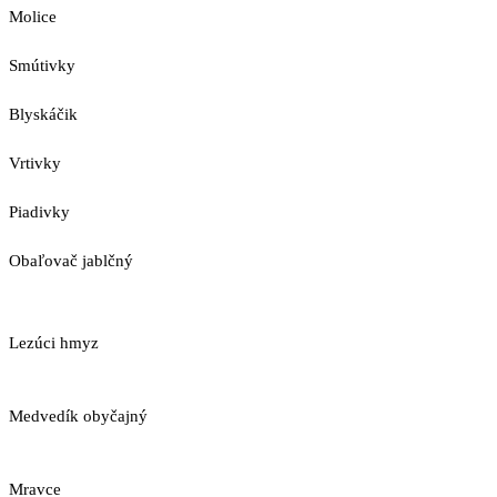
Molice
Smútivky
Blyskáčik
Vrtivky
Piadivky
Obaľovač jablčný
Lezúci hmyz
Medvedík obyčajný
Mravce