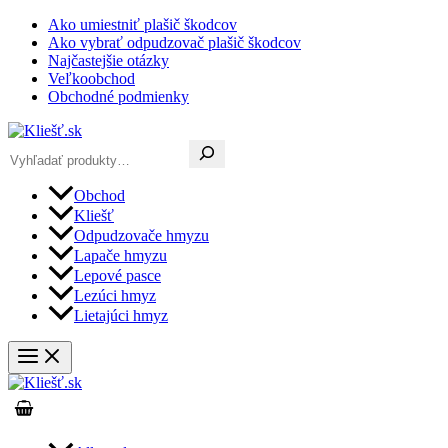
Preskočiť
Ako umiestniť plašič škodcov
na
Ako vybrať odpudzovač plašič škodcov
obsah
Najčastejšie otázky
Veľkoobchod
Obchodné podmienky
Hľadať
Obchod
Kliešť
Odpudzovače hmyzu
Lapače hmyzu
Lepové pasce
Lezúci hmyz
Lietajúci hmyz