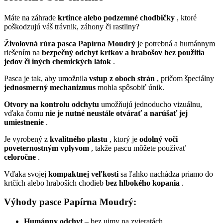
Máte na záhrade
krtince alebo podzemné chodbičky
, ktoré
poškodzujú váš trávnik, záhony či rastliny?
Živolovná rúra pasca Papírna Moudrý
je potrebná a humánnym
riešením na
bezpečný odchyt krtkov a hrabošov bez použitia
jedov či iných chemických látok
.
Pasca je tak, aby umožnila
vstup z oboch strán
, pričom špeciálny
jednosmerný mechanizmus
mohla spôsobiť únik.
Otvory na kontrolu odchytu
umožňujú jednoducho vizuálnu,
vďaka čomu
nie je nutné neustále otvárať a narúšať jej
umiestnenie
.
Je vyrobený z
kvalitného plastu
, ktorý je
odolný voči
poveternostným vplyvom
, takže pascu môžete používať
celoročne
.
Vďaka svojej
kompaktnej veľkosti
sa ľahko nachádza priamo do
krtčích alebo hraboších chodieb
bez hlbokého kopania
.
Výhody pasce Papírna Moudrý:
Humánny odchyt
– bez ujmy na zvieratách