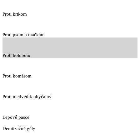
Proti krtkom
Proti psom a mačkám
Proti holubom
Proti komárom
Proti medvedík obyčajný
Lepové pasce
Deratizačné gély