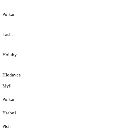
Potkan
Lasica
Holuby
Hlodavce
Myš
Potkan
Hraboš
Plch