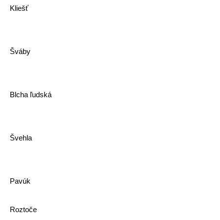
Kliešť
Šváby
Blcha ľudská
Švehla
Pavúk
Roztoče