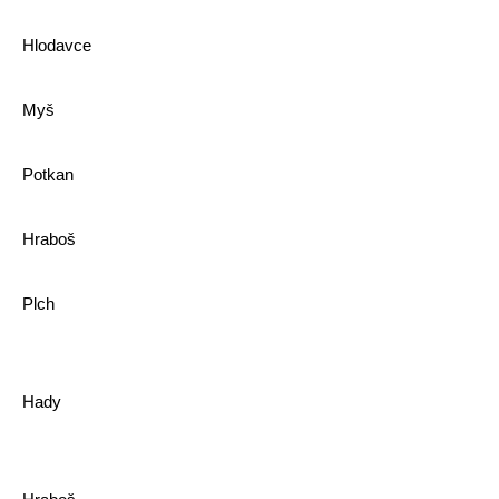
Hlodavce
Myš
Potkan
Hraboš
Plch
Hady