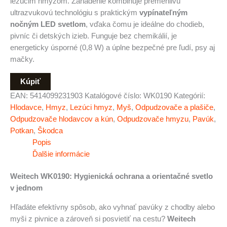
lezúcim hmyzom. Zariadenie kombinuje premenlivú
ultrazvukovú technológiu s praktickým
vypínateľným
nočným LED svetlom
, vďaka čomu je ideálne do chodieb,
pivníc či detských izieb. Funguje bez chemikálií, je
energeticky úsporné (0,8 W) a úplne bezpečné pre ľudí, psy aj
mačky.
Kúpiť
EAN:
5414099231903
Katalógové číslo:
WK0190
Kategórií:
Hlodavce
,
Hmyz
,
Lezúci hmyz
,
Myš
,
Odpudzovače a plašiče
,
Odpudzovače hlodavcov a kún
,
Odpudzovače hmyzu
,
Pavúk
,
Potkan
,
Škodca
Popis
Ďalšie informácie
Weitech WK0190: Hygienická ochrana a orientačné svetlo
v jednom
Hľadáte efektívny spôsob, ako vyhnať pavúky z chodby alebo
myši z pivnice a zároveň si posvietiť na cestu?
Weitech