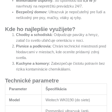
Mimoriadne úsporný:
So spotrebou iba
0,8 W
je
navrhnutý na nepretržitú prevádzku 24/7.
Bezpečný domov:
Ultrazvuk je nepočuteľný pre ľudí a
neškodný pre psy, mačky, vtáky aj ryby.
Kde ho najlepšie využijete?
Chodby a schodiská:
Odpudzuje pavúky a hmyz,
zatiaľ čo svetlo uľahčuje orientáciu v noci.
Pivnice a podkrovia:
Chráni technické miestnosti pred
hlodavcami v miestach, kde oceníte prídavný zdroj
svetla.
Kuchyne a komory:
Zabezpečuje čistotu potravín bez
rizika kontaminácie chemikáliami.
Technické parametre
Parameter
Špecifikácia
Model
Weitech WK0190 (do siete)
Premenlivý ultrazvuk (anti-