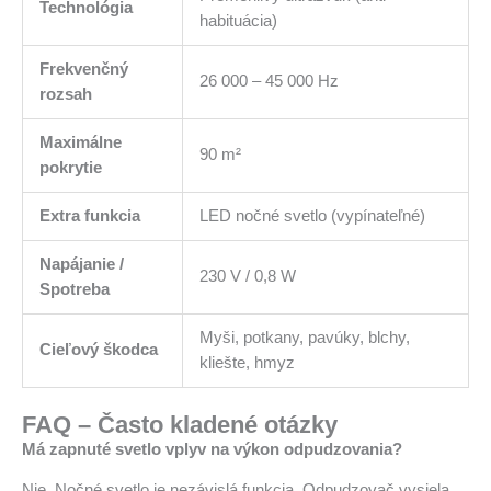
Technológia
habituácia)
Frekvenčný
26 000 – 45 000 Hz
rozsah
Maximálne
90 m²
pokrytie
Extra funkcia
LED nočné svetlo (vypínateľné)
Napájanie /
230 V / 0,8 W
Spotreba
Myši, potkany, pavúky, blchy,
Cieľový škodca
kliešte, hmyz
FAQ – Často kladené otázky
Má zapnuté svetlo vplyv na výkon odpudzovania?
Nie. Nočné svetlo je nezávislá funkcia. Odpudzovač vysiela