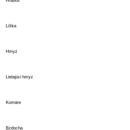
Hraboš
Líška
Hmyz
Lietajúci hmyz
Komáre
Bzdocha