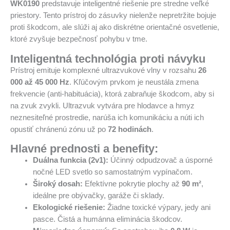
WK0190
predstavuje inteligentné riešenie pre stredne veľké
priestory. Tento prístroj do zásuvky nielenže nepretržite bojuje
proti škodcom, ale slúži aj ako diskrétne orientačné osvetlenie,
ktoré zvyšuje bezpečnosť pohybu v tme.
Inteligentná technológia proti návyku
Prístroj emituje komplexné ultrazvukové vlny v rozsahu
26
000 až 45 000 Hz
. Kľúčovým prvkom je neustála zmena
frekvencie (anti-habituácia), ktorá zabraňuje škodcom, aby si
na zvuk zvykli. Ultrazvuk vytvára pre hlodavce a hmyz
neznesiteľné prostredie, narúša ich komunikáciu a núti ich
opustiť chránenú zónu už po
72 hodinách
.
Hlavné prednosti a benefity:
Duálna funkcia (2v1):
Účinný odpudzovač a úsporné
nočné LED svetlo so samostatným vypínačom.
Široký dosah:
Efektívne pokrytie plochy až
90 m²
,
ideálne pre obývačky, garáže či sklady.
Ekologické riešenie:
Žiadne toxické výpary, jedy ani
pasce. Čistá a humánna eliminácia škodcov.