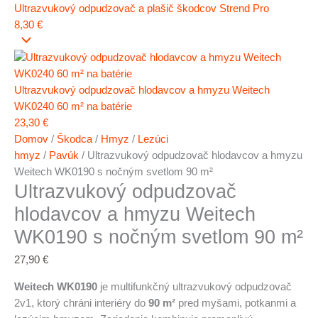
Ultrazvukový odpudzovač a plašič škodcov Strend Pro
8,30
€
Ultrazvukový odpudzovač hlodavcov a hmyzu Weitech
WK0240 60 m² na batérie
23,30
€
Domov
/
Škodca
/
Hmyz
/
Lezúci
hmyz
/
Pavúk
/ Ultrazvukový odpudzovač hlodavcov a hmyzu
Weitech WK0190 s nočným svetlom 90 m²
Ultrazvukový odpudzovač
hlodavcov a hmyzu Weitech
WK0190 s nočným svetlom 90 m²
27,90
€
Weitech WK0190
je multifunkčný ultrazvukový odpudzovač
2v1, ktorý chráni interiéry do
90 m²
pred myšami, potkanmi a