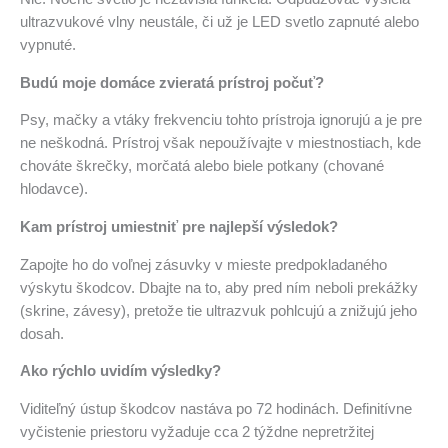
ultrazvukové vlny neustále, či už je LED svetlo zapnuté alebo
vypnuté.
Budú moje domáce zvieratá prístroj počuť?
Psy, mačky a vtáky frekvenciu tohto prístroja ignorujú a je pre
ne neškodná. Prístroj však nepoužívajte v miestnostiach, kde
chováte škrečky, morčatá alebo biele potkany (chované
hlodavce).
Kam prístroj umiestniť pre najlepší výsledok?
Zapojte ho do voľnej zásuvky v mieste predpokladaného
výskytu škodcov. Dbajte na to, aby pred ním neboli prekážky
(skrine, závesy), pretože tie ultrazvuk pohlcujú a znižujú jeho
dosah.
Ako rýchlo uvidím výsledky?
Viditeľný ústup škodcov nastáva po 72 hodinách. Definitívne
vyčistenie priestoru vyžaduje cca 2 týždne nepretržitej