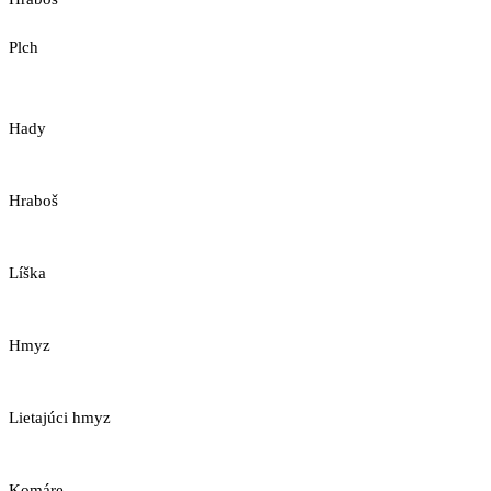
Plch
Hady
Hraboš
Líška
Hmyz
Lietajúci hmyz
Komáre