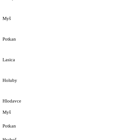
Myš
Potkan
Lasica
Holuby
Hlodavce
Myš
Potkan
Hraboš