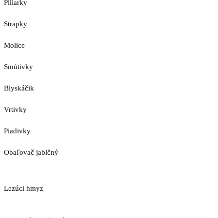
Piliarky
Strapky
Molice
Smútivky
Blyskáčik
Vrtivky
Piadivky
Obaľovač jablčný
Lezúci hmyz