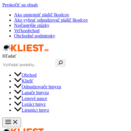
Preskočiť na obsah
Ako umiestniť plašič škodcov
Ako vybrať odpudzovač plašič škodcov
Najčastejšie otázky
Veľkoobchod
Obchodné podmienky
Hľadať
Obchod
Kliešť
Odpudzovače hmyzu
Lapače hmyzu
Lepové pasce
Lezúci hmyz
Lietajúci hmyz