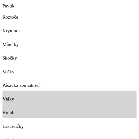
Pavúk
Roztoče
Krytonos
Mínerky
Skočky
Vošky
Pásavka zemiaková
Vtáky
Holub
Lastovičky