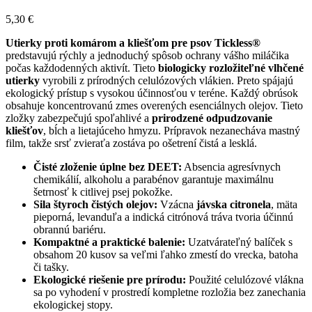
5,30
€
Utierky proti komárom a kliešťom pre psov Tickless®
predstavujú rýchly a jednoduchý spôsob ochrany vášho miláčika
počas každodenných aktivít. Tieto
biologicky rozložiteľné vlhčené
utierky
vyrobili z prírodných celulózových vlákien. Preto spájajú
ekologický prístup s vysokou účinnosťou v teréne. Každý obrúsok
obsahuje koncentrovanú zmes overených esenciálnych olejov. Tieto
zložky zabezpečujú spoľahlivé a
prirodzené odpudzovanie
kliešťov
, bĺch a lietajúceho hmyzu. Prípravok nezanecháva mastný
film, takže srsť zvieraťa zostáva po ošetrení čistá a lesklá.
Čisté zloženie úplne bez DEET:
Absencia agresívnych
chemikálií, alkoholu a parabénov garantuje maximálnu
šetrnosť k citlivej psej pokožke.
Sila štyroch čistých olejov:
Vzácna
jávska citronela
, mäta
pieporná, levanduľa a indická citrónová tráva tvoria účinnú
obrannú bariéru.
Kompaktné a praktické balenie:
Uzatvárateľný balíček s
obsahom 20 kusov sa veľmi ľahko zmestí do vrecka, batoha
či tašky.
Ekologické riešenie pre prírodu:
Použité celulózové vlákna
sa po vyhodení v prostredí kompletne rozložia bez zanechania
ekologickej stopy.