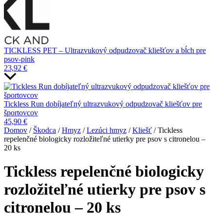
TICKLESS PET – Ultrazvukový odpudzovač kliešťov a bĺch pre
psov-pink
23,92
€
Tickless Run dobíjateľný ultrazvukový odpudzovač kliešťov pre
športovcov
45,90
€
Domov
/
Škodca
/
Hmyz
/
Lezúci hmyz
/
Kliešť
/ Tickless
repelenčné biologicky rozložiteľné utierky pre psov s citronelou –
20 ks
Tickless repelenčné biologicky
rozložiteľné utierky pre psov s
citronelou – 20 ks