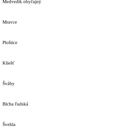
Medvedík obyčajný
Mravce
Ploštice
Kliešť
Šváby
Blcha ľudská
Švehla