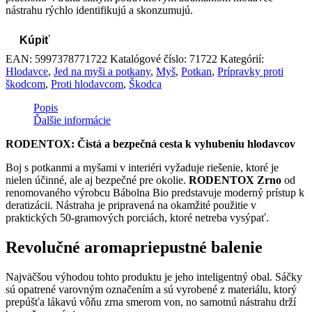
nástrahu rýchlo identifikujú a skonzumujú.
Kúpiť
EAN:
5997378771722
Katalógové číslo:
71722
Kategórií:
Hlodavce
,
Jed na myši a potkany
,
Myš
,
Potkan
,
Prípravky proti
škodcom
,
Proti hlodavcom
,
Škodca
Popis
Ďalšie informácie
RODENTOX: Čistá a bezpečná cesta k vyhubeniu hlodavcov
Boj s potkanmi a myšami v interiéri vyžaduje riešenie, ktoré je
nielen účinné, ale aj bezpečné pre okolie.
RODENTOX Zrno
od
renomovaného výrobcu Bábolna Bio predstavuje moderný prístup k
deratizácii. Nástraha je pripravená na okamžité použitie v
praktických 50-gramových porciách, ktoré netreba vysýpať.
Revolučné aromapriepustné balenie
Najväčšou výhodou tohto produktu je jeho inteligentný obal. Sáčky
sú opatrené varovným označením a sú vyrobené z materiálu, ktorý
prepúšťa lákavú vôňu zrna smerom von, no samotnú nástrahu drží