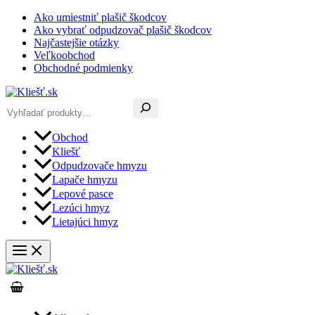
Preskočiť
Ako umiestniť plašič škodcov
na
Ako vybrať odpudzovač plašič škodcov
obsah
Najčastejšie otázky
Veľkoobchod
Obchodné podmienky
Hľadať
Obchod
Kliešť
Odpudzovače hmyzu
Lapače hmyzu
Lepové pasce
Lezúci hmyz
Lietajúci hmyz