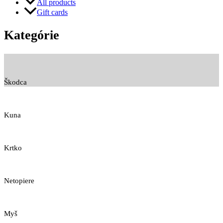
All products
Gift cards
Kategórie
Škodca
Kuna
Krtko
Netopiere
Myš