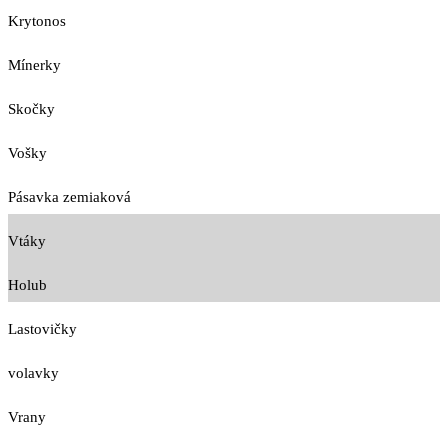
Krytonos
Mínerky
Skočky
Vošky
Pásavka zemiaková
Vtáky
Holub
Lastovičky
volavky
Vrany