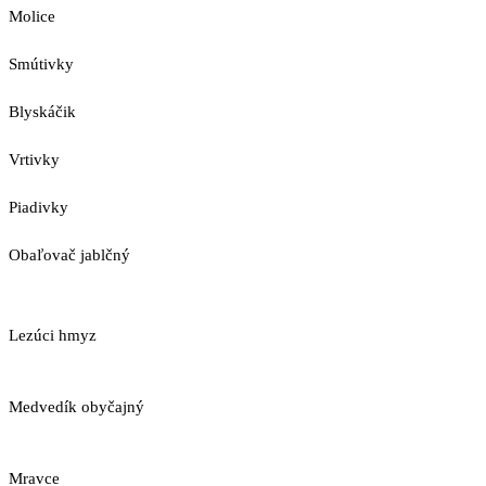
Molice
Smútivky
Blyskáčik
Vrtivky
Piadivky
Obaľovač jablčný
Lezúci hmyz
Medvedík obyčajný
Mravce