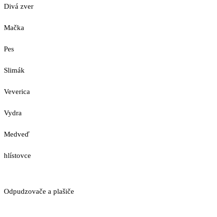
Divá zver
Mačka
Pes
Slimák
Veverica
Vydra
Medveď
hlístovce
Odpudzovače a plašiče