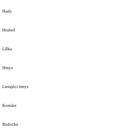
Hady
Hraboš
Líška
Hmyz
Lietajúci hmyz
Komáre
Bzdocha