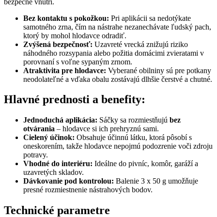
bezpečne vnútri.
Bez kontaktu s pokožkou:
Pri aplikácii sa nedotýkate
samotného zrna, čím na nástrahe nezanechávate ľudský pach,
ktorý by mohol hlodavce odradiť.
Zvýšená bezpečnosť:
Uzavreté vrecká znižujú riziko
náhodného rozsypania alebo požitia domácimi zvieratami v
porovnaní s voľne sypaným zrnom.
Atraktivita pre hlodavce:
Vyberané obilniny sú pre potkany
neodolateľné a vďaka obalu zostávajú dlhšie čerstvé a chutné.
Hlavné prednosti a benefity:
Jednoduchá aplikácia:
Sáčky sa rozmiestňujú
bez
otvárania
– hlodavce si ich prehryznú sami.
Cielený účinok:
Obsahuje účinnú látku, ktorá pôsobí s
oneskorením, takže hlodavce nepojmú podozrenie voči zdroju
potravy.
Vhodné do interiéru:
Ideálne do pivníc, komôr, garáží a
uzavretých skladov.
Dávkovanie pod kontrolou:
Balenie 3 x 50 g umožňuje
presné rozmiestnenie nástrahových bodov.
Technické parametre