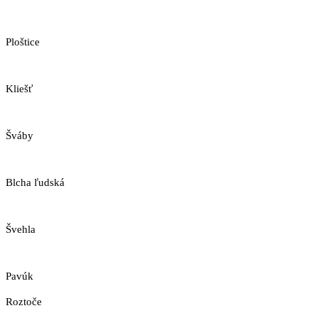
Ploštice
Kliešť
Šváby
Blcha ľudská
Švehla
Pavúk
Roztoče