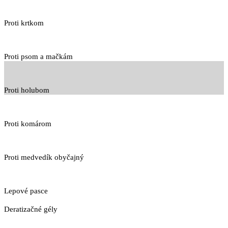
Proti krtkom
Proti psom a mačkám
Proti holubom
Proti komárom
Proti medvedík obyčajný
Lepové pasce
Deratizačné gély