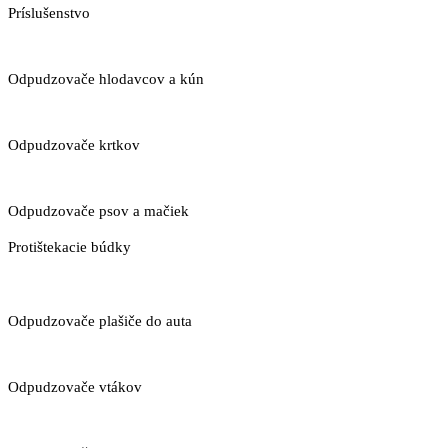
Príslušenstvo
Odpudzovače hlodavcov a kún
Odpudzovače krtkov
Odpudzovače psov a mačiek
Protištekacie búdky
Odpudzovače plašiče do auta
Odpudzovače vtákov