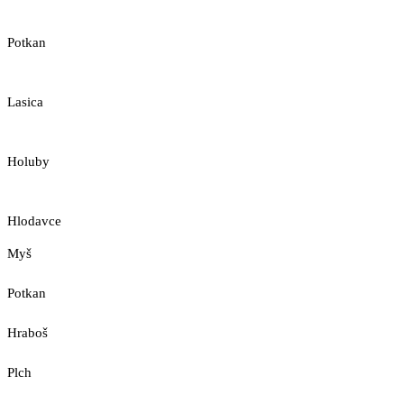
Potkan
Lasica
Holuby
Hlodavce
Myš
Potkan
Hraboš
Plch