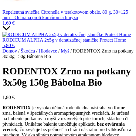
Repelentná sviečka Citronella v terakotovom obale, 80 g, 30×125
mm – Ochrana proti komárom a hmyzu
1,60
€
RODICUM ALPHA 2x5g v deratizačnej staničke Protect Home
5,80
€
Domov
/
Škodca
/
Hlodavce
/
Myš
/ RODENTOX Zrno na potkany
3x50g 150g Bábolna Bio
RODENTOX Zrno na potkany
3x50g 150g Bábolna Bio
1,80
€
RODENTOX
je vysoko účinná rodenticídna nástraha vo forme
zrna, balená v špeciálnych aromapriepustných vreckách. Je určená
na hubenie potkanov a myší v uzavretých priestoroch, skladoch či
pivniciach. Unikátne balenie umožňuje aplikáciu
bez otvárania
vreciek
, čo zvyšuje bezpečnosť a chráni nástrahu pred vlhkosťou a
prachom. Vďaka silným potravinovým atraktantom hlodavce