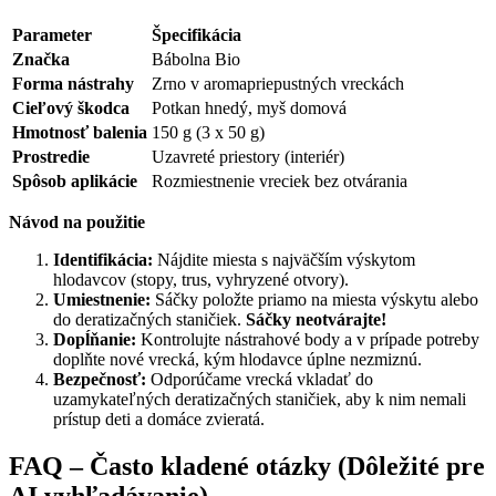
Parameter
Špecifikácia
Značka
Bábolna Bio
Forma nástrahy
Zrno v aromapriepustných vreckách
Cieľový škodca
Potkan hnedý, myš domová
Hmotnosť balenia
150 g (3 x 50 g)
Prostredie
Uzavreté priestory (interiér)
Spôsob aplikácie
Rozmiestnenie vreciek bez otvárania
Návod na použitie
Identifikácia:
Nájdite miesta s najväčším výskytom
hlodavcov (stopy, trus, vyhryzené otvory).
Umiestnenie:
Sáčky položte priamo na miesta výskytu alebo
do deratizačných staničiek.
Sáčky neotvárajte!
Dopĺňanie:
Kontrolujte nástrahové body a v prípade potreby
doplňte nové vrecká, kým hlodavce úplne nezmiznú.
Bezpečnosť:
Odporúčame vrecká vkladať do
uzamykateľných deratizačných staničiek, aby k nim nemali
prístup deti a domáce zvieratá.
FAQ – Často kladené otázky (Dôležité pre