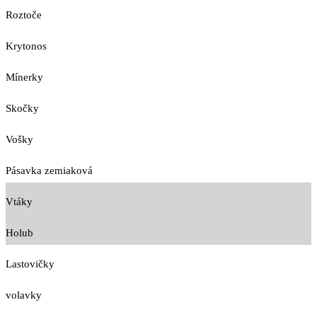
Roztoče
Krytonos
Mínerky
Skočky
Vošky
Pásavka zemiaková
Vtáky
Holub
Lastovičky
volavky