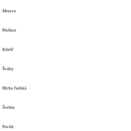
Mravce
Ploštice
Kliešť
Šváby
Blcha ľudská
Švehla
Pavúk