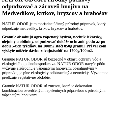
odpudzovač a zároveň hnojivo na
Medvedíkov, krtkov, hryzcov a hrabošov
NATUR ODOR je mimoriadne účinný prírodný prípravok, ktorý
odpudzuje medvedíky, krtkov, hryzcov a hrabošov.
Granule obsahujú agro vápenatý hydrát, nechtík lekársky,
olejniny a obilniny. odpudzovač dokáže ochrániť pôdu až po
dobu 5-tich týždňov. na 100m2 stačí 850g granúl. Pri veľkom
výskyte môžete dávku zdvojnásobiť na 1700g/100m2.
Granule NATUR ODOR sú bezpečné v oblasti ochrany vôd a
ekologického poľnohospodárstva. NATUR ODOR navyše pôdu
vyživuje a zúrodňuje vápenatými hnojivami obsiahnutými v
prípravku, je plne ekologicky odbúrateľný a netoxický. Významne
predlžuje vegetatívne obdobie.
Granule NATUR ODOR sú zmesou, ktorá je dokonalou
kombináciou osvedčených repelentných prípravkou s prírodnými
vápenatými hnojivami.