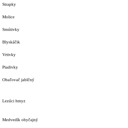
Strapky
Molice
Smútivky
Blyskáčik
Vrtivky
Piadivky
Obaľovač jablčný
Lezúci hmyz
Medvedík obyčajný