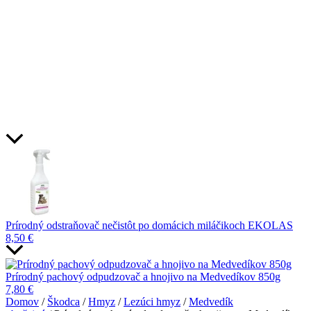
Prírodný odstraňovač nečistôt po domácich miláčikoch EKOLAS
8,50
€
Prírodný pachový odpudzovač a hnojivo na Medvedíkov 850g
7,80
€
Domov
/
Škodca
/
Hmyz
/
Lezúci hmyz
/
Medvedík