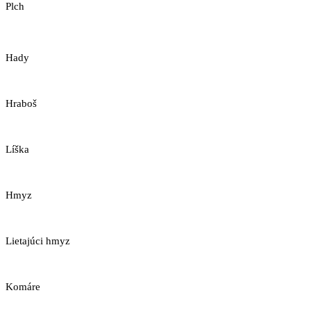
Plch
Hady
Hraboš
Líška
Hmyz
Lietajúci hmyz
Komáre