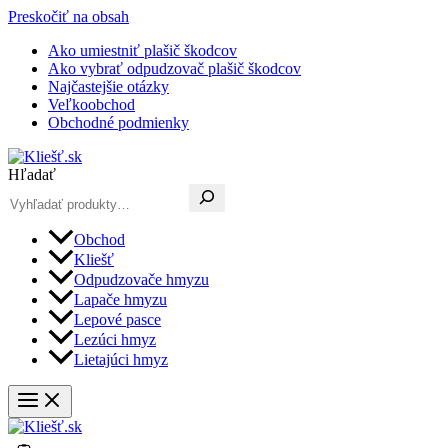
Preskočiť na obsah
Ako umiestniť plašič škodcov
Ako vybrať odpudzovač plašič škodcov
Najčastejšie otázky
Veľkoobchod
Obchodné podmienky
Hľadať
Obchod
Kliešť
Odpudzovače hmyzu
Lapače hmyzu
Lepové pasce
Lezúci hmyz
Lietajúci hmyz