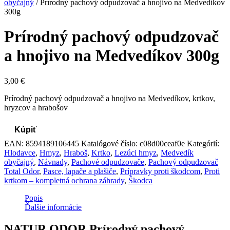
obyčajný
/ Prírodný pachový odpudzovač a hnojivo na Medvedíkov
300g
Prírodný pachový odpudzovač
a hnojivo na Medvedíkov 300g
3,00
€
Prírodný pachový odpudzovač a hnojivo na Medvedíkov, krtkov,
hryzcov a hrabošov
Kúpiť
EAN:
8594189106445
Katalógové číslo:
c08d00ceaf0e
Kategórií:
Hlodavce
,
Hmyz
,
Hraboš
,
Krtko
,
Lezúci hmyz
,
Medvedík
obyčajný
,
Návnady
,
Pachové odpudzovače
,
Pachový odpudzovač
Total Odor
,
Pasce, lapače a plašiče
,
Prípravky proti škodcom
,
Proti
krtkom – kompletná ochrana záhrady
,
Škodca
Popis
Ďalšie informácie
NATUR ODOR Prírodný pachový