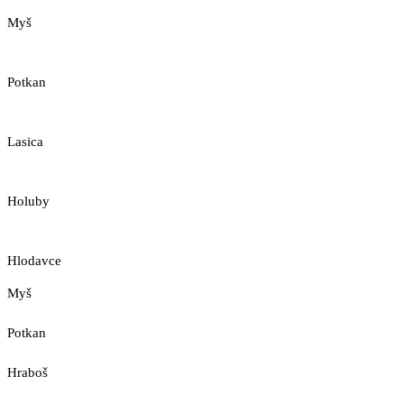
Myš
Potkan
Lasica
Holuby
Hlodavce
Myš
Potkan
Hraboš