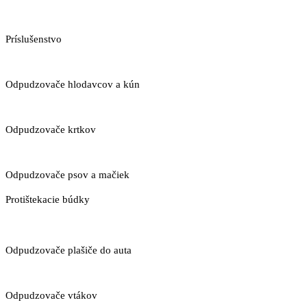
Príslušenstvo
Odpudzovače hlodavcov a kún
Odpudzovače krtkov
Odpudzovače psov a mačiek
Protištekacie búdky
Odpudzovače plašiče do auta
Odpudzovače vtákov