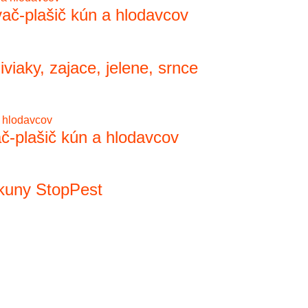
ač-plašič kún a hlodavcov
iaky, zajace, jelene, srnce
č-plašič kún a hlodavcov
kuny StopPest