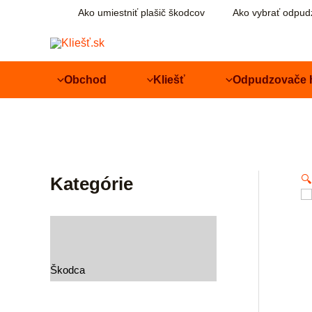
Preskočiť
Ako umiestniť plašič škodcov
Ako vybrať odpud
na
obsah
Obchod
Kliešť
Odpudzovače 
Kategórie
🔍
Škodca