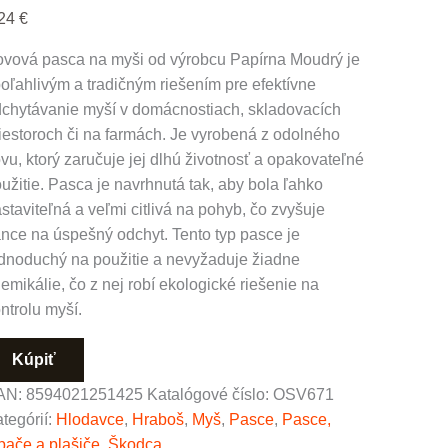
,24
€
vová pasca na myši od výrobcu Papírna Moudrý je
oľahlivým a tradičným riešením pre efektívne
chytávanie myší v domácnostiach, skladovacích
iestoroch či na farmách. Je vyrobená z odolného
vu, ktorý zaručuje jej dlhú životnosť a opakovateľné
užitie. Pasca je navrhnutá tak, aby bola ľahko
staviteľná a veľmi citlivá na pohyb, čo zvyšuje
nce na úspešný odchyt. Tento typ pasce je
dnoduchý na použitie a nevyžaduje žiadne
emikálie, čo z nej robí ekologické riešenie na
ntrolu myší.
Kúpiť
AN:
8594021251425
Katalógové číslo:
OSV671
tegórií:
Hlodavce
,
Hraboš
,
Myš
,
Pasce
,
Pasce,
pače a plašiče
,
Škodca