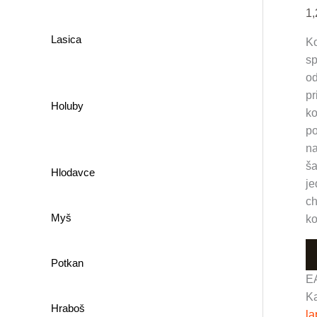
1
Lasica
Ko
sp
od
pr
Holuby
ko
po
na
ša
Hlodavce
je
ch
Myš
ko
Potkan
E
Ka
Hraboš
la