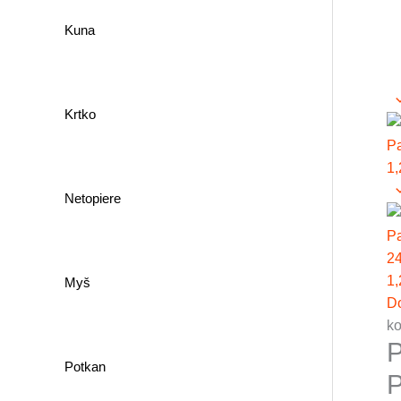
Kuna
Krtko
Pa
1
Netopiere
Pa
2
1
Myš
D
ko
P
Potkan
P