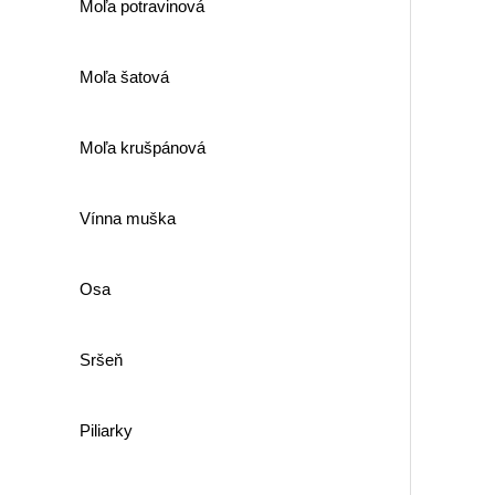
Moľa potravinová
Moľa šatová
Moľa krušpánová
Vínna muška
Osa
Sršeň
Piliarky