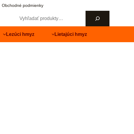
Obchodné podmienky
Hľadať
Lezúci hmyz
Lietajúci hmyz