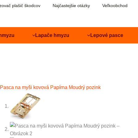
zovač plašič škodcov
Najčastejšie otázky
Veľkoobchod
hmyzu
Lapače hmyzu
Lepové pasce