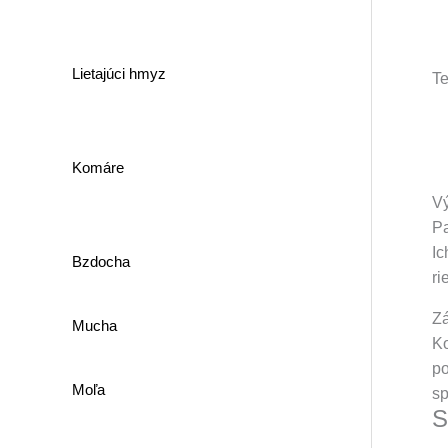
Lietajúci hmyz
Te
Komáre
Vý
Pa
Ic
Bzdocha
ri
Z
Mucha
Ko
po
Moľa
sp
S