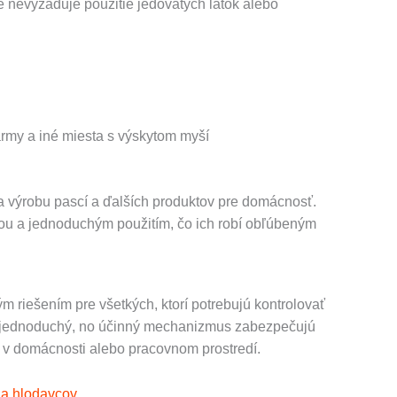
é nevyžaduje použitie jedovatých látok alebo
army a iné miesta s výskytom myší
na výrobu pascí a ďalších produktov pre domácnosť.
ťou a jednoduchým použitím, čo ich robí obľúbeným
 riešením pre všetkých, ktorí potrebujú kontrolovať
a a jednoduchý, no účinný mechanizmus zabezpečujú
ny v domácnosti alebo pracovnom prostredí.