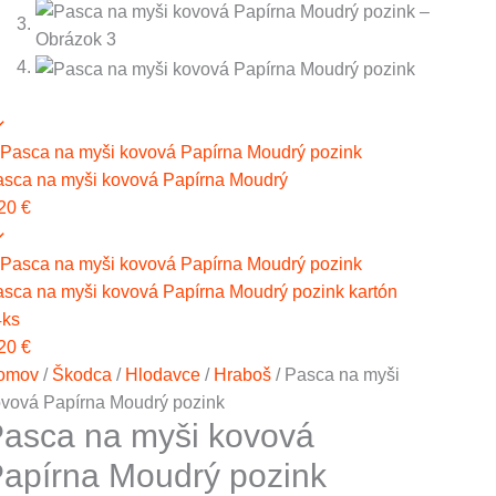
sca na myši kovová Papírna Moudrý
,20
€
sca na myši kovová Papírna Moudrý pozink kartón
4ks
,20
€
omov
/
Škodca
/
Hlodavce
/
Hraboš
/ Pasca na myši
vová Papírna Moudrý pozink
asca na myši kovová
apírna Moudrý pozink