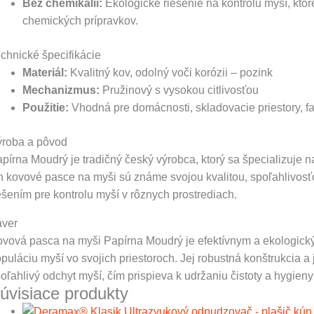
Bez chemikálií:
Ekologické riešenie na kontrolu myší, ktor
chemických prípravkov.
chnické špecifikácie
Materiál:
Kvalitný kov, odolný voči korózii – pozink
Mechanizmus:
Pružinový s vysokou citlivosťou
Použitie:
Vhodná pre domácnosti, skladovacie priestory, f
roba a pôvod
pírna Moudrý je tradičný český výrobca, ktorý sa špecializuje 
h kovové pasce na myši sú známe svojou kvalitou, spoľahlivos
ešením pre kontrolu myší v rôznych prostrediach.
áver
vová pasca na myši Papírna Moudrý je efektívnym a ekologickým
puláciu myší vo svojich priestoroch. Jej robustná konštrukci
oľahlivý odchyt myší, čím prispieva k udržaniu čistoty a hygie
úvisiace produkty