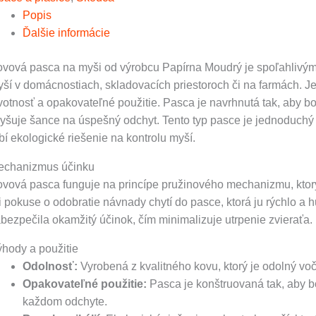
Popis
Ďalšie informácie
vová pasca na myši od výrobcu Papírna Moudrý je spoľahlivým 
ší v domácnostiach, skladovacích priestoroch či na farmách. Je
votnosť a opakovateľné použitie. Pasca je navrhnutá tak, aby bo
yšuje šance na úspešný odchyt. Tento typ pasce je jednoduchý 
bí ekologické riešenie na kontrolu myší.
echanizmus účinku
vová pasca funguje na princípe pružinového mechanizmu, ktorý
i pokuse o odobratie návnady chytí do pasce, ktorá ju rýchlo a 
bezpečila okamžitý účinok, čím minimalizuje utrpenie zvieraťa.
hody a použitie
Odolnosť:
Vyrobená z kvalitného kovu, ktorý je odolný vo
Opakovateľné použitie:
Pasca je konštruovaná tak, aby b
každom odchyte.