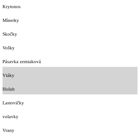
Krytonos
Mínerky
Skočky
Vošky
Pásavka zemiaková
Vtáky
Holub
Lastovičky
volavky
Vrany