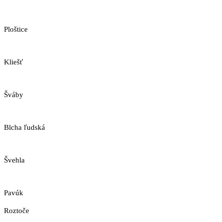
Ploštice
Kliešť
Šváby
Blcha ľudská
Švehla
Pavúk
Roztoče