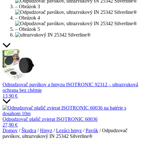
Odpudzovač pavúkov a hmyzu ISOTRONIC 92312 – ultrazvuková
ochrana bez chémie
13,90
€
Odpudzovač plašič zvierat ISOTRONIC 60036
27,90
€
Domov
/
Škodca
/
Hmyz
/
Lezúci hmyz
/
Pavúk
/ Odpudzovač
pavúkov, ultrazvukový IN 25342 Silverline®