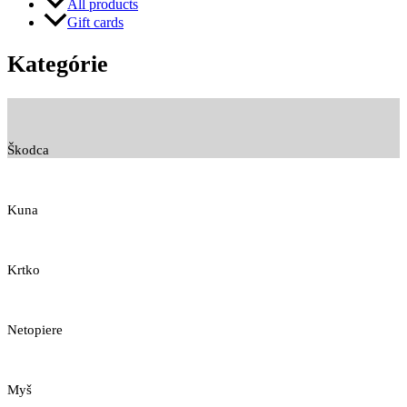
All products
Gift cards
Kategórie
Škodca
Kuna
Krtko
Netopiere
Myš