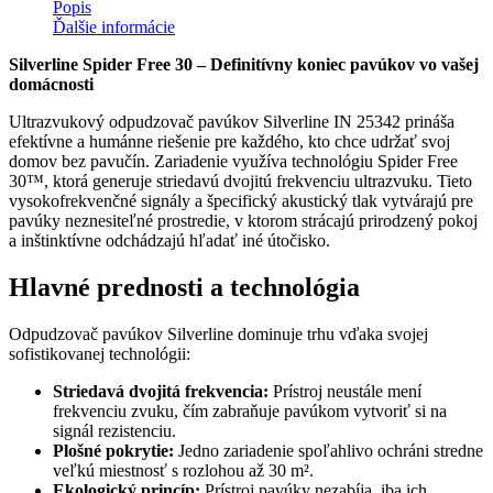
Popis
Ďalšie informácie
Silverline Spider Free 30 – Definitívny koniec pavúkov vo vašej
domácnosti
Ultrazvukový odpudzovač pavúkov Silverline IN 25342 prináša
efektívne a humánne riešenie pre každého, kto chce udržať svoj
domov bez pavučín. Zariadenie využíva technológiu Spider Free
30™, ktorá generuje striedavú dvojitú frekvenciu ultrazvuku. Tieto
vysokofrekvenčné signály a špecifický akustický tlak vytvárajú pre
pavúky neznesiteľné prostredie, v ktorom strácajú prirodzený pokoj
a inštinktívne odchádzajú hľadať iné útočisko.
Hlavné prednosti a technológia
Odpudzovač pavúkov Silverline dominuje trhu vďaka svojej
sofistikovanej technológii:
Striedavá dvojitá frekvencia:
Prístroj neustále mení
frekvenciu zvuku, čím zabraňuje pavúkom vytvoriť si na
signál rezistenciu.
Plošné pokrytie:
Jedno zariadenie spoľahlivo ochráni stredne
veľkú miestnosť s rozlohou až 30 m².
Ekologický princíp:
Prístroj pavúky nezabíja, iba ich