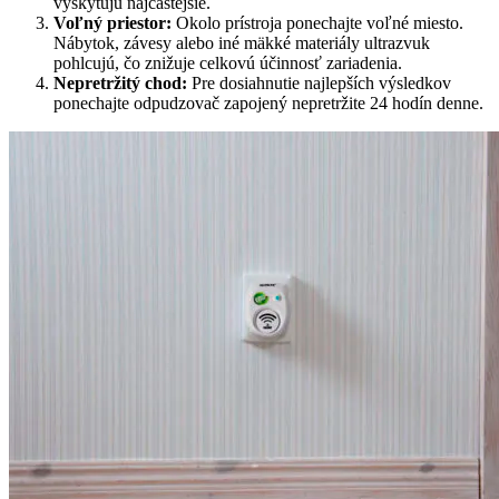
vyskytujú najčastejšie.
Voľný priestor:
Okolo prístroja ponechajte voľné miesto.
Nábytok, závesy alebo iné mäkké materiály ultrazvuk
pohlcujú, čo znižuje celkovú účinnosť zariadenia.
Nepretržitý chod:
Pre dosiahnutie najlepších výsledkov
ponechajte odpudzovač zapojený nepretržite 24 hodín denne.