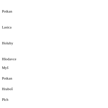
Potkan
Lasica
Holuby
Hlodavce
Myš
Potkan
Hraboš
Plch