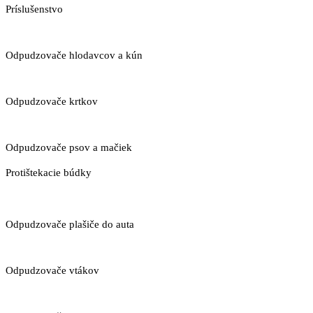
Príslušenstvo
Odpudzovače hlodavcov a kún
Odpudzovače krtkov
Odpudzovače psov a mačiek
Protištekacie búdky
Odpudzovače plašiče do auta
Odpudzovače vtákov