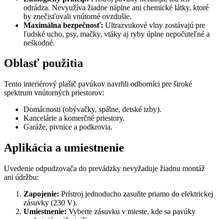
odrádza. Nevyužíva žiadne náplne ani chemické látky, ktoré
by znečisťovali vnútorné ovzdušie.
Maximálna bezpečnosť:
Ultrazvukové vlny zostávajú pre
ľudské ucho, psy, mačky, vtáky aj ryby úplne nepočuteľné a
neškodné.
Oblasť použitia
Tento interiérový plašič pavúkov navrhli odborníci pre široké
spektrum vnútorných priestorov:
Domácnosti (obývačky, spálne, detské izby).
Kancelárie a komerčné priestory.
Garáže, pivnice a podkrovia.
Aplikácia a umiestnenie
Uvedenie odpudzovača do prevádzky nevyžaduje žiadnu montáž
ani údržbu:
Zapojenie:
Prístroj jednoducho zasuňte priamo do elektrickej
zásuvky (230 V).
Umiestnenie:
Vyberte zásuvku v mieste, kde sa pavúky