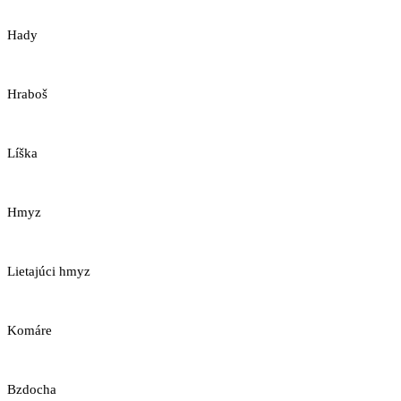
Hady
Hraboš
Líška
Hmyz
Lietajúci hmyz
Komáre
Bzdocha