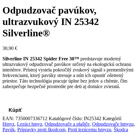
Odpudzovač pavúkov,
ultrazvukový IN 25342
Silverline®
30,90
€
Silverline IN 25342 Spider Free 30™
predstavuje moderný
ultrazvukový odpudzovač pavúkov určený na ekologickú ochranu
interiérov. Prístroj vysiela pokročilý zvukový signál s premenlivými
frekvenciami, ktorý pavúky stresuje a núti ich opustiť ošetrený
priestor. Táto technológia pracuje úplne bez jedov a chémie, čím
zabezpečuje bezpečné prostredie pre deti aj domáce zvieratá.
Kúpiť
EAN:
7350007336712
Katalógové číslo:
IN25342
Kategórií:
Hmyz
,
Lezúci hmyz
,
Odpudzovače a plašiče
,
Odpudzovače hmyzu
,
Pavúk
,
Prípravky proti škodcom
,
Proti lezúcemu hmyzu
,
Škodca