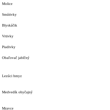
Molice
Smútivky
Blyskáčik
Vrtivky
Piadivky
Obaľovač jablčný
Lezúci hmyz
Medvedík obyčajný
Mravce