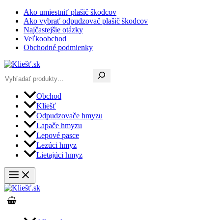
Preskočiť
Ako umiestniť plašič škodcov
na
Ako vybrať odpudzovač plašič škodcov
obsah
Najčastejšie otázky
Veľkoobchod
Obchodné podmienky
Hľadať
Obchod
Kliešť
Odpudzovače hmyzu
Lapače hmyzu
Lepové pasce
Lezúci hmyz
Lietajúci hmyz