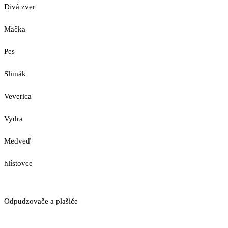
Divá zver
Mačka
Pes
Slimák
Veverica
Vydra
Medveď
hlístovce
Odpudzovače a plašiče