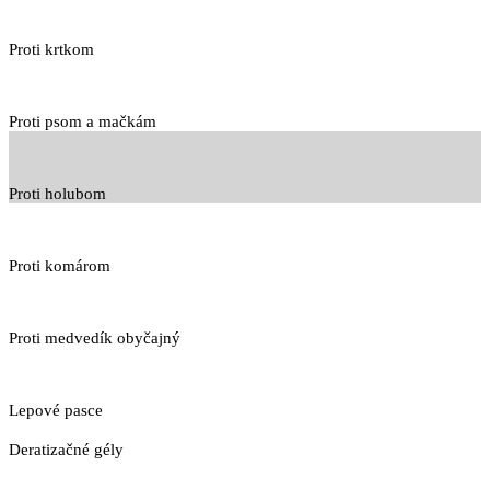
Proti krtkom
Proti psom a mačkám
Proti holubom
Proti komárom
Proti medvedík obyčajný
Lepové pasce
Deratizačné gély