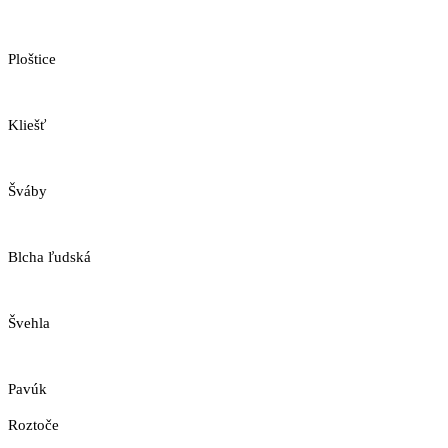
Ploštice
Kliešť
Šváby
Blcha ľudská
Švehla
Pavúk
Roztoče