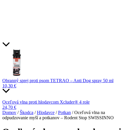
Obranný sprej proti psom TETRAO – Anti Dog spray 50 ml
10,30
€
Oceľová vlna proti hlodavcom Xcluder® 4 role
24,70
€
Domov
/
Škodca
/
Hlodavce
/
Potkan
/ Oceľová vlna na
odpudzovanie myší a potkanov – Rodent Stop SWISSINNO