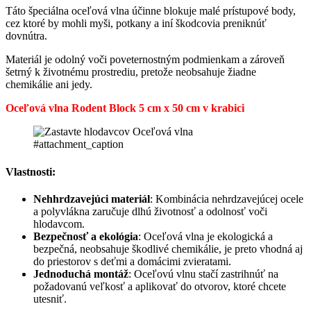
Táto špeciálna oceľová vlna účinne blokuje malé prístupové body,
cez ktoré by mohli myši, potkany a iní škodcovia preniknúť
dovnútra.
Materiál je odolný voči poveternostným podmienkam a zároveň
šetrný k životnému prostrediu, pretože neobsahuje žiadne
chemikálie ani jedy.
Oceľová vlna Rodent Block 5 cm x 50 cm v krabici
#attachment_caption
Vlastnosti:
Nehhrdzavejúci materiál
: Kombinácia nehrdzavejúcej ocele
a polyvlákna zaručuje dlhú životnosť a odolnosť voči
hlodavcom.
Bezpečnosť a ekológia
: Oceľová vlna je ekologická a
bezpečná, neobsahuje škodlivé chemikálie, je preto vhodná aj
do priestorov s deťmi a domácimi zvieratami.
Jednoduchá montáž
: Oceľovú vlnu stačí zastrihnúť na
požadovanú veľkosť a aplikovať do otvorov, ktoré chcete
utesniť.