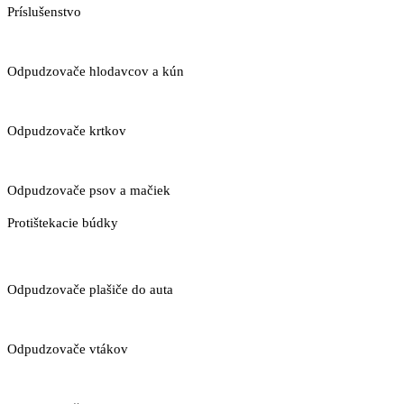
Príslušenstvo
Odpudzovače hlodavcov a kún
Odpudzovače krtkov
Odpudzovače psov a mačiek
Protištekacie búdky
Odpudzovače plašiče do auta
Odpudzovače vtákov