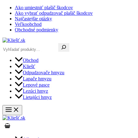
Preskočiť
Ako umiestniť plašič škodcov
na
Ako vybrať odpudzovač plašič škodcov
obsah
Najčastejšie otázky
Veľkoobchod
Obchodné podmienky
Hľadať
Obchod
Kliešť
Odpudzovače hmyzu
Lapače hmyzu
Lepové pasce
Lezúci hmyz
Lietajúci hmyz