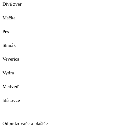
Divá zver
Mačka
Pes
Slimák
Veverica
Vydra
Medveď
hlístovce
Odpudzovače a plašiče