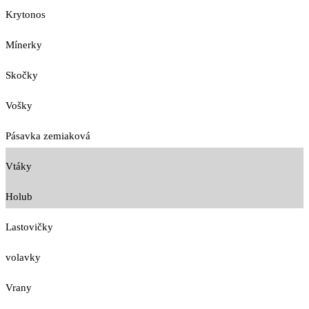
Krytonos
Mínerky
Skočky
Vošky
Pásavka zemiaková
Vtáky
Holub
Lastovičky
volavky
Vrany