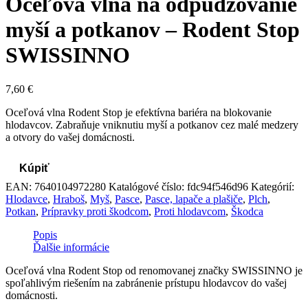
Oceľová vlna na odpudzovanie
myší a potkanov – Rodent Stop
SWISSINNO
7,60
€
Oceľová vlna Rodent Stop je efektívna bariéra na blokovanie
hlodavcov. Zabraňuje vniknutiu myší a potkanov cez malé medzery
a otvory do vašej domácnosti.
Kúpiť
EAN:
7640104972280
Katalógové číslo:
fdc94f546d96
Kategórií:
Hlodavce
,
Hraboš
,
Myš
,
Pasce
,
Pasce, lapače a plašiče
,
Plch
,
Potkan
,
Prípravky proti škodcom
,
Proti hlodavcom
,
Škodca
Popis
Ďalšie informácie
Oceľová vlna Rodent Stop od renomovanej značky SWISSINNO je
spoľahlivým riešením na zabránenie prístupu hlodavcov do vašej
domácnosti.