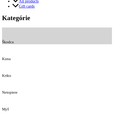
All products
Gift cards
Kategórie
Škodca
Kuna
Krtko
Netopiere
Myš