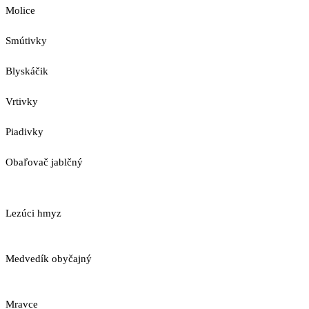
Molice
Smútivky
Blyskáčik
Vrtivky
Piadivky
Obaľovač jablčný
Lezúci hmyz
Medvedík obyčajný
Mravce