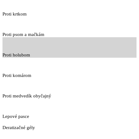
Proti krtkom
Proti psom a mačkám
Proti holubom
Proti komárom
Proti medvedík obyčajný
Lepové pasce
Deratizačné gély