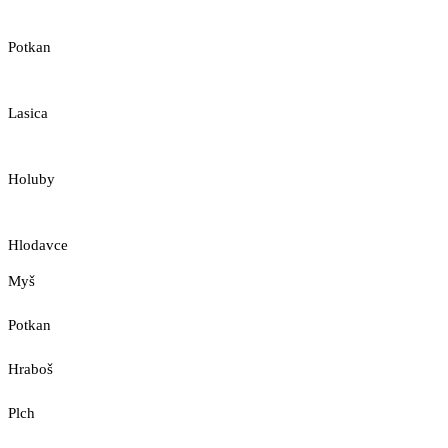
Potkan
Lasica
Holuby
Hlodavce
Myš
Potkan
Hraboš
Plch