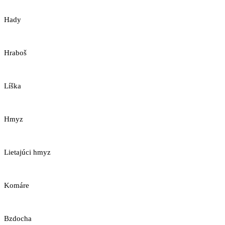
Hady
Hraboš
Líška
Hmyz
Lietajúci hmyz
Komáre
Bzdocha