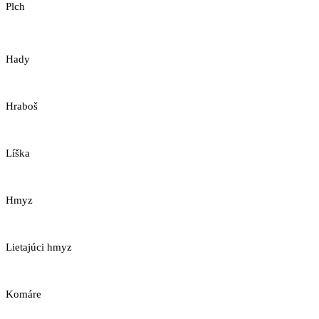
Plch
Hady
Hraboš
Líška
Hmyz
Lietajúci hmyz
Komáre