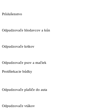
Príslušenstvo
Odpudzovače hlodavcov a kún
Odpudzovače krtkov
Odpudzovače psov a mačiek
Protištekacie búdky
Odpudzovače plašiče do auta
Odpudzovače vtákov