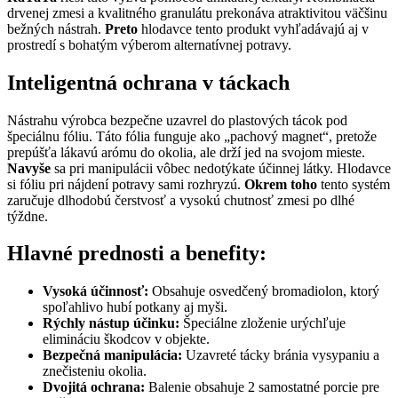
drvenej zmesi a kvalitného granulátu prekonáva atraktivitou väčšinu
bežných nástrah.
Preto
hlodavce tento produkt vyhľadávajú aj v
prostredí s bohatým výberom alternatívnej potravy.
Inteligentná ochrana v táckach
Nástrahu výrobca bezpečne uzavrel do plastových tácok pod
špeciálnu fóliu. Táto fólia funguje ako „pachový magnet“, pretože
prepúšťa lákavú arómu do okolia, ale drží jed na svojom mieste.
Navyše
sa pri manipulácii vôbec nedotýkate účinnej látky. Hlodavce
si fóliu pri nájdení potravy sami rozhryzú.
Okrem toho
tento systém
zaručuje dlhodobú čerstvosť a vysokú chutnosť zmesi po dlhé
týždne.
Hlavné prednosti a benefity:
Vysoká účinnosť:
Obsahuje osvedčený bromadiolon, ktorý
spoľahlivo hubí potkany aj myši.
Rýchly nástup účinku:
Špeciálne zloženie urýchľuje
elimináciu škodcov v objekte.
Bezpečná manipulácia:
Uzavreté tácky bránia vysypaniu a
znečisteniu okolia.
Dvojitá ochrana:
Balenie obsahuje 2 samostatné porcie pre