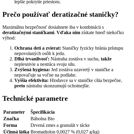
lepšie pokrytie priestoru.
Prečo používať deratizačné staničky?
Maximálnu bezpečnosť dosiahnete iba v kombinácii s
deratizačnými staničkami
.
Vďaka nim
získate hneď niekoľko
výhod:
Ochrana detí a zvierat:
Staničky fyzicky bránia prístupu
nepovolaných osôb k jedu.
Dlhá trvanlivosť:
Nástraha zostáva v suchu,
takže
neplesnivie a nestráca svoju silu.
Zvýšená hygiena:
Jed zostáva uzavretý v staničke a
nepovaľuje sa voľne na podlahe.
Vyššia efektivita:
Hlodavce sa v staničke cítia bezpečne,
preto
nástrahu skonzumujú ochotnejšie.
Technické parametre
Parameter
Špecifikácia
Značka
Bábolna Bio
Forma
Drvená zmes a granulát v tácke
Účinná látka
Bromadiolon 0,0027 % (0,027 g/kg)