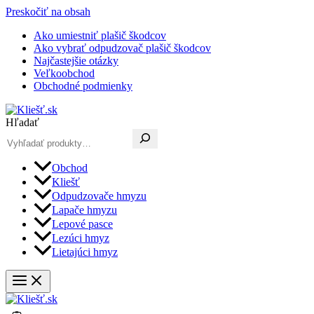
Preskočiť na obsah
Ako umiestniť plašič škodcov
Ako vybrať odpudzovač plašič škodcov
Najčastejšie otázky
Veľkoobchod
Obchodné podmienky
Hľadať
Obchod
Kliešť
Odpudzovače hmyzu
Lapače hmyzu
Lepové pasce
Lezúci hmyz
Lietajúci hmyz