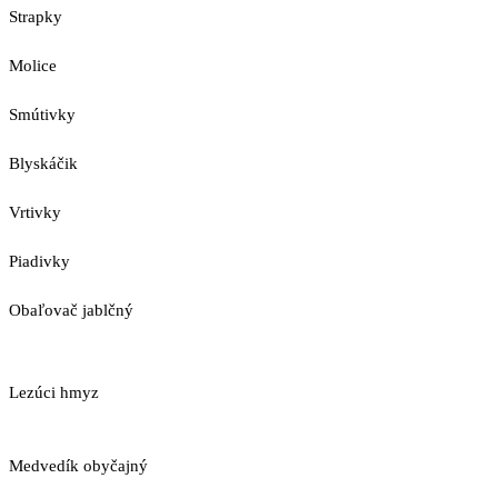
Strapky
Molice
Smútivky
Blyskáčik
Vrtivky
Piadivky
Obaľovač jablčný
Lezúci hmyz
Medvedík obyčajný