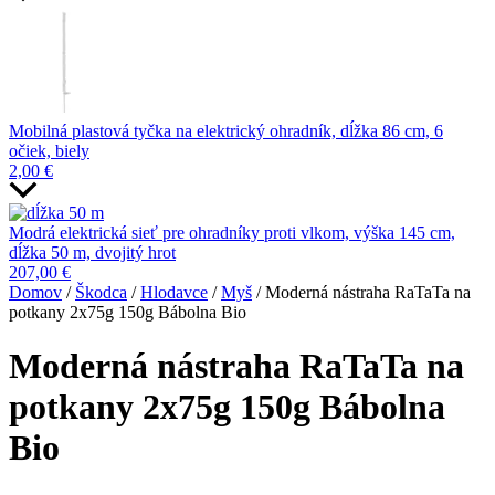
Mobilná plastová tyčka na elektrický ohradník, dĺžka 86 cm, 6
očiek, biely
2,00
€
Modrá elektrická sieť pre ohradníky proti vlkom, výška 145 cm,
dĺžka 50 m, dvojitý hrot
207,00
€
Domov
/
Škodca
/
Hlodavce
/
Myš
/ Moderná nástraha RaTaTa na
potkany 2x75g 150g Bábolna Bio
Moderná nástraha RaTaTa na
potkany 2x75g 150g Bábolna
Bio