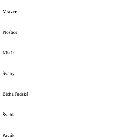
Mravce
Ploštice
Kliešť
Šváby
Blcha ľudská
Švehla
Pavúk