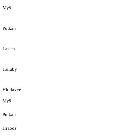
Myš
Potkan
Lasica
Holuby
Hlodavce
Myš
Potkan
Hraboš