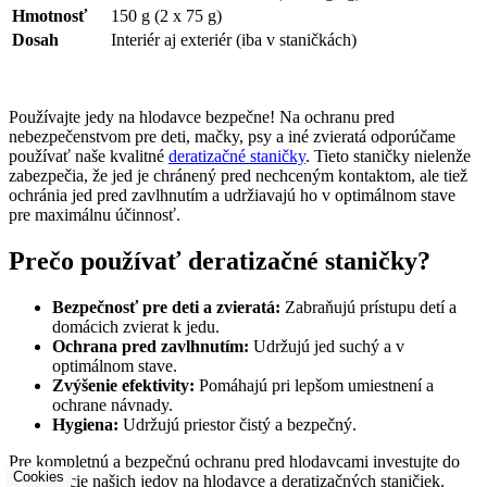
Hmotnosť
150 g (2 x 75 g)
Dosah
Interiér aj exteriér (iba v staničkách)
Používajte jedy na hlodavce bezpečne! Na ochranu pred
nebezpečenstvom pre deti, mačky, psy a iné zvieratá odporúčame
používať naše kvalitné
deratizačné staničky
. Tieto staničky nielenže
zabezpečia, že jed je chránený pred nechceným kontaktom, ale tiež
ochránia jed pred zavlhnutím a udržiavajú ho v optimálnom stave
pre maximálnu účinnosť.
Prečo používať deratizačné staničky?
Bezpečnosť pre deti a zvieratá:
Zabraňujú prístupu detí a
domácich zvierat k jedu.
Ochrana pred zavlhnutím:
Udržujú jed suchý a v
optimálnom stave.
Zvýšenie efektivity:
Pomáhajú pri lepšom umiestnení a
ochrane návnady.
Hygiena:
Udržujú priestor čistý a bezpečný.
Pre kompletnú a bezpečnú ochranu pred hlodavcami investujte do
Cookies
kombinácie našich jedov na hlodavce a deratizačných staničiek.