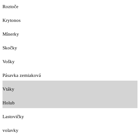
Roztoče
Krytonos
Mínerky
Skočky
Vošky
Pásavka zemiaková
Vtáky
Holub
Lastovičky
volavky