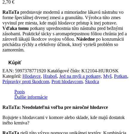
2,70
€
RaTaTa
predstavuje modernú a mimoriadne lákavú nástrahu vo
forme špeciálnej drvenej zmesi a granulátu. Výrobca túto zmes
vyvinul pre miesta, kde majú hlodavce prístup k inej potrave.
Vďaka tomu
potkany uprednostnia túto nástrahu pred bežnými
zásobami. Praktické tácky s aromapriepustnou fóliou chránia jed a
zároveň lákajú škodcov svojou vôňou.
Následne
po konzumácii
prichádza rýchly a efektívny účinok, ktorý vyrieši problém so
zamorením.
Kúpiť
EAN:
5997378771920
Katalógové číslo:
K12104-HUROSK
Kategórií:
Hlodavce
,
Hraboš
,
Jed na myši a potkany
,
Myš
,
Potkan
,
Prípravky proti škodcom
,
Proti hlodavcom
,
Škodca
Popis
Ďalšie informácie
RaTaTa: Neodolateľná voľba pre náročné hlodavce
Bojujete s hlodavcami v komore alebo sklade, kde majú dostatok
iného krmiva?
RaTaTa
rieši túto výzvu pomocou unikátnej textúry. Kombinácia