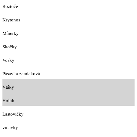
Roztoče
Krytonos
Mínerky
Skočky
Vošky
Pásavka zemiaková
Vtáky
Holub
Lastovičky
volavky