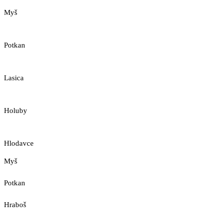
Myš
Potkan
Lasica
Holuby
Hlodavce
Myš
Potkan
Hraboš