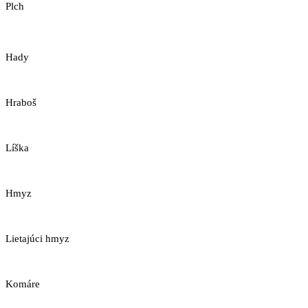
Plch
Hady
Hraboš
Líška
Hmyz
Lietajúci hmyz
Komáre