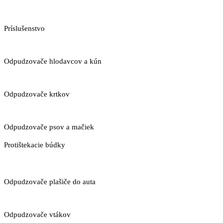
Príslušenstvo
Odpudzovače hlodavcov a kún
Odpudzovače krtkov
Odpudzovače psov a mačiek
Protištekacie búdky
Odpudzovače plašiče do auta
Odpudzovače vtákov