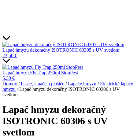
Lapač hmyzu dekoračný ISOTRONIC 60305 s UV svetlom
23,50
€
Lapač hmyzu Fly Trap 250ml StopPest
5,30
€
Domov
/
Pasce, lapače a plašiče
/
Lapače hmyzu
/
Elektrické lapače
hmyzu
/ Lapač hmyzu dekoračný ISOTRONIC 60306 s UV
svetlom
Lapač hmyzu dekoračný
ISOTRONIC 60306 s UV
svetlom