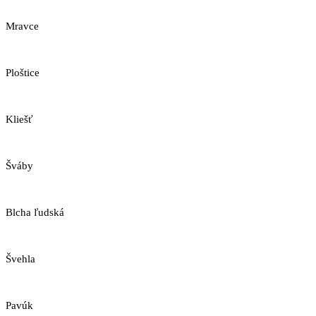
Mravce
Ploštice
Kliešť
Šváby
Blcha ľudská
Švehla
Pavúk