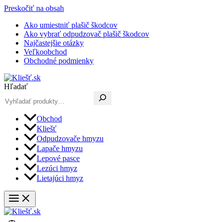
Preskočiť na obsah
Ako umiestniť plašič škodcov
Ako vybrať odpudzovač plašič škodcov
Najčastejšie otázky
Veľkoobchod
Obchodné podmienky
Hľadať
Obchod
Kliešť
Odpudzovače hmyzu
Lapače hmyzu
Lepové pasce
Lezúci hmyz
Lietajúci hmyz