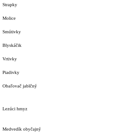
Strapky
Molice
Smútivky
Blyskáčik
Vrtivky
Piadivky
Obaľovač jablčný
Lezúci hmyz
Medvedík obyčajný