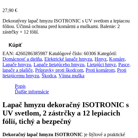
27,90
€
Dekoratívny lapač hmyzu ISOTRONIC s UV svetlom a lepiacou
fóliou. Účinná ochrana pred komármi a muškami. Balenie: 2
zástrčky + 12 fólií.
Kúpiť
EAN:
4260286385987
Katalógové číslo:
60306
Kategórií:
Domácnosť a dielňa
,
Elektrické lapače hmyzu
,
Hmyz
,
Komáre
,
Lapače hmyzu
,
Lapače lietajúceho hmyzu
,
Lietajúci hmyz
,
Pasce,
lapače a plašiče
,
Prípravky proti škodcom
,
Proti komárom
,
Proti
lietajúcemu hmyzu
,
Škodca
,
Vínna muška
Popis
Ďalšie informácie
Lapač hmyzu dekoračný ISOTRONIC s
UV svetlom, 2 zástrčky a 12 lepiacich
fólií, tichý a bezpečný
Dekoračný lapač hmyzu ISOTRONIC
je štýlové a praktické