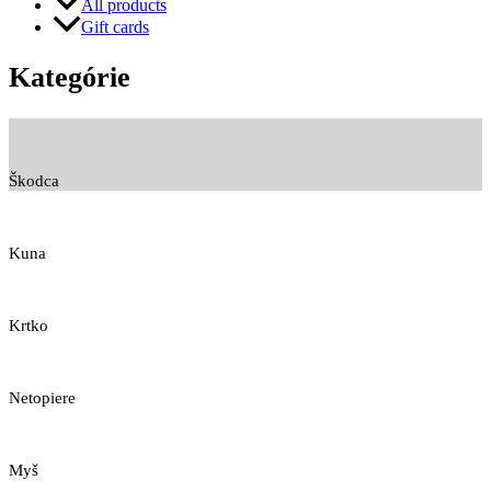
All products
Gift cards
Kategórie
Škodca
Kuna
Krtko
Netopiere
Myš