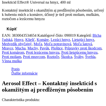
Insekticid Effect® Universal na hmyz, 400 ml
Kontaktný insekticíd s okamžitým aj predĺženým pôsobením, určený
k hubeniu múch a komárov, účinný je tiež proti moliam, muškám,
roztočom a lezúcemu hmyzu
Kúpiť
EAN:
3830043534654
Katalógové číslo:
090019
Kategórií:
Blcha
ľudská
,
Hmyz
,
Kliešť
,
Komáre
,
Lezúci hmyz
,
Lietajúci hmyz
,
Medvedík obyčajný
,
Moľa
,
Moľa potravinová
,
Moľa šatová
,
Mravce
,
Mucha
,
Muchy
,
Pavúk
,
Ploštice
,
Prípravky proti škodcom
,
Proti komárom
,
Proti lezúcemu hmyzu
,
Proti lietajúcemu hmyzu
,
Proti moliam
,
Proti mravcom
,
Roztoče
,
Škodca
,
Šváby
,
Švehla
,
Vínna muška
Popis
Ďalšie informácie
Aerosol Effect – Kontaktný insekticíd s
okamžitým aj predĺženým pôsobením
Charakteristika produktu: