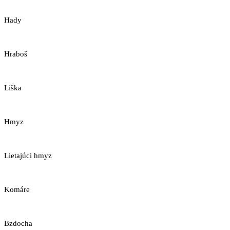
Hady
Hraboš
Líška
Hmyz
Lietajúci hmyz
Komáre
Bzdocha