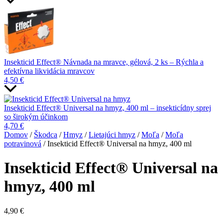
Insekticid Effect® Návnada na mravce, gélová, 2 ks – Rýchla a
efektívna likvidácia mravcov
4,50
€
Insekticid Effect® Universal na hmyz, 400 ml – insekticídny sprej
so širokým účinkom
4,70
€
Domov
/
Škodca
/
Hmyz
/
Lietajúci hmyz
/
Moľa
/
Moľa
potravinová
/ Insekticid Effect® Universal na hmyz, 400 ml
Insekticid Effect® Universal na
hmyz, 400 ml
4,90
€