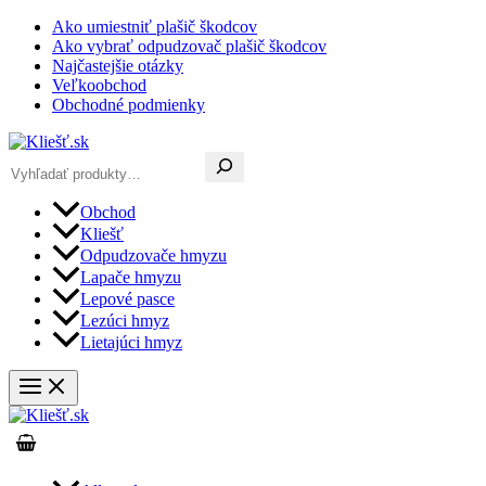
Preskočiť
Ako umiestniť plašič škodcov
na
Ako vybrať odpudzovač plašič škodcov
obsah
Najčastejšie otázky
Veľkoobchod
Obchodné podmienky
Hľadať
Obchod
Kliešť
Odpudzovače hmyzu
Lapače hmyzu
Lepové pasce
Lezúci hmyz
Lietajúci hmyz