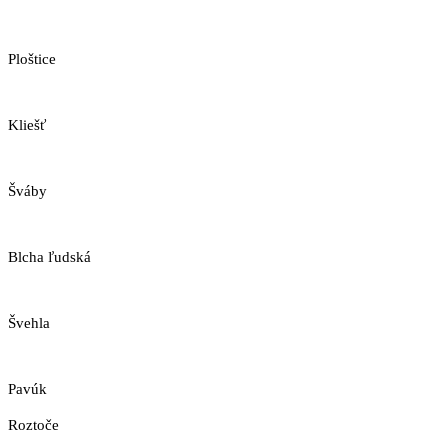
Ploštice
Kliešť
Šváby
Blcha ľudská
Švehla
Pavúk
Roztoče