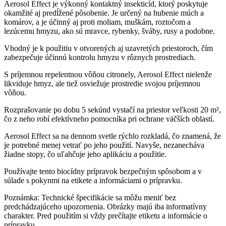
Aerosol Effect je výkonný kontaktný insekticíd, ktorý poskytuje
okamžité aj predĺžené pôsobenie. Je určený na hubenie múch a
komárov, a je účinný aj proti moliam, muškám, roztočom a
lezúcemu hmyzu, ako sú mravce, rybenky, šváby, rusy a podobne.
Vhodný je k použitiu v otvorených aj uzavretých priestoroch, čím
zabezpečuje účinnú kontrolu hmyzu v rôznych prostrediach.
S príjemnou repelentnou vôňou citronely, Aerosol Effect nielenže
likviduje hmyz, ale tiež osviežuje prostredie svojou príjemnou
vôňou.
Rozprašovanie po dobu 5 sekúnd vystačí na priestor veľkosti 20 m²,
čo z neho robí efektívneho pomocníka pri ochrane väčších oblastí.
Aerosol Effect sa na dennom svetle rýchlo rozkladá, čo znamená, že
je potrebné menej vetrať po jeho použití. Navyše, nezanecháva
žiadne stopy, čo uľahčuje jeho aplikáciu a použitie.
Používajte tento biocídny prípravok bezpečným spôsobom a v
súlade s pokynmi na etikete a informáciami o prípravku.
Poznámka: Technické špecifikácie sa môžu meniť bez
predchádzajúceho upozornenia. Obrázky majú iba informatívny
charakter. Pred použitím si vždy prečítajte etiketu a informácie o
prípravku.