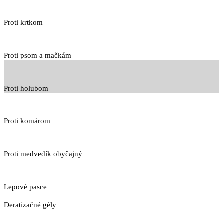
Proti krtkom
Proti psom a mačkám
Proti holubom
Proti komárom
Proti medvedík obyčajný
Lepové pasce
Deratizačné gély