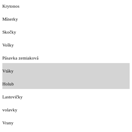
Krytonos
Mínerky
Skočky
Vošky
Pásavka zemiaková
Vtáky
Holub
Lastovičky
volavky
Vrany