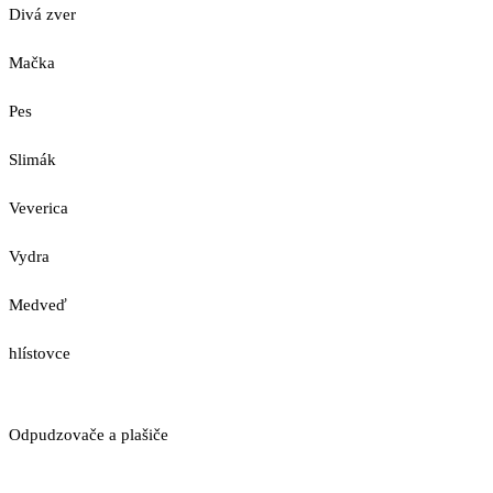
Divá zver
Mačka
Pes
Slimák
Veverica
Vydra
Medveď
hlístovce
Odpudzovače a plašiče