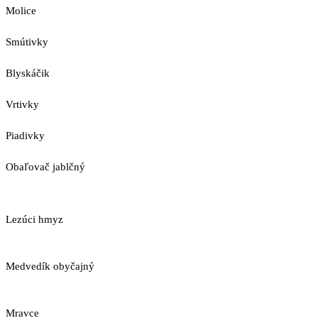
Molice
Smútivky
Blyskáčik
Vrtivky
Piadivky
Obaľovač jablčný
Lezúci hmyz
Medvedík obyčajný
Mravce