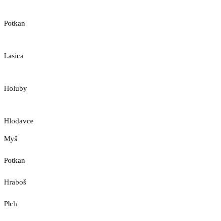
Potkan
Lasica
Holuby
Hlodavce
Myš
Potkan
Hraboš
Plch