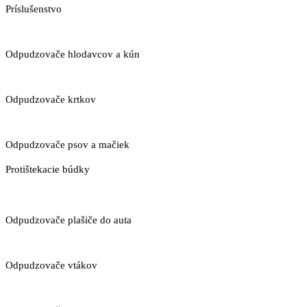
Príslušenstvo
Odpudzovače hlodavcov a kún
Odpudzovače krtkov
Odpudzovače psov a mačiek
Protištekacie búdky
Odpudzovače plašiče do auta
Odpudzovače vtákov