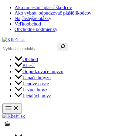
Preskočiť
Ako umiestniť plašič škodcov
na
Ako vybrať odpudzovač plašič škodcov
obsah
Najčastejšie otázky
Veľkoobchod
Obchodné podmienky
Hľadať
Obchod
Kliešť
Odpudzovače hmyzu
Lapače hmyzu
Lepové pasce
Lezúci hmyz
Lietajúci hmyz