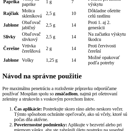
Paprika
1 g
7
paprike
výskytu
Molica
Dôkladne ošetrite
Rajčiak
2,5 g
10
skleníková
celú rastlinu
Obaľovač
Proti 1. aj 2.
Jablone
2,5 g
14
jablčný
generácii
Obaľovač
Na začiatku výskytu
Slivky
2,5 g
14
slivkový
škodcu
Vrtivka
Proti červivosti
Čerešne
2 g
14
čerešňová
čerešní
Možné opakovať
Jablone
Vošky
1,25 g
14
podľa potreby
Návod na správne použitie
Pre maximálnu penetráciu a rozloženie prípravku odporúčame
používať Mospilan spolu so
zmáčadlom
, najmä pri ošetrovaní
zeleniny a strukovín s voskovým povrchom listov.
Čas aplikácie:
Postrekujte skoro ráno alebo neskoro večer.
Týmto spôsobom ochránite opeľovače, ako sú včely, ktoré sú
počas dňa aktívne.
Poveternostné podmienky:
Aplikujte v bezvetrí alebo pri
miernom vánku, aby ste zabránili úletu postreku na susedné