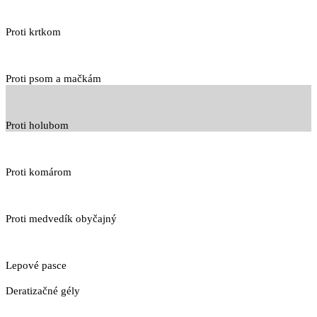
Proti krtkom
Proti psom a mačkám
Proti holubom
Proti komárom
Proti medvedík obyčajný
Lepové pasce
Deratizačné gély