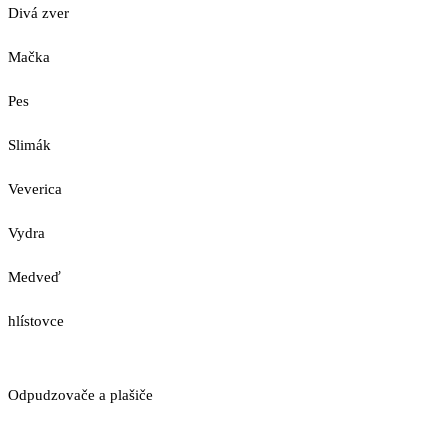
Divá zver
Mačka
Pes
Slimák
Veverica
Vydra
Medveď
hlístovce
Odpudzovače a plašiče