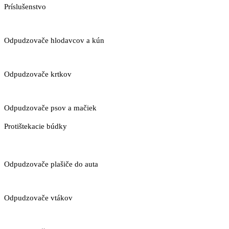
Príslušenstvo
Odpudzovače hlodavcov a kún
Odpudzovače krtkov
Odpudzovače psov a mačiek
Protištekacie búdky
Odpudzovače plašiče do auta
Odpudzovače vtákov