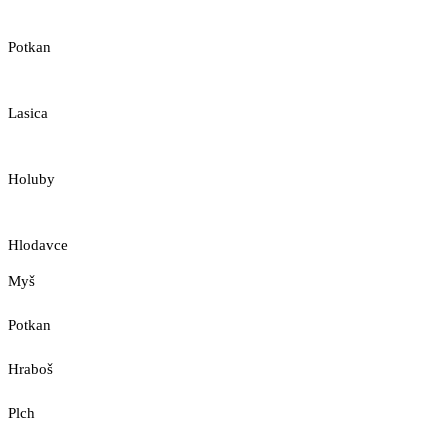
Potkan
Lasica
Holuby
Hlodavce
Myš
Potkan
Hraboš
Plch