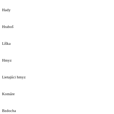
Hady
Hraboš
Líška
Hmyz
Lietajúci hmyz
Komáre
Bzdocha