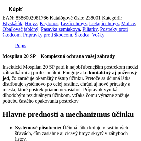
Kúpiť
EAN:
8586002981766
Katalógové číslo:
238001
Kategórií:
Blyskáčik
,
Hmyz
,
Krytonos
,
Lezúci hmyz
,
Lietajúci hmyz
,
Molice
,
Obaľovač jablčný
,
Pásavka zemiaková
,
Piliarky
,
Postreky proti
škodcom
,
Prípravky proti škodcom
,
Škodca
,
Vošky
Popis
Mospilan 20 SP – Komplexná ochrana vašej záhrady
Insekticíd Mospilan 20 SP patrí k najobľúbenejším postrekom medzi
záhradkármi aj profesionálmi. Funguje ako
kontaktný aj požerový
jed
, čo zaručuje okamžitý nástup účinku. Pretože sa účinná látka
distribuuje systémovo po celej rastline, chráni aj nové prírastky a
miesta, ktoré postrek priamo nezasiahol. Prípravok vyniká
dlhodobým reziduálnym účinkom, vďaka čomu výrazne znižuje
potrebu častého opakovania postrekov.
Hlavné prednosti a mechanizmus účinku
Systémové pôsobenie:
Účinná látka koluje v rastlinných
šťavách, čím zasiahne aj cicavý hmyz skrytý v záhyboch
listov.