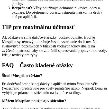
plochy.
Bezpečnosť:
Vždy používajte ochranné rukavice, odev a
okuliare. Do ošetreného porastu vstupujte najskôr na druhý
deň po aplikácii.
TIP pre maximálnu účinnosť
Ak očakávate silné dažďové zrážky, postrek odložte. Hoci je
Mospilan systémový, potrebuje čas na vstrebanie do listov. Na
svahovitých pozemkoch v blízkosti vodných tokov dbajte na
zvýšenú opatrnosť, aby ste zabránili splavovaniu prípravku do vody,
kde je toxický pre ryby.
FAQ – Často kladené otázky
Škodí Mospilan včelám?
Pri dodržaní predpísanej dávky a aplikácii mimo času letu včiel
(večer/ráno) predstavuje pre včely prijateľné riziko. Napriek tomu sa
vyhýbajte priamemu striekaniu na kvitnúce rastliny.
Môžem Mospilan použiť aj v skleníku?