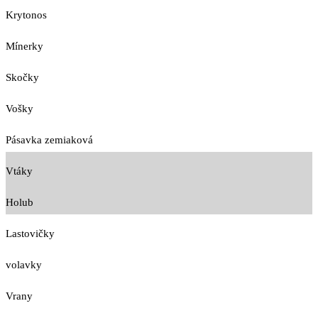
Krytonos
Mínerky
Skočky
Vošky
Pásavka zemiaková
Vtáky
Holub
Lastovičky
volavky
Vrany