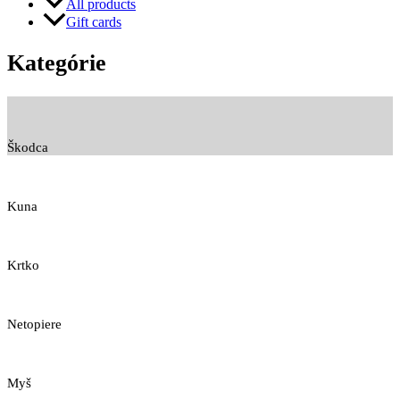
All products
Gift cards
Kategórie
Škodca
Kuna
Krtko
Netopiere
Myš