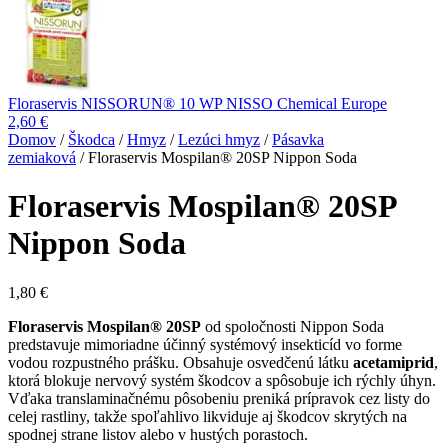
Floraservis NISSORUN® 10 WP NISSO Chemical Europe
2,60
€
Domov
/
Škodca
/
Hmyz
/
Lezúci hmyz
/
Pásavka
zemiaková
/ Floraservis Mospilan® 20SP Nippon Soda
Floraservis Mospilan® 20SP
Nippon Soda
1,80
€
Floraservis Mospilan® 20SP
od spoločnosti Nippon Soda
predstavuje mimoriadne účinný systémový insekticíd vo forme
vodou rozpustného prášku. Obsahuje osvedčenú látku
acetamiprid
,
ktorá blokuje nervový systém škodcov a spôsobuje ich rýchly úhyn.
Vďaka translaminačnému pôsobeniu preniká prípravok cez listy do
celej rastliny, takže spoľahlivo likviduje aj škodcov skrytých na
spodnej strane listov alebo v hustých porastoch.