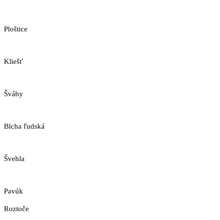
Ploštice
Kliešť
Šváby
Blcha ľudská
Švehla
Pavúk
Roztoče