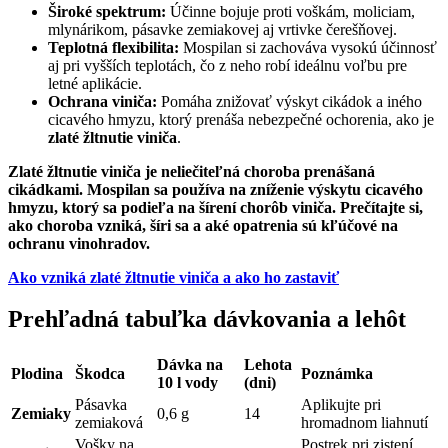
Široké spektrum:
Účinne bojuje proti voškám, moliciam,
mlynárikom, pásavke zemiakovej aj vrtivke čerešňovej.
Teplotná flexibilita:
Mospilan si zachováva vysokú účinnosť
aj pri vyšších teplotách, čo z neho robí ideálnu voľbu pre
letné aplikácie.
Ochrana viniča:
Pomáha znižovať výskyt cikádok a iného
cicavého hmyzu, ktorý prenáša nebezpečné ochorenia, ako je
zlaté žltnutie viniča
.
Zlaté žltnutie viniča je neliečiteľná choroba prenášaná
cikádkami. Mospilan sa používa na zníženie výskytu cicavého
hmyzu, ktorý sa podieľa na šírení chorôb viniča. Prečítajte si,
ako choroba vzniká, šíri sa a aké opatrenia sú kľúčové na
ochranu vinohradov.
Ako vzniká zlaté žltnutie viniča a ako ho zastaviť
Prehľadná tabuľka dávkovania a lehôt
Dávka na
Lehota
Plodina
Škodca
Poznámka
10 l vody
(dni)
Pásavka
Aplikujte pri
Zemiaky
0,6 g
14
zemiaková
hromadnom liahnutí
Vošky na
Postrek pri zistení