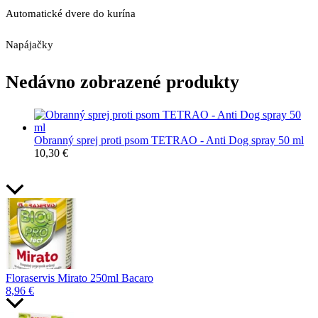
Automatické dvere do kurína
Napájačky
Nedávno zobrazené produkty
Obranný sprej proti psom TETRAO - Anti Dog spray 50 ml
10,30
€
Floraservis Mirato 250ml Bacaro
8,96
€