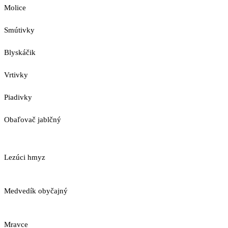
Molice
Smútivky
Blyskáčik
Vrtivky
Piadivky
Obaľovač jablčný
Lezúci hmyz
Medvedík obyčajný
Mravce