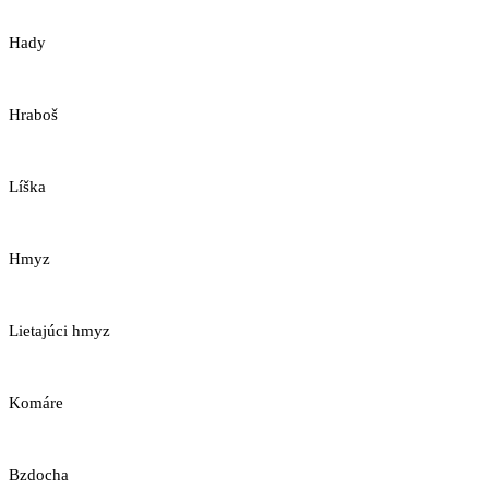
Hady
Hraboš
Líška
Hmyz
Lietajúci hmyz
Komáre
Bzdocha