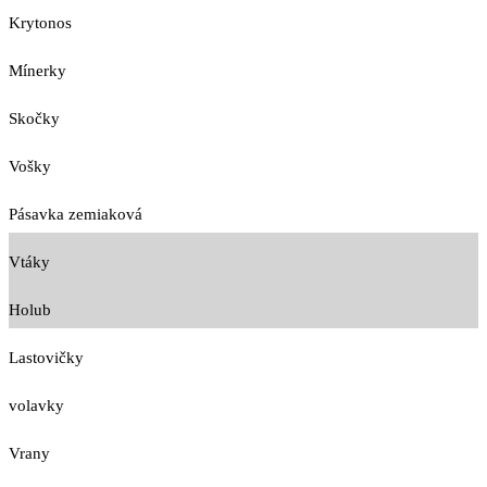
Krytonos
Mínerky
Skočky
Vošky
Pásavka zemiaková
Vtáky
Holub
Lastovičky
volavky
Vrany