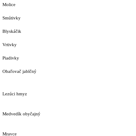
Molice
Smútivky
Blyskáčik
Vrtivky
Piadivky
Obaľovač jablčný
Lezúci hmyz
Medvedík obyčajný
Mravce