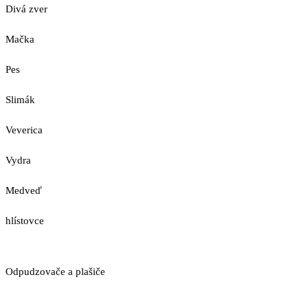
Divá zver
Mačka
Pes
Slimák
Veverica
Vydra
Medveď
hlístovce
Odpudzovače a plašiče