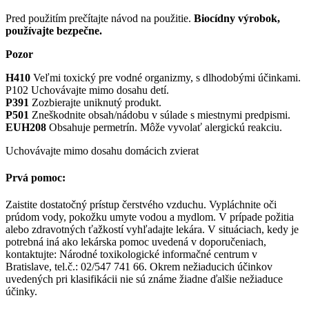
Pred použitím prečítajte návod na použitie.
Biocídny výrobok,
používajte bezpečne.
Pozor
H410
Veľmi toxický pre vodné organizmy, s dlhodobými účinkami.
P102 Uchovávajte mimo dosahu detí.
P391
Zozbierajte uniknutý produkt.
P501
Zneškodnite obsah/nádobu v súlade s miestnymi predpismi.
EUH208
Obsahuje permetrín. Môže vyvolať alergickú reakciu.
Uchovávajte mimo dosahu domácich zvierat
Prvá pomoc:
Zaistite dostatočný prístup čerstvého vzduchu. Vypláchnite oči
prúdom vody, pokožku umyte vodou a mydlom. V prípade požitia
alebo zdravotných ťažkostí vyhľadajte lekára. V situáciach, kedy je
potrebná iná ako lekárska pomoc uvedená v doporučeniach,
kontaktujte: Národné toxikologické informačné centrum v
Bratislave, tel.č.: 02/547 741 66. Okrem nežiaducich účinkov
uvedených pri klasifikácii nie sú známe žiadne ďalšie nežiaduce
účinky.