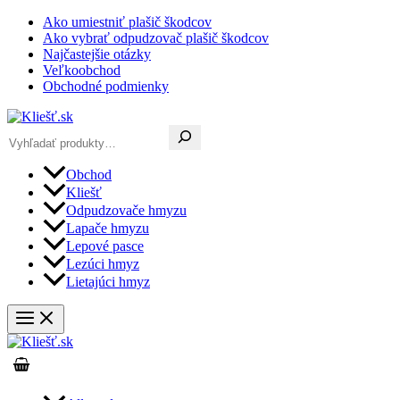
Preskočiť
Ako umiestniť plašič škodcov
na
Ako vybrať odpudzovač plašič škodcov
obsah
Najčastejšie otázky
Veľkoobchod
Obchodné podmienky
Hľadať
Obchod
Kliešť
Odpudzovače hmyzu
Lapače hmyzu
Lepové pasce
Lezúci hmyz
Lietajúci hmyz