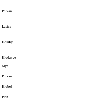
Potkan
Lasica
Holuby
Hlodavce
Myš
Potkan
Hraboš
Plch