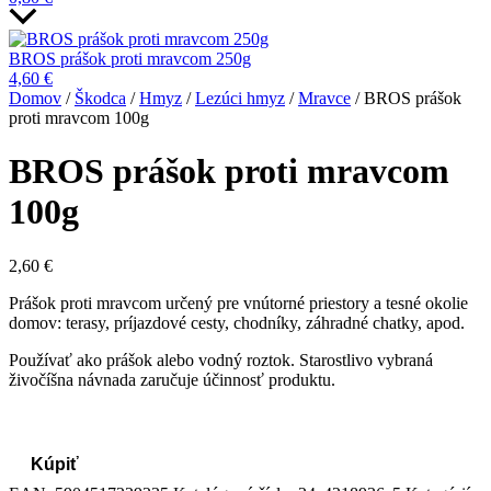
BROS prášok proti mravcom 250g
4,60
€
Domov
/
Škodca
/
Hmyz
/
Lezúci hmyz
/
Mravce
/ BROS prášok
proti mravcom 100g
BROS prášok proti mravcom
100g
2,60
€
Prášok proti mravcom určený pre vnútorné priestory a tesné okolie
domov: terasy, príjazdové cesty, chodníky, záhradné chatky, apod.
Používať ako prášok alebo vodný roztok. Starostlivo vybraná
živočíšna návnada zaručuje účinnosť produktu.
Kúpiť