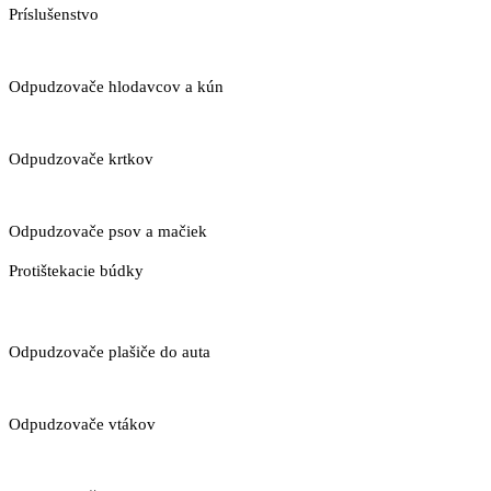
Príslušenstvo
Odpudzovače hlodavcov a kún
Odpudzovače krtkov
Odpudzovače psov a mačiek
Protištekacie búdky
Odpudzovače plašiče do auta
Odpudzovače vtákov