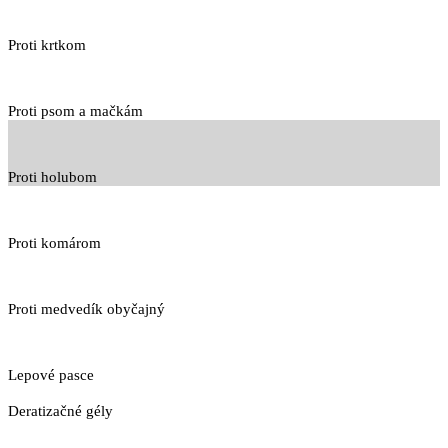
Proti krtkom
Proti psom a mačkám
Proti holubom
Proti komárom
Proti medvedík obyčajný
Lepové pasce
Deratizačné gély