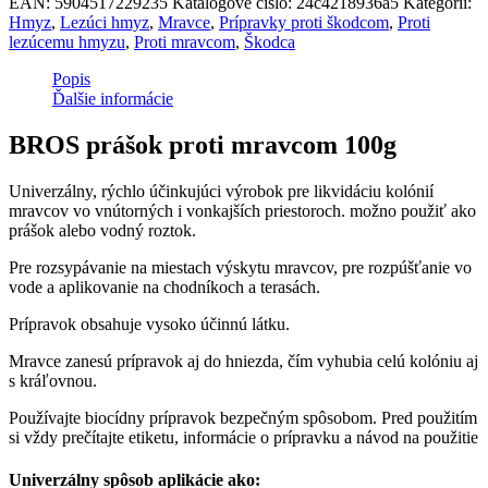
EAN:
5904517229235
Katalógové číslo:
24c4218936a5
Kategórií:
Hmyz
,
Lezúci hmyz
,
Mravce
,
Prípravky proti škodcom
,
Proti
lezúcemu hmyzu
,
Proti mravcom
,
Škodca
Popis
Ďalšie informácie
BROS prášok proti mravcom 100g
Univerzálny, rýchlo účinkujúci výrobok pre likvidáciu kolónií
mravcov vo vnútorných i vonkajších priestoroch. možno použiť ako
prášok alebo vodný roztok.
Pre rozsypávanie na miestach výskytu mravcov, pre rozpúšťanie vo
vode a aplikovanie na chodníkoch a terasách.
Prípravok obsahuje vysoko účinnú látku.
Mravce zanesú prípravok aj do hniezda, čím vyhubia celú kolóniu aj
s kráľovnou.
Používajte biocídny prípravok bezpečným spôsobom. Pred použitím
si vždy prečítajte etiketu, informácie o prípravku a návod na použitie
Univerzálny spôsob aplikácie ako: