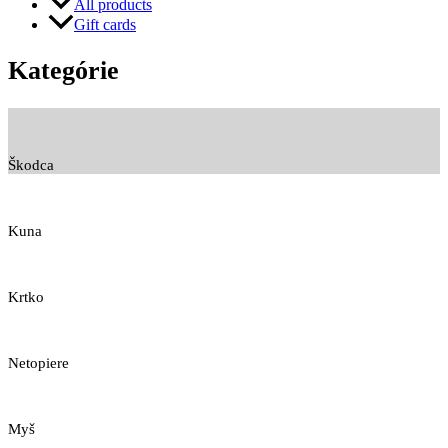
All products
Gift cards
Kategórie
Škodca
Kuna
Krtko
Netopiere
Myš