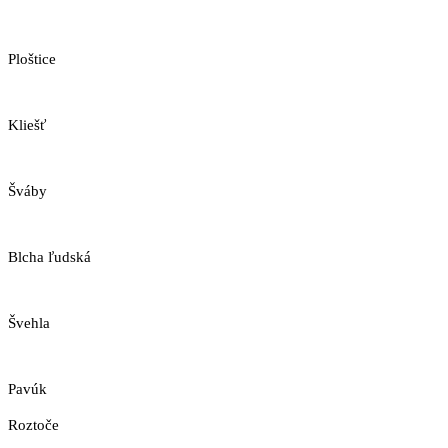
Ploštice
Kliešť
Šváby
Blcha ľudská
Švehla
Pavúk
Roztoče